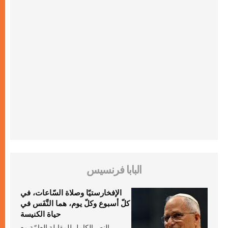
البابا فرنسيس
الإفخارستيّا وصلاة السّاعات، في
كلّ أسبوع وكلّ يوم، هما النَّفَس في
حياة الكنيسة
النص الكامل للمقابلة العامّة مع