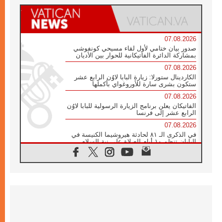
07.08.2026
صدور بيان ختامي لأول لقاء مسيحي كونفوشي
بمشاركة الدائرة الفاتيكانية للحوار بين الأديان
07.08.2026
الكاردينال ستورلا: زيارة البابا لاوُن الرابع عشر
ستكون بشرى سارة للأوروغواي بأكملها
07.08.2026
الفاتيكان يعلن برنامج الزيارة الرسولية للبابا لاوُن
الرابع عشر إلى فرنسا
07.08.2026
في الذكرى الـ ٨١ لحادثة هيروشيما الكنيسة في
اليابان تنظم ١٠ أيام للصلاة على نية السلام
07.08.2026
الكنيسة في الأوروغواي: زيارة البابا ستعزز
الإيمان والرجاء
06.08.2026
الاجتماع الشهري للمطارنة الموارنة
06.08.2026
الكاردينال روسي: زيارة البابا لاوُن إلى الأرجنتين
هي تكريم للبابا فرنسيس