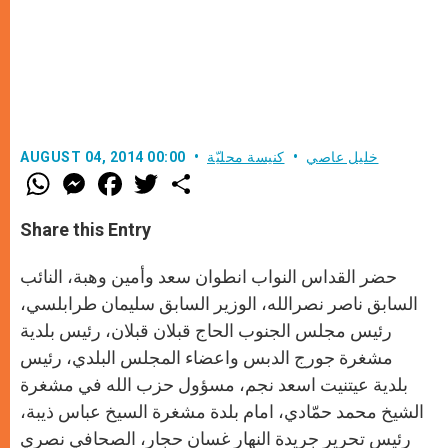
خليل عاصي
كنيسة محليّة
AUGUST 04, 2014 00:00
W
M
F
T
S
h
e
a
w
h
a
s
c
i
a
t
s
e
t
r
Share this Entry
s
e
b
t
e
A
n
o
e
p
g
o
r
حضر القداس النواب انطوان سعد وأمين وهبة، النائب
p
e
k
r
السابق ناصر نصرالله، الوزير السابق سليمان طرابلسي،
رئيس مجلس الجنوب الحاج قبلان قبلان، رئيس بلدية
مشغرة جورج الدبس واعضاء المجلس البلدي، رئيس
بلدية عيتنيت اسعد نجم، مسؤول حزب الله في مشغرة
الشيخ محمد حمّادي، امام بلدة مشغرة السيخ عباس ذيبة،
رئيس تحرير جريدة النهار غسان حجار، الصحافي نصري