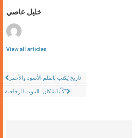
A
n
o
e
p
g
o
r
خليل عاصي
p
e
k
r
View all articles
تاريخ يُكتب بالقلم الأسود والأحمر
كُلُنا سُكان "البيوت الزجاجية"