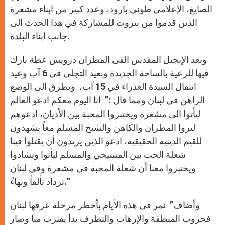
الصايغ، الإعلامي طوني بارود، وعدد كبير من ابناء مشغرة
الذين قدموا من بيروت للمشاركة في هذا الحدث الى
جانب ابناء البلدة.
وبعد الإنجيل المقدس القى المطران درويش عظة بارك
فيها للرعية بالساحة الجديدة وبعيد التجلي في 6 آب وعيد
انتقال السيدة العذراء في 15 آب، وتطرق الى الوضع
الراهن في لبنان ومما قال :” انا اليوم معكم ادعو العالم
ليأتوا الى مشغرة ويختبروا المحبة بين الأديان، ادعوهم
ليروا المطران والكاهن والشيخ المسلم معاً يشهدون
للقيم الدينية الحقيقية، ادعو الذين يريدون أن يقتلوا فينا
شعلة الحب بين المسيحي والمسلم ليأتوا ويشادوا
ويختبروا معنا أن شعلة المحبة في مشغرة وفي لبنان
تزداد تألقاً وبهاءً.”
وأضاف” نمر في هذه الأيام بأخطر مرحلة عرفها لبنان
فحروب المنطقة والإرهاب والتطرف بدأ يقترب منا وصار