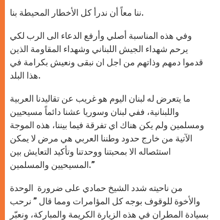
ننا معاً أن ندرأ كل الأخطار المحيطة بنا.
وفي هذه المناسبة أصلي وأرفع الدعاء الى الرب لكي
يرحم شهداء الجيش اللبناني وشهداء المقاومة الذين
قدموا دمهم وذاتهم من اجل ان نبقى ونعيش بكرامة في
هذا البلد.
ما يتعرض له لبنان اليوم هو غريب عن تقاليدنا العربية
واللبنانية، ففي لبنان وسوريا عشنا دائماً مسيحيين
ومسلمين ولم يكن هناك اي تفرقة فيما بيننا، هذه الموجة
الآتية من خارج حدود وطننا العربي هي مرض لا يمكن
استئصاله الا بمحبتنا ووحدتنا وتأكيد التعايش بين
المسيحيين والمسلمين.”
من ناحيته شدد الشيخ حمادي على ضرورة الوحدة
والأخوة للوقوف بوجه كل المؤامرات ومما قال ” نرحب
بسيادة المطران في هذه الزيارة الكريمة والمباركة، ونعبّر