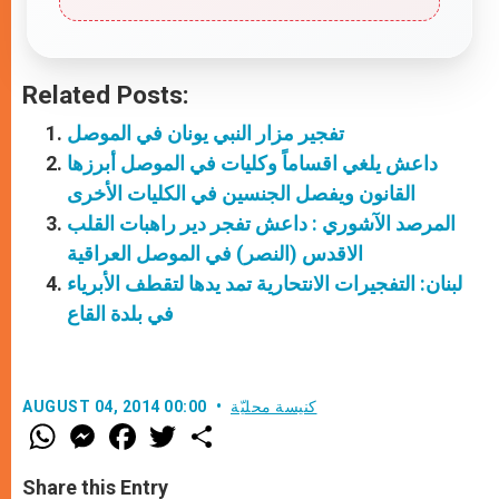
Related Posts:
تفجير مزار النبي يونان في الموصل
داعش يلغي اقساماً وكليات في الموصل أبرزها
القانون ويفصل الجنسين في الكليات الأخرى
المرصد الآشوري : داعش تفجر دير راهبات القلب
الاقدس (النصر) في الموصل العراقية
لبنان: التفجيرات الانتحارية تمد يدها لتقطف الأبرياء
في بلدة القاع
كنيسة محليّة
AUGUST 04, 2014 00:00
W
M
F
T
S
h
e
a
w
h
a
s
c
i
a
t
s
e
t
r
Share this Entry
s
e
b
t
e