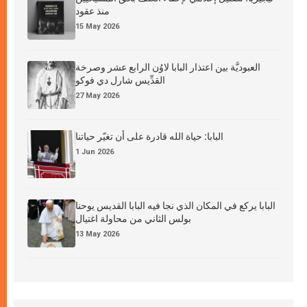
منذ عقود
15 May 2026
العبوديَّة بين اعتذار البابا لاوُن الرابع عشر وصرخة
القدِّيس شارل دي فوكو
27 May 2026
البابا: حياة الله قادرة على أن تغيّر حياتنا
1 Jun 2026
البابا يركع في المكان الذي نجا فيه البابا القديس يوحنا
بولس الثاني من محاولة اغتيال
13 May 2026