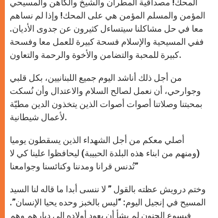
المحك! مصداقية المطران والشيخ والكاهن والمسيحي
المؤمن والمسلم المؤمن هي على المحك! وإذا لم نساهم
معا في حل مشاكلنا سيتساءل كثيرون عن جدوى الأديان.
ففي المسيحية والإسلام فسحة كبيرة للعمل معا وفسحة
كبيرة للمحبة والتضامن والأخوة والرحمة والتعاون.
من أجل ذلك أناشد اليوم جميع اللبنانيين، بكل قلبي
وجوارحي، أن نعمل لصالح السلام والاعتدال وأن نُسكت
بمحبتنا وصلاتنا أصوات أصوات الذين يتخذون الدين مطيّة
لأعمال شيطانية.
أصلي معكم من أجل الشهداء الذين يسقطون يوميا
(ومنهم من ابناء هذه البلدة الحبيبة) ليحافظوا علينا كي لا
تُدنس قرانا ومدننا وكنائسنا وجوامعنا”
وختم درويش عظته بالقول ” لا ننسى أبدا ما قاله لنا السيد
المسيح في إنجيل اليوم: “ليس بالخبز وحده يحيا الإنسان”.
فيسوع الحنون لم يشأ أن يعود أولاده إلى ديارهم وهم