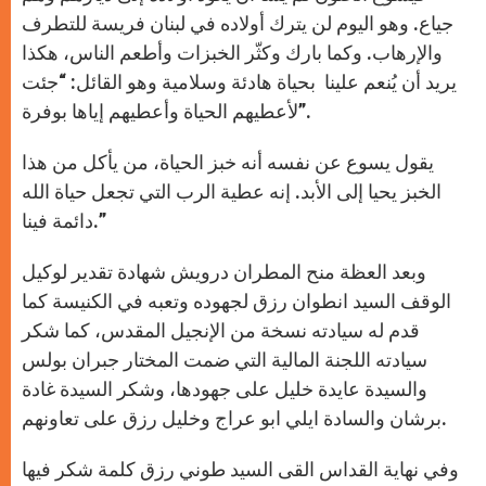
جياع. وهو اليوم لن يترك أولاده في لبنان فريسة للتطرف
والإرهاب. وكما بارك وكثّر الخبزات وأطعم الناس، هكذا
يريد أن يُنعم علينا بحياة هادئة وسلامية وهو القائل: “جئت
لأعطيهم الحياة وأعطيهم إياها بوفرة”.
يقول يسوع عن نفسه أنه خبز الحياة، من يأكل من هذا
الخبز يحيا إلى الأبد. إنه عطية الرب التي تجعل حياة الله
دائمة فينا.”
وبعد العظة منح المطران درويش شهادة تقدير لوكيل
الوقف السيد انطوان رزق لجهوده وتعبه في الكنيسة كما
قدم له سيادته نسخة من الإنجيل المقدس، كما شكر
سيادته اللجنة المالية التي ضمت المختار جبران بولس
والسيدة عايدة خليل على جهودها، وشكر السيدة غادة
برشان والسادة ايلي ابو عراج وخليل رزق على تعاونهم.
وفي نهاية القداس القى السيد طوني رزق كلمة شكر فيها