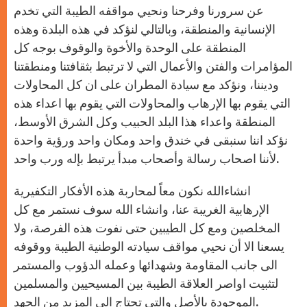
عن سرورنا وفرحنا ونحيي مواقفه الطيبة التي تخدم
الإنسانية والمنطقة، وبالتالي لنؤكد في هذه البلدة وهذه
المنطقة على الوحدة والأخوة والوقوف بوجه كل
المؤامرات والفتن والأعمال التي لا ترتبط بثقافتنا ومنطقتنا
وديننا، ونؤكد مع سيادة المطران على ان كل المحاولات
التي يقوم بها الإرهاب والمحاولات التي يقوم بها اعداء هذه
المنطقة واعداء هذا البلد الحبيب وكل الشرق الأوسط،
نؤكد اننا سنبقى في خندق واحد ومكان واحد ورؤية واحدة
لأننا اصحاب رسالة وأصحاب مبدأ يرتبط بإله ورب واحد.
انشاءالله نكون معاً لمحاربة هذه الأفكار التكفيرية
الإرهابية الغريبة عنا، وانشاء الله سوف نستمر مع كل
المخلصين ومع كل الطيبين حتى نفوت هذه الفرصة، ولا
يسعنا الا أن نحيي مواقف سيادته الوطنية الطيبة ووقوفه
الى جانب المقاومة وشهدائها وعمله الدؤوب والمستمر
لتثبيت اواصر العلاقة الطيبة بين المسيحيين والمسلمين
الموجودة بالأصل والتي تحتاج الى المزيد من الجهد.