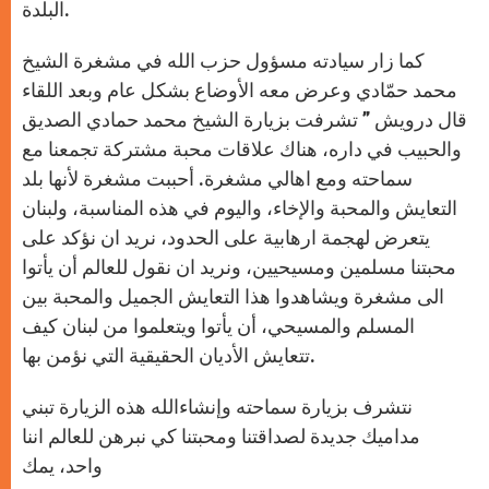
البلدة.
كما زار سيادته مسؤول حزب الله في مشغرة الشيخ
محمد حمّادي وعرض معه الأوضاع بشكل عام وبعد اللقاء
قال درويش ” تشرفت بزيارة الشيخ محمد حمادي الصديق
والحبيب في داره، هناك علاقات محبة مشتركة تجمعنا مع
سماحته ومع اهالي مشغرة. أحببت مشغرة لأنها بلد
التعايش والمحبة والإخاء، واليوم في هذه المناسبة، ولبنان
يتعرض لهجمة ارهابية على الحدود، نريد ان نؤكد على
محبتنا مسلمين ومسيحيين، ونريد ان نقول للعالم أن يأتوا
الى مشغرة ويشاهدوا هذا التعايش الجميل والمحبة بين
المسلم والمسيحي، أن يأتوا ويتعلموا من لبنان كيف
تتعايش الأديان الحقيقية التي نؤمن بها.
نتشرف بزيارة سماحته وإنشاءالله هذه الزيارة تبني
مداميك جديدة لصداقتنا ومحبتنا كي نبرهن للعالم اننا
واحد، يمك