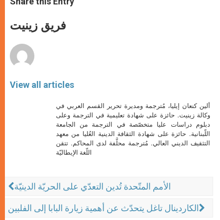
Share this Entry
s
e
b
t
e
A
n
o
e
p
g
o
r
فريق زينيت
p
e
k
r
View all articles
ألين كنعان إيليا، مُترجمة ومديرة تحرير القسم العربي في
وكالة زينيت. حائزة على شهادة تعليمية في الترجمة وعلى
دبلوم دراسات عليا متخصّصة في الترجمة من الجامعة
اللّبنانية. حائزة على شهادة الثقافة الدينية العُليا من معهد
التثقيف الديني العالي. مُترجمة محلَّفة لدى المحاكم. تتقن
اللّغة الإيطاليّة
الأمم المتّحدة تُدين التعدّي على الحريّة الدينيّة
الكاردينال تاغل يتحدّث عن أهمية زيارة البابا إلى الفلبين