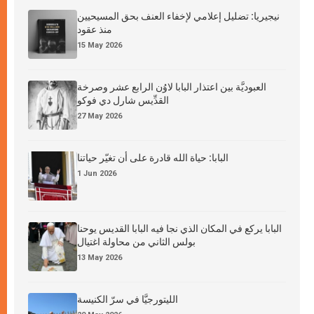
نيجيريا: تضليل إعلامي لإخفاء العنف بحق المسيحيين
منذ عقود
15 May 2026
العبوديَّة بين اعتذار البابا لاوُن الرابع عشر وصرخة
القدِّيس شارل دي فوكو
27 May 2026
البابا: حياة الله قادرة على أن تغيّر حياتنا
1 Jun 2026
البابا يركع في المكان الذي نجا فيه البابا القديس يوحنا
بولس الثاني من محاولة اغتيال
13 May 2026
الليتورجيَّا في سرّ الكنيسة