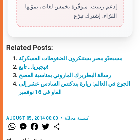
إدعم زينيت. متوفّرة بخمس لغات، يموّلها
القرّاء. إشترك تبرّع
Related Posts:
مسيحيّو مصر يستنكرون الضغوطات العسكريّة
نيجيريا… تابع!
رسالة البطريرك الماروني بمناسبة الفصح
الجوع في العالم: زيارة بندكتس السادس عشر إلى
الفاو في 16 نوفمبر
كنيسة محليّة
AUGUST 05, 2014 00:00
W
M
F
T
S
h
e
a
w
h
a
s
c
i
a
t
s
e
t
r