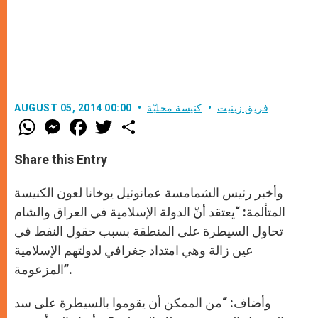
فريق زينيت
كنيسة محليّة
AUGUST 05, 2014 00:00
W
M
F
T
S
h
e
a
w
h
a
s
c
i
a
t
s
e
t
r
Share this Entry
s
e
b
t
e
A
n
o
e
p
g
o
r
وأخبر رئيس الشمامسة عمانوئيل يوخانا لعون الكنيسة
p
e
k
r
المتألمة: “يعتقد أنّ الدولة الإسلامية في العراق والشام
تحاول السيطرة على المنطقة بسبب حقول النفط في
عين زالة وهي امتداد جغرافي لدولتهم الإسلامية
المزعومة”.
وأضاف: “من الممكن أن يقوموا بالسيطرة على سد