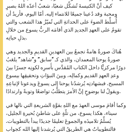
p
e
k
r
كيف أنَّ الكنيسةَ تُشكِّل شعبًا، شعبٌ أعدّه اللهُ بصبرٍ
ومحبة وقد دُعينا جميعًا للانتماء إليه. أمّا اليوم، فأريدُ أن
أُسلِّط الضوءَ على الحداثةِ التي تُميّزُ هذا الشعب والتي
تقومُ على العهدِ الجديدِ الذي أقامَه الربُّ يسوع من خلالِ
بذلِ حياتِه.
هُناكَ صورةٌ هامةٌ تجمعُ بين العهدينِ القديمِ والجديد وهي
صورةُ يوحنا المعمدان، والذي كـ “سابق” و”شاهد” يلعَبُ
دورًا مركزيًّا داخلَ الكتاب المُقدَّس بأَسرِه لكونِه جسرًا بينَ
وعدِ العهدِ القديم وكمالِه، وبينَ النبؤاتِ وتحقيقِها بيسوع
المسيح. فبشهادتِه يُرشدُنا يوحنا إلى يسوعَ ويدعونا لإتباعِهِ
ويقولُ لنا بوضوحٍ إنَّ الأمرَ يتطلَّبُ تواضعًا وتوبةً وارتدادًا.
وكما أقامَ موسى العهدَ مع اللهِ بقوَّةِ الشريعةِ التي نالها في
سيناء، هكذا يسوع، من تلّةٍ على شاطئِ بُحيرةِ الجليل،
يُسلِّمُ تلاميذَه والجموعَ تعليمًا جديدًا يبدأ بالتطويبات.
فالتطويباتُ هي الطريقُ التي يُرشدنا إليها الله كجوابٍ