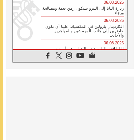
06.08.2026
زيارة البابا إلى البيرو ستكون زمن نعمة ومصالحة
ورجاء
06.08.2026
الكاردينال بارولين في المكسيك: علينا أن نكون
حاضرين إلى جانب المهمشين والمهاجرين
والأجانب
06.08.2026
البابا لاوُن الرابع عشر للشباب في أسيزي:
"أوروبا والعالم يبحثان اليوم عن قديسين جُدد
فيكم"
06.08.2026
البابا في أسيزي يتحدث إلى الشباب المشاركين
في لقاء الشباب الفرنسيسكاني
05.08.2026
في مقابلته العامة مع المؤمنين البابا لاوُن الرابع
عشر يواصل الحديث عن الدستور في الليتورجيا
المقدسة مسلطا الضوء على صلاة الكنيسة
05.08.2026
البابا لاوُن الرابع عشر يزور في تشرين الثاني
٢٠٢٦ أوروغواي والأرجنتين وبيرو
05.08.2026
خمسون عاما على استشهاد الأسقف الأرجنتيني
الطوباوي إنريكي أنجيليلي