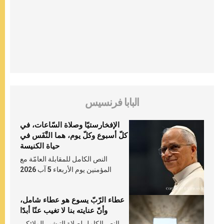
البابا فرنسيس
الإفخارستيّا وصلاة السّاعات، في
كلّ أسبوع وكلّ يوم، هما النَّفَس في
حياة الكنيسة
النص الكامل للمقابلة العامّة مع
المؤمنين يوم الأربعاء 5 آب 2026
عطاء الرّبّ يسوع هو عطاء شامل،
وأنّ عنايته بنا لا تغيب عنّا أبدًا
النص الكامل لصلاة التبشير الملائكي