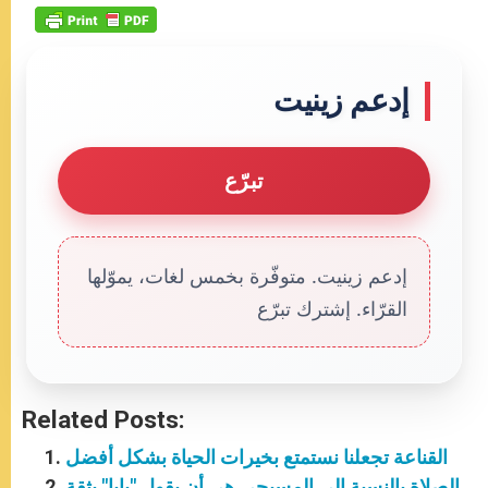
إدعم زينيت
تبرّع
إدعم زينيت. متوفّرة بخمس لغات، يموّلها
القرّاء. إشترك تبرّع
Related Posts:
القناعة تجعلنا نستمتع بخيرات الحياة بشكل أفضل
الصلاة بالنسبة إلى المسيحي هي أن يقول "بابا" بثقة