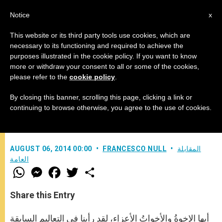
AR
Notice
x
This website or its third party tools use cookies, which are
necessary to its functioning and required to achieve the
purposes illustrated in the cookie policy. If you want to know
البابا فرنسيس: "التطويبات هي طريق
more or withdraw your consent to all or some of the cookies,
please refer to the
cookie policy
.
السعادة الحقيقية"
By closing this banner, scrolling this page, clicking a link or
continuing to browse otherwise, you agree to the use of cookies.
في أثناء المقابلة العامة مع المؤمنين
المقابلة
FRANCESCO NULL
AUGUST 06, 2014 00:00
العامة
W
M
F
T
S
h
e
a
w
h
a
s
c
i
a
t
s
e
t
r
Share this Entry
s
e
b
t
e
A
n
o
e
p
g
o
r
أيها الإخوةُ والأخواتُ الأعزاء، لقد رأينا في التعاليمِ السابقة