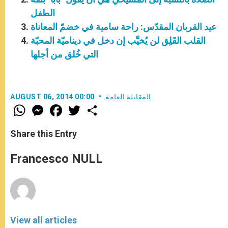
الطفل
عيد القربان المقدّس: راحة سامية في خضمّ المعاناة
القلب القَلِق لن يُخيَّب إن دخل في ديناميّة المحبّة
التي خُلق من أجلها
المقابلة العامة
AUGUST 06, 2014 00:00
W
M
F
T
S
h
e
a
w
h
a
s
c
i
a
t
s
e
t
r
Share this Entry
s
e
b
t
e
A
n
o
e
p
g
o
r
Francesco NULL
p
e
k
r
View all articles