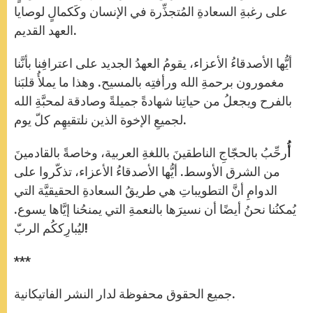
على رغبةِ السعادةِ المُتجذِّرة في الإنسان وكَكمالٍ لوصايا
العهد القديم.
أيُّها الأصدقاءُ الأعزاء، يقومُ العهدُ الجديد على اعترافِنا بأنَّنا
مغمورون برحمةِ الله ورأفتِه بالمسيح. وهذا ما يملأُ قلبَنا
بالفرح ويجعلُ من حياتِنا شهادةً جميلةً وصادقة لمحبَّةِ الله
لجميعِ الإخوة الذين نلتقيهِم كلّ يوم.
أُ
رحِّبُ بالحجّاجِ الناطقينَ باللغةِ العربية، وخاصةً بالقادمينَ
من الشرق الأوسط. أيُّها الأصدقاءُ الأعزاء، تذكّروا على
الدوامِ أنَّ التطويباتِ هي طريقُ السعادةِ الحقيقيَّة التي
يُمكنُنا نحنُ أيضًا أن نسيرَها بالنعمةِ التي يمنحُنا إيَّاها يسوع.
ليُبارِككُم الربّ!
***
جميع الحقوق محفوظة لدار النشر الفاتيكانية.