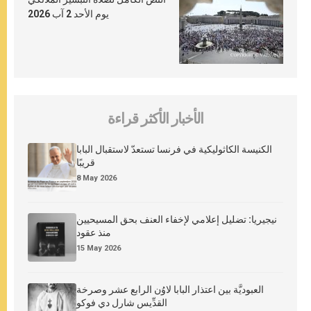
يوم الأحد 2 آب 2026
الأخبار الأكثر قراءة
الكنيسة الكاثوليكية في فرنسا تستعدّ لاستقبال البابا
قريبًا
8 May 2026
نيجيريا: تضليل إعلامي لإخفاء العنف بحق المسيحيين
منذ عقود
15 May 2026
العبوديَّة بين اعتذار البابا لاوُن الرابع عشر وصرخة
القدِّيس شارل دي فوكو