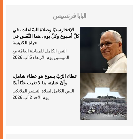
البابا فرنسيس
الإفخارستيّا وصلاة السّاعات، في
كلّ أسبوع وكلّ يوم، هما النَّفَس في
حياة الكنيسة
النص الكامل للمقابلة العامّة مع
المؤمنين يوم الأربعاء 5 آب 2026
عطاء الرّبّ يسوع هو عطاء شامل،
وأنّ عنايته بنا لا تغيب عنّا أبدًا
النص الكامل لصلاة التبشير الملائكي
يوم الأحد 2 آب 2026