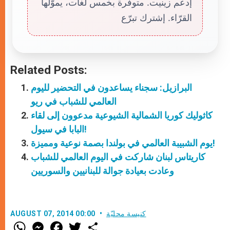
إدعم زينيت. متوفّرة بخمس لغات، يموّلها
القرّاء. إشترك تبرّع
Related Posts:
البرازيل: سجناء يساعدون في التحضير لليوم
العالمي للشباب في ريو
كاثوليك كوريا الشمالية الشيوعية مدعوون إلى لقاء
البابا في سيول!
يوم الشبيبة العالمي في بولندا بصمة نوعية ومميزة!
كاريتاس لبنان شاركت في اليوم العالمي للشباب
وعادت بعيادة جوالة للبنانيين والسوريين
كنيسة محليّة
AUGUST 07, 2014 00:00
W
M
F
T
S