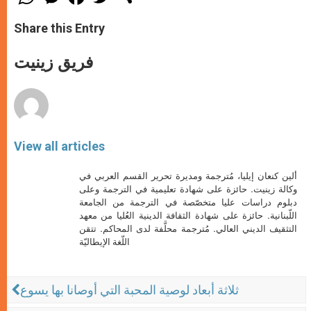
h
e
a
w
h
a
s
c
i
a
t
s
e
t
r
Share this Entry
s
e
b
t
e
A
n
o
e
p
g
o
r
فريق زينيت
p
e
k
r
View all articles
ألين كنعان إيليا، مُترجمة ومديرة تحرير القسم العربي في
وكالة زينيت. حائزة على شهادة تعليمية في الترجمة وعلى
دبلوم دراسات عليا متخصّصة في الترجمة من الجامعة
اللّبنانية. حائزة على شهادة الثقافة الدينية العُليا من معهد
التثقيف الديني العالي. مُترجمة محلَّفة لدى المحاكم. تتقن
اللّغة الإيطاليّة
ثلاثة أبعاد لوصية المحبة التي أوصانا بها يسوع