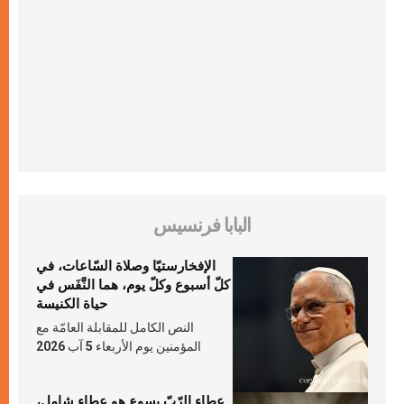
البابا فرنسيس
الإفخارستيّا وصلاة السّاعات، في
كلّ أسبوع وكلّ يوم، هما النَّفَس في
حياة الكنيسة
النص الكامل للمقابلة العامّة مع
المؤمنين يوم الأربعاء 5 آب 2026
عطاء الرّبّ يسوع هو عطاء شامل،