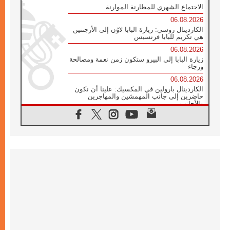
الاجتماع الشهري للمطارنة الموارنة
06.08.2026
الكاردينال روسي: زيارة البابا لاوُن إلى الأرجنتين
هي تكريم للبابا فرنسيس
06.08.2026
زيارة البابا إلى البيرو ستكون زمن نعمة ومصالحة
ورجاء
06.08.2026
الكاردينال بارولين في المكسيك: علينا أن نكون
حاضرين إلى جانب المهمشين والمهاجرين
والأجانب
06.08.2026
البابا لاوُن الرابع عشر للشباب في أسيزي:
"أوروبا والعالم يبحثان اليوم عن قديسين جُدد
فيكم"
06.08.2026
البابا في أسيزي يتحدث إلى الشباب المشاركين
في لقاء الشباب الفرنسيسكاني
06.08.2026
البابا لاوُن الرابع عشر يبرق معزيا بوفاة
الكاردينال جوليو دوارتي لانغا
05.08.2026
في مقابلته العامة مع المؤمنين البابا لاوُن الرابع
عشر يواصل الحديث عن الدستور في الليتورجيا