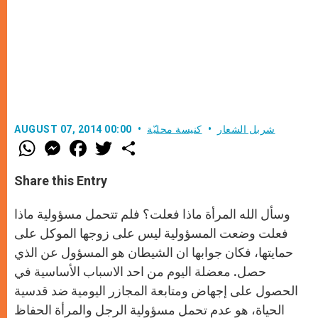
شربل الشعار
كنيسة محليّة
AUGUST 07, 2014 00:00
W
M
F
T
S
h
e
a
w
h
a
s
c
i
a
t
s
e
t
r
Share this Entry
s
e
b
t
e
A
n
o
e
p
g
o
r
وسأل الله المرأة ماذا فعلت؟ فلم تتحمل مسؤولية ماذا
p
e
k
r
فعلت وضعت المسؤولية ليس على زوجها الموكل على
حمايتها، فكان جوابها ان الشيطان هو المسؤول عن الذي
حصل. معضلة اليوم من احد الاسباب الأساسية في
الحصول على إجهاض ومتابعة المجازر اليومية ضد قدسية
الحياة، هو عدم تحمل مسؤولية الرجل والمرأة الحفاظ