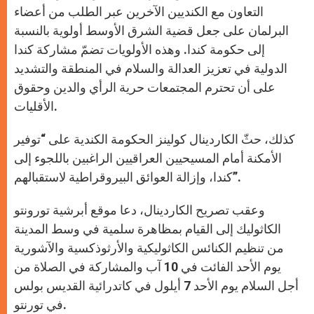
التعاون مع الكنديين الآخرين عبر الطلب من أعضاء
البرلمان على جعل قضية الشرق الأوسط أولوية بالنسبة
إلى حكومة كندا. وهذه الأولويات تضمّ مشاركة كندا
الدولية في تعزيز العدالة والسلام في المنطقة والتشديد
على أن تحترم المجتمعات حرية الرأي والدين وحقوق
الأقليات.
كذلك، حثّ الكاردينال كولينز الحكومة الكندية على “توفير
الأمكنة أمام المسيحيين العراقيين الراغبين باللجوء إلى
كندا، وإزالة العوائق البيروقراطية لاستقبالهم”.
وعقب تصريح الكاردينال، دعا موقع أبرشية تورونتو
الكاثوليك إلى القيام بمظاهرة سلمية في وسط المدينة
من تنظيم الكنائس الكاثوليكية والأرثوذكسية والآشورية
يوم الأحد الفائت في 10 آب والمشاركة في الصلاة من
أجل السلام يوم الأحد 7 أيلول في كاتدرائية القديس بولس
في تورنتو.