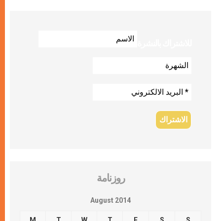
للاشتراك بالنشرة
روزنامة
August 2014
M
T
W
T
F
S
S