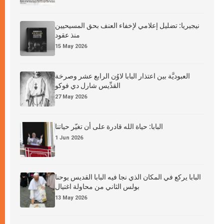
نيجيريا: تضليل إعلامي لإخفاء العنف بحق المسيحيين
منذ عقود
15 May 2026
العبوديَّة بين اعتذار البابا لاوُن الرابع عشر وصرخة
القدِّيس شارل دي فوكو
27 May 2026
البابا: حياة الله قادرة على أن تغيّر حياتنا
1 Jun 2026
البابا يركع في المكان الذي نجا فيه البابا القديس يوحنا
بولس الثاني من محاولة اغتيال
13 May 2026