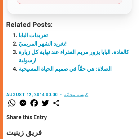
Related Posts:
تغريدات البابا
تغريد الشهر المريميّ!
كالعادة، البابا يزور مريم العذراء عند نهاية كل زيارة
رسولية!
الصلاة: هي حقّاً في صميم الحياة المسيحية
كنيسة محليّة
AUGUST 12, 2014 00:00
W
M
F
T
S
h
e
a
w
h
a
s
c
i
a
t
s
e
t
r
Share this Entry
s
e
b
t
e
A
n
o
e
p
g
o
r
فريق زينيت
p
e
k