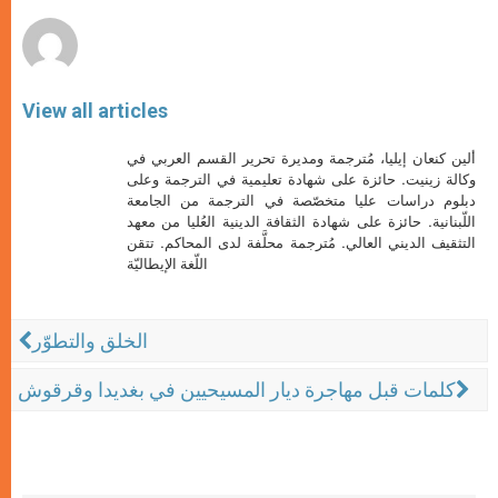
r
View all articles
ألين كنعان إيليا، مُترجمة ومديرة تحرير القسم العربي في
وكالة زينيت. حائزة على شهادة تعليمية في الترجمة وعلى
دبلوم دراسات عليا متخصّصة في الترجمة من الجامعة
اللّبنانية. حائزة على شهادة الثقافة الدينية العُليا من معهد
التثقيف الديني العالي. مُترجمة محلَّفة لدى المحاكم. تتقن
اللّغة الإيطاليّة
الخلق والتطوّر
كلمات قبل مهاجرة ديار المسيحيين في بغديدا وقرقوش