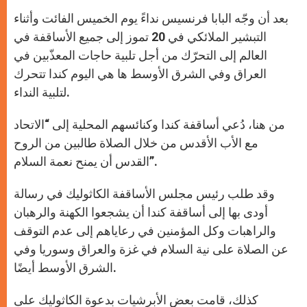
A
n
o
e
p
g
o
r
بعد أن وجّه البابا فرنسيس نداءً يوم الخميس الفائت وأثناء
p
e
k
r
التبشير الملائكي في 20 تموز إلى جميع الأساقفة في
العالم إلى التحرّك من أجل تلبية حاجات المعذّبين في
العراق وفي الشرق الأوسط ها هي اليوم كندا تتحرك
لتلبية النداء.
من هنا، دُعي أساقفة كندا وكنائسهم المحلية إلى “الاتحاد
مع الأب الأقدس من خلال الصلاة طالبين من الروح
القدس أن يمنح نعمة السلام”.
وقد طلب رئيس مجلس الأساقفة الكاثوليك في رسالة
أودى بها إلى أساقفة كندا أن يشجعوا الكهنة والرهبان
والراهبات وكل المؤمنين في رعاياهم إلى عدم التوقف
عن الصلاة على نية السلام في غزة والعراق وسوريا وفي
الشرق الأوسط أيضًا.
كذلك، قامت بعض الأبرشيات بدعوة الكاثوليك على