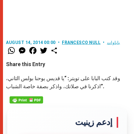
باباوات
FRANCESCO NULL
AUGUST 14, 2014 00:00
W
M
F
T
S
h
e
a
w
h
a
s
c
i
a
t
s
e
t
r
Share this Entry
s
e
b
t
e
A
n
o
e
p
g
o
r
وقد كتب البابا على تويتر: “يا قديس يوحنا بولس الثاني،
p
e
k
اذكرنا في صلاتك، واذكر بصفة خاصة الشباب”.
r
إدعم زينيت