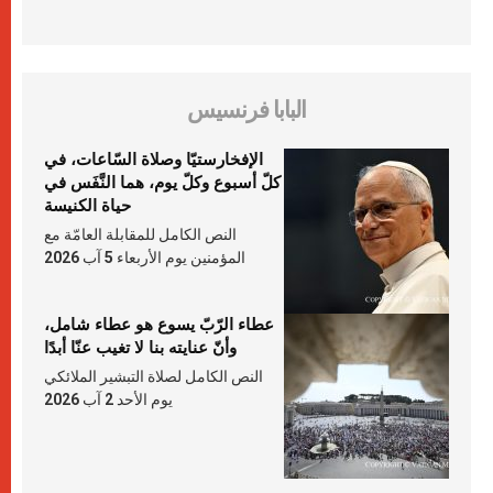
البابا فرنسيس
الإفخارستيّا وصلاة السّاعات، في
كلّ أسبوع وكلّ يوم، هما النَّفَس في
حياة الكنيسة
النص الكامل للمقابلة العامّة مع
المؤمنين يوم الأربعاء 5 آب 2026
عطاء الرّبّ يسوع هو عطاء شامل،
وأنّ عنايته بنا لا تغيب عنّا أبدًا
النص الكامل لصلاة التبشير الملائكي
يوم الأحد 2 آب 2026