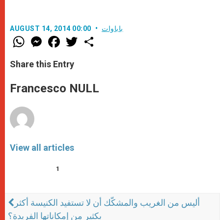
باباوات
AUGUST 14, 2014 00:00
W
M
F
T
S
h
e
a
w
h
a
s
c
i
a
t
s
e
t
r
Share this Entry
s
e
b
t
e
A
n
o
e
p
g
o
r
Francesco NULL
p
e
k
r
View all articles
1
أليس من الغريب والمشكّك أن لا تستفيد الكنيسة أكثر
بكثير من إمكاناتها الفريدة؟