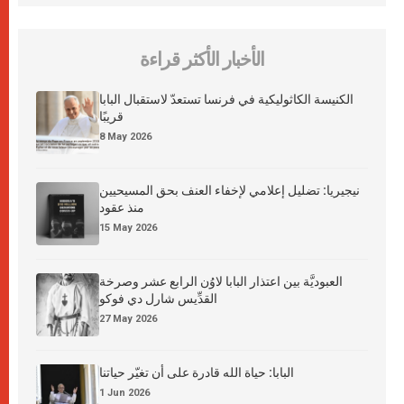
الأخبار الأكثر قراءة
الكنيسة الكاثوليكية في فرنسا تستعدّ لاستقبال البابا
قريبًا
8 May 2026
نيجيريا: تضليل إعلامي لإخفاء العنف بحق المسيحيين
منذ عقود
15 May 2026
العبوديَّة بين اعتذار البابا لاوُن الرابع عشر وصرخة
القدِّيس شارل دي فوكو
27 May 2026
البابا: حياة الله قادرة على أن تغيّر حياتنا
1 Jun 2026