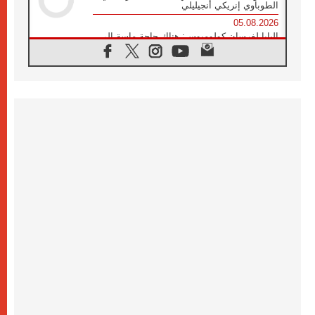
الطوباوي إنريكي أنجيليلي
05.08.2026
البابا لفرسان كولومبوس: هناك حاجة ماسة إلى
أنبياء تناغم يسعون إلى بناء الجسور
04.08.2026
وفاة الكاردينال جوليو دوارتي لانغا
04.08.2026
عميد دائرة الحوار بين الأديان يفتتح في سيول
أول لقاء مسيحي كونفوشي
04.08.2026
إطلاق النشيد الرسمي لليوم العالمي للشباب في
سيول
04.08.2026
رسالة البابا لاوُن الرابع عشر إلى المشاركين في
المؤتمر العالمي لمنظمة سيغنيس
04.08.2026
الكاردينال بارولين: إنَّ الحوار يُستبدل اليوم
بالقوة، ويجب حماية الحقوق المهددة
بالأيديولوجيات
04.08.2026
كنيسة المغرب تقدم المساعدة إلى العائدين من
سبتة وتدعو إلى معالجة جذور الهجرة