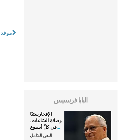
موفد ا
البابا فرنسيس
الإفخارستيّا
وصلاة السّاعات،
في كلّ أسبوع
وكلّ يوم، هما
النص الكامل