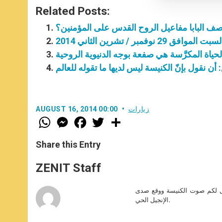
Related Posts:
ف البابا مفاعيل الروح القدس على المؤمنين؟
/ تشرين الثاني 2014
لحياة المكرَّسة هي صفعة بوجه الدنيوية الروحية
 أن نقول بإنّ الكنيسة ليس لديها ما تقوله للعالم
زيارات
AUGUST 16, 2014 00:00
W
M
F
T
S
h
e
a
w
h
a
s
c
i
a
t
s
e
t
r
Share this Entry
s
e
b
t
e
A
n
o
e
p
g
o
r
ZENIT Staff
p
e
k
r
صل لكم صوت الكنيسة ووقع صدى
الإنجيل الحي.