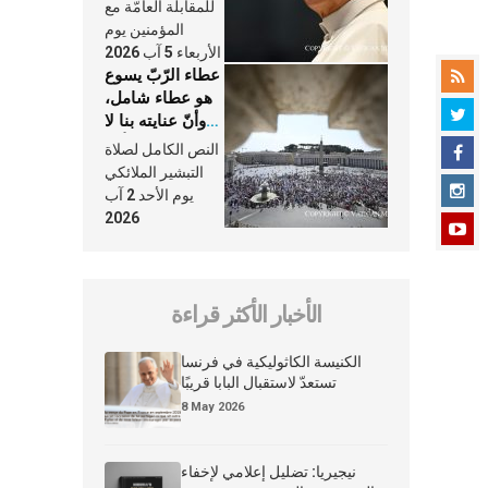
النَّفَس في حياة
للمقابلة العامّة مع
الكنيسة
المؤمنين يوم
الأربعاء 5 آب 2026
عطاء الرّبّ يسوع
هو عطاء شامل،
وأنّ عنايته بنا لا
تغيب عنّا أبدًا
النص الكامل لصلاة
التبشير الملائكي
يوم الأحد 2 آب
2026
الأخبار الأكثر قراءة
الكنيسة الكاثوليكية في فرنسا
تستعدّ لاستقبال البابا قريبًا
8 May 2026
نيجيريا: تضليل إعلامي لإخفاء