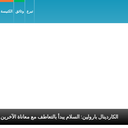
تبرع
وثائق
الكنيسة و
سوليّة
الكاردينال بارولين: السلام يبدأ بالتعاطف مع معا