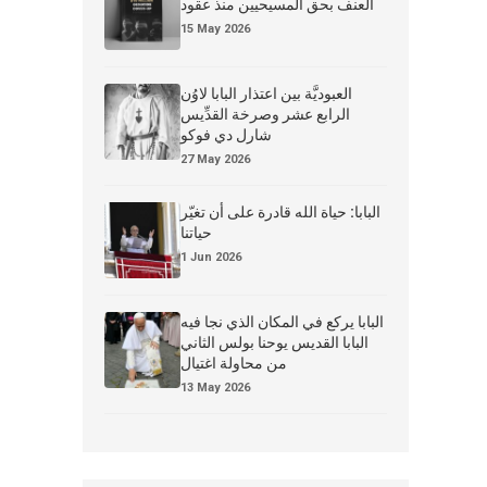
العنف بحق المسيحيين منذ عقود
15 May 2026
العبوديَّة بين اعتذار البابا لاوُن
الرابع عشر وصرخة القدِّيس
شارل دي فوكو
27 May 2026
البابا: حياة الله قادرة على أن تغيّر
حياتنا
1 Jun 2026
البابا يركع في المكان الذي نجا فيه
البابا القديس يوحنا بولس الثاني
من محاولة اغتيال
13 May 2026