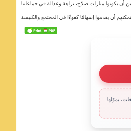
ت، يموّلها