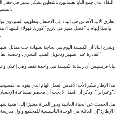
للقاء الذي جمع البابا بعلمانيين ناشطين بشكل مميز في حقل التبشي
المسيحيين الذين يشكلون التعبير الجميل عن خصب الإنجيل.
طرق الأب الأقدس في البدء إلى الاحتفال بتطويب الطوباوي بول
واصفًا إيهام بـ “فصل مميز في تاريخ” كوريا. فهؤلاء الشهداء 
بالخصوص من خلال حياتهم التي تميزت بمحب
وشرح البابا أن الكنيسة اليوم هي بحاجة لشهادة حب مماثل، شهاد
القادرة على تطهير وتحويل القلب البشري، وخصبه القادر على بناء الجماعة البشرية بالوحدة، العدالة والسلام”.
لبابا فرنسيس أن رسالة الكنيسة هي واحدة فقط وهي إعلان وع
ذا الإطار شكر الأب الأقدس العمل الهام الذي يقوم به المسيحي
وعبراني”. وذكر أن العمل لا يجب أن ينحصر بمساعدة الإحسان، بل يجب أن يدخل في إطار “تعزيز الشخص البشري”.
فل الحديث عن الحياة العائلية ودور المرأة مشيرًا إلى أهمية شه
 الإطار: “إن العائلة هي الوحدة التأسيسية للمجتمع وأول مدرسة يت