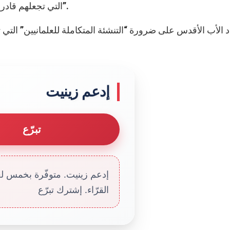
التي تجعلهم قادرين أن يكونوا منارات صلاح، نزاهة وعدالة في جماعاتنا”.
إدعم زينيت
تبرّع
إدعم زينيت. متوفّرة بخمس لغا
القرّاء. إشترك تبرّع