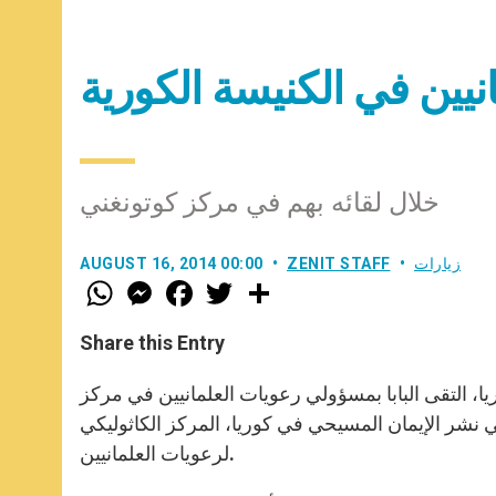
نيين في الكنيسة الكورية
خلال لقائه بهم في مركز كوتونغني
زيارات
ZENIT STAFF
AUGUST 16, 2014 00:00
W
M
F
T
S
h
e
a
w
h
a
s
c
i
a
t
s
e
t
r
Share this Entry
s
e
b
t
e
A
n
o
e
p
g
o
r
، التقى البابا بمسؤولي رعويات العلمانيين في مركز
p
e
k
امًا لدور العلمانيين في نشر الإيمان المسيحي في كوريا، المركز الكاثوليكي
r
لرعويات العلمانيين.