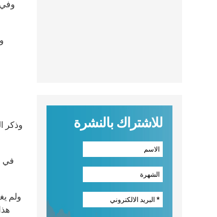
وفي ا
وت
للاشتراك بالنشرة
وذكر ا
في ه
ولم يغ
هذا