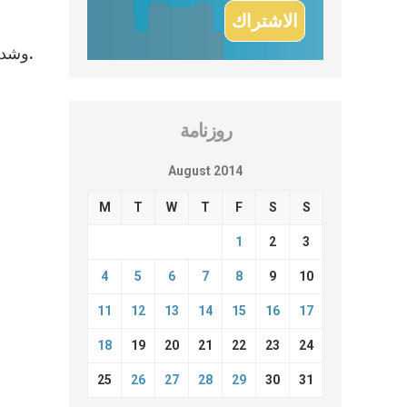
وشدد الأب الأقدس على ضرورة “التنشئة المتكاملة للعلمانيين” التي تمكنهم أن يقدموا إسهامًا كفوءًا في المجتمع والكنيسة.
روزنامة
August 2014
M
T
W
T
F
S
S
1
2
3
4
5
6
7
8
9
10
11
12
13
14
15
16
17
18
19
20
21
22
23
24
25
26
27
28
29
30
31