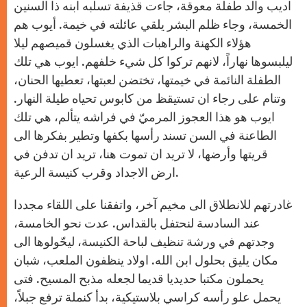
اديب والد طفلة معوقة، جاءت قذيفة تسلبه ابنه ذا السنين
الخمسة، وجاء ظلم البشر يلقي عائلته في خيمة. أيوب هم
هؤلاء الكهنة والراهبات الذي يغسلون قميصهم ليلا
ليلبسوها نهاراً، لانهم تركوا كل شيء خلفهم. ايوب هي تلك
الطفلة النائمة في خيمتها، تختضن لعبتها، تعطيها الحنان،
وتنام على رجاء ان تستيقظ من كابوس تحياه طيلة النهار.
ايوب هو هذا العجوز المرميّ في فراشه يتألم، هي تلك
الطاعنة في السن تسند رأسها بكفها وتطير بفكرها الى
قريتها وأرضها، لا تريد ان تموت هنا، تريد ان تدفن في
ارض الاجداد وقرب كنيسة الرعية.
غادرتهم للانطلاق الى مخيم آخر، واتفقنا على اللقاء مجددا
عند السادسة لنحتفل بالقداس. عدت نحو الخامسة،
وجدتهم في ورشة تنظيف لباحة الكنيسة، ليحّولوها الى
مكان يليق بحلول ابن الله. اولاد ينظفون الملعب، شبان
يحملون مكتبا حديديا قديما لجعله مذبح المسيح. فتى
يحمل علو رأسه كراسي بلاستيكية، بدأ كنملة ترفع جبلاً،