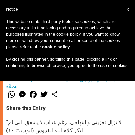
AR
Notice
x
This website or its third party tools use cookies, which are
necessary to its functioning and required to achieve the
purposes illustrated in the cookie policy. If you want to know
أيوب العراق!
more or withdraw your consent to all or some of the cookies,
please refer to the
cookie policy
.
By closing this banner, scrolling this page, clicking a link or
يوميات كاهن… في مخيمات اللاجئين
continuing to browse otherwise, you agree to the use of cookies.
الأب بيار نجم المريمي
كنيسة
AUGUST 27, 2014 00:00
محليّة
W
M
F
T
S
h
e
a
w
h
a
s
c
i
a
t
s
e
t
r
Share this Entry
s
e
b
t
e
A
n
o
e
p
g
o
r
“لا تزال تعزيتي و ابتهاجي، رغم عذاب لا يشفق، اني لم
p
e
k
r
انكر كلام الله القدوس (ايوب ٦: ١٠)