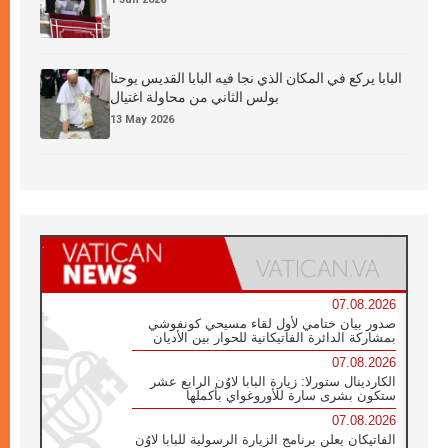
البابا يركع في المكان الذي نجا فيه البابا القديس يوحنا
بولس الثاني من محاولة اغتيال
13 May 2026
07.08.2026
صدور بيان ختامي لأول لقاء مسيحي كونفوشي
بمشاركة الدائرة الفاتيكانية للحوار بين الأديان
07.08.2026
الكاردينال ستورلا: زيارة البابا لاوُن الرابع عشر
ستكون بشرى سارة للأوروغواي بأكملها
07.08.2026
الفاتيكان يعلن برنامج الزيارة الرسولية للبابا لاوُن