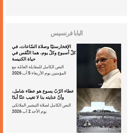
البابا فرنسيس
الإفخارستيّا وصلاة السّاعات، في
كلّ أسبوع وكلّ يوم، هما النَّفَس في
حياة الكنيسة
النص الكامل للمقابلة العامّة مع
المؤمنين يوم الأربعاء 5 آب 2026
عطاء الرّبّ يسوع هو عطاء شامل،
وأنّ عنايته بنا لا تغيب عنّا أبدًا
النص الكامل لصلاة التبشير الملائكي
يوم الأحد 2 آب 2026