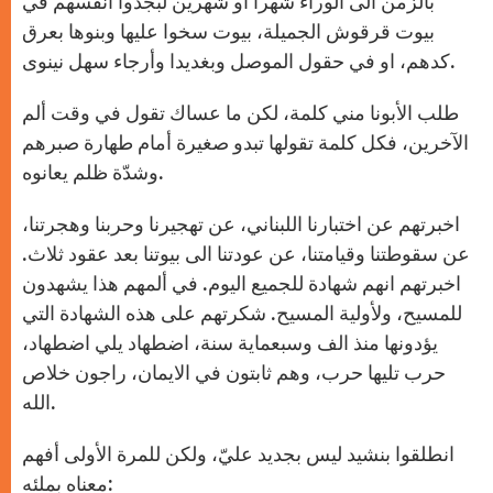
بالزمن الى الوراء شهراً او شهرين لبجدوا انفسهم في
بيوت قرقوش الجميلة، بيوت سخوا عليها وبنوها بعرق
كدهم، او في حقول الموصل وبغديدا وأرجاء سهل نينوى.
طلب الأبونا مني كلمة، لكن ما عساك تقول في وقت ألم
الآخرين، فكل كلمة تقولها تبدو صغيرة أمام طهارة صبرهم
وشدّة ظلم يعانوه.
اخبرتهم عن اختبارنا اللبناني، عن تهجيرنا وحربنا وهجرتنا،
عن سقوطتنا وقيامتنا، عن عودتنا الى بيوتنا بعد عقود ثلاث.
اخبرتهم انهم شهادة للجميع اليوم. في ألمهم هذا يشهدون
للمسيح، ولأولية المسيح. شكرتهم على هذه الشهادة التي
يؤدونها منذ الف وسبعماية سنة، اضطهاد يلي اضطهاد،
حرب تليها حرب، وهم ثابتون في الايمان، راجون خلاص
الله.
انطلقوا بنشيد ليس بجديد عليّ، ولكن للمرة الأولى أفهم
معناه بملئه: