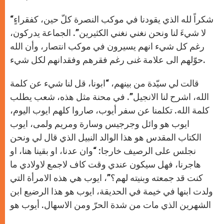
“شكراً لله الذي يقودنا في موكب النصرة كلّ حين، كفقراءٍ
لا شيءَ لنا ونحن نغني نغني الكثيرين”. الجماعة يدركون،
رغم كل شيء انهم يسيرون في موكب انتصار، وأن الله
حوّلهم الى علامة غنى رغم فقرهم وفقدانهم لكل شيء.
قالت لي سيّدة من بينهم، “ابونا، قل لنا شيء عن كلمة
الله، اشرح لنا الانجيل”. في محنة مثل هذه، شعب يطلب
كلمة الله. تكلمنا عن سفر أيوب، صاروا كلهم ايوب اليوم،
ايوب هو وائل وجرجيس وسارة ومريم ولمى، ايوب
الكتاب المقدس هو هذا الوالد النبيل الذي قال لي ونحن
نجلس على الرصيف خارجا: “وان عدنا، او بقينا هنا، او
هاجرنا، فهل سيكون عندي وقت كاف لاجمع لاولادي ما
كنت قد جمعته وبنيته لهم؟”، ايوب هي هذه الامرأة التي
ولدت ابنها في خيمة في الحديقة، ايوب هو هذا الرضيع ابن
الشهرين الذي مات من شدة الحرّ ومن الاسهال. أيوب هو