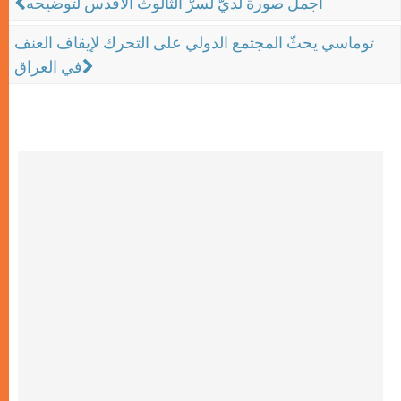
أجملُ صورة لديّ لسرّ الثالوث الأقدس لتوضيحه
توماسي يحثّ المجتمع الدولي على التحرك لإيقاف العنف
في العراق