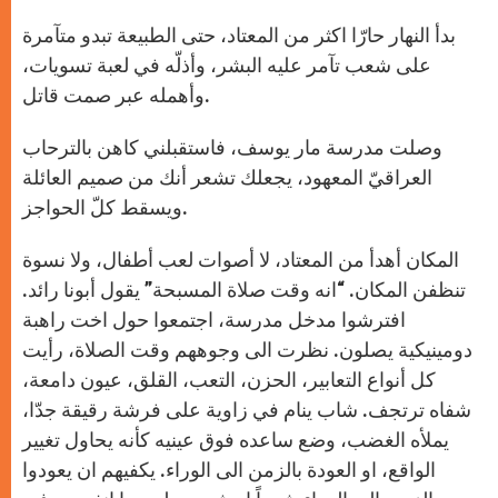
بدأ النهار حارّا اكثر من المعتاد، حتى الطبيعة تبدو متآمرة
على شعب تآمر عليه البشر، وأذلّه في لعبة تسويات،
وأهمله عبر صمت قاتل.
وصلت مدرسة مار يوسف، فاستقبلني كاهن بالترحاب
العراقيّ المعهود، يجعلك تشعر أنك من صميم العائلة
ويسقط كلّ الحواجز.
المكان أهدأ من المعتاد، لا أصوات لعب أطفال، ولا نسوة
تنظفن المكان. “انه وقت صلاة المسبحة” يقول أبونا رائد.
افترشوا مدخل مدرسة، اجتمعوا حول اخت راهبة
دومينيكية يصلون. نظرت الى وجوههم وقت الصلاة، رأيت
كل أنواع التعابير، الحزن، التعب، القلق، عيون دامعة،
شفاه ترتجف. شاب ينام في زاوية على فرشة رقيقة جدّا،
يملأه الغضب، وضع ساعده فوق عينيه كأنه يحاول تغيير
الواقع، او العودة بالزمن الى الوراء. يكفيهم ان يعودوا