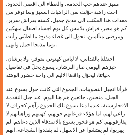
مميز عندهم حب الخدمة، والعطاء الى اقصى الحدود.
اخت راهبة حوّلت بفن الراهبات المميز وبما توفر من
معدات هذا المكتب الى مذبح جميل. كسته بفراش سرير،
كم هو معبر، فراش يلامس كل يوم اجساد اطفال منهكين
ومرضى متألمين، تحول الى غطاء مذبح: ما اظنّني رأيت
يوما مذبحا اجمل وابهى.
احتفلنا بالقداس، لا لباس كهنوتي متوفر، ولا برشان.
خبزهم اليومي صار البرشان. يسوع يحلّ في تفاصيل
حياتنا، ليحوّل واقعنا الاليم الى واحة حضور الوهته.
قرأنا انجيل التطويبات، الجموع التي كانت حول يسوع عند
الجبل، متعبين، جائعين هم هنا اليوم، عند جبل التقدمة
الافخارستية. عندما دعا يسوع تلك الجموع رآهم كخراف لا
راعي لهم. اما هؤلاء فرعاتهم حولهم، كهنتهم وراهباتهم لا
يفارقونهم. كم هو فخور يسوع بالاصدقاء الذين دعاهم. لم
يهربوا، لم يفتشوا عن الاسهل، لم يفقدوا الشجاعة. انهم