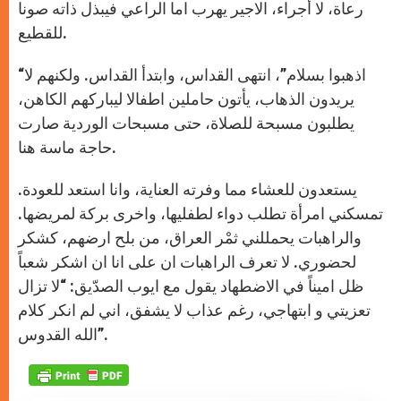
رعاة، لا أجراء، الاجير يهرب اما الراعي فيبذل ذاته صونا
للقطيع.
“اذهبوا بسلام”، انتهى القداس، وابتدأ القداس. ولكنهم لا
يريدون الذهاب، يأتون حاملين اطفالا ليباركهم الكاهن،
يطلبون مسبحة للصلاة، حتى مسبحات الوردية صارت
حاجة ماسة هنا.
يستعدون للعشاء مما وفرته العناية، وانا استعد للعودة.
تمسكني امرأة تطلب دواء لطفليها، واخرى بركة لمريضها.
والراهبات يحمللني ثمْر العراق، من بلح ارضهم، كشكر
لحضوري. لا تعرف الراهبات ان على انا ان اشكر شعباً
ظل اميناً في الاضطهاد يقول مع ايوب الصدّيق: “لا تزال
تعزيتي و ابتهاجي، رغم عذاب لا يشفق، اني لم انكر كلام
الله القدوس”.