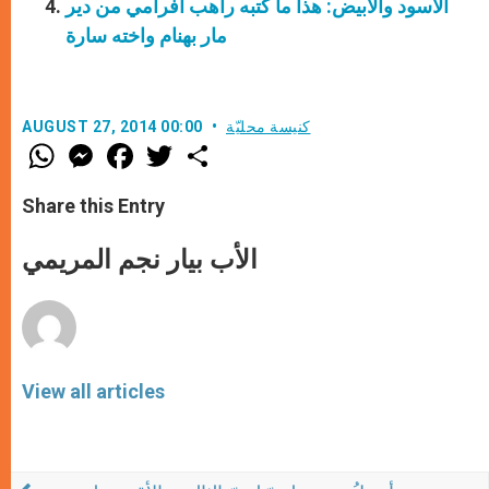
الأسود والأبيض: هذا ما كتبه راهب افرامي من دير
مار بهنام واخته سارة
كنيسة محليّة
AUGUST 27, 2014 00:00
W
M
F
T
S
h
e
a
w
h
a
s
c
i
a
t
s
e
t
r
Share this Entry
s
e
b
t
e
A
n
o
e
p
g
o
r
الأب بيار نجم المريمي
p
e
k
r
View all articles