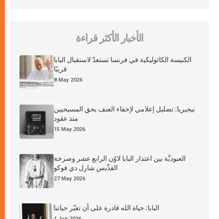
الأخبار الأكثر قراءة
الكنيسة الكاثوليكية في فرنسا تستعدّ لاستقبال البابا
قريبًا
8 May 2026
نيجيريا: تضليل إعلامي لإخفاء العنف بحق المسيحيين
منذ عقود
15 May 2026
العبوديَّة بين اعتذار البابا لاوُن الرابع عشر وصرخة
القدِّيس شارل دي فوكو
27 May 2026
البابا: حياة الله قادرة على أن تغيّر حياتنا
1 Jun 2026