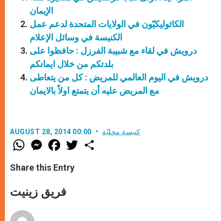
الإيمان
الكاثوليكيّون في الولايات المتحدة لدعم عمل
الكنيسة في وسائل الإعلام
درويش في لقاء مع شبيبة الفرزل : حافظوا على
بلدتكم من خلال ايمانكم
درويش في اليوم العالمي للمريض : كل من يتعاطى
مع المريض عليه أن يتمتع اولاً بالايمان
كنيسة محليّة
AUGUST 28, 2014 00:00
W
M
F
T
S
h
e
a
w
h
a
s
c
i
a
t
s
e
t
r
Share this Entry
s
e
b
t
e
A
n
o
e
p
g
o
r
فريق زينيت
p
e
k
r