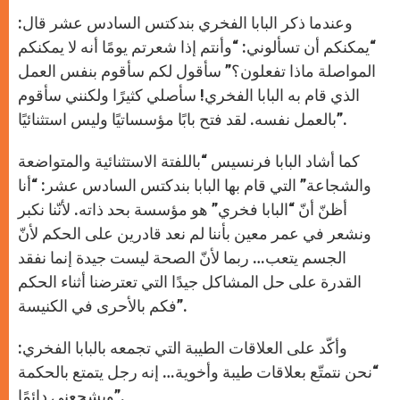
وعندما ذكر البابا الفخري بندكتس السادس عشر قال:
“يمكنكم أن تسألوني: “وأنتم إذا شعرتم يومًا أنه لا يمكنكم
المواصلة ماذا تفعلون؟” سأقول لكم سأقوم بنفس العمل
الذي قام به البابا الفخري! سأصلي كثيرًا ولكنني سأقوم
بالعمل نفسه. لقد فتح بابًا مؤسساتيًا وليس استثنائيًا”.
كما أشاد البابا فرنسيس “باللفتة الاستثنائية والمتواضعة
والشجاعة” التي قام بها البابا بندكتس السادس عشر: “أنا
أظنّ أنّ “البابا فخري” هو مؤسسة بحد ذاته. لأنّنا نكبر
ونشعر في عمر معين بأننا لم نعد قادرين على الحكم لأنّ
الجسم يتعب… ربما لأنّ الصحة ليست جيدة إنما نفقد
القدرة على حل المشاكل جيدًا التي تعترضنا أثناء الحكم
فكم بالأحرى في الكنيسة”.
وأكّد على العلاقات الطيبة التي تجمعه بالبابا الفخري:
“نحن نتمتّع بعلاقات طيبة وأخوية… إنه رجل يتمتع بالحكمة
ويشجعني دائمًا”.