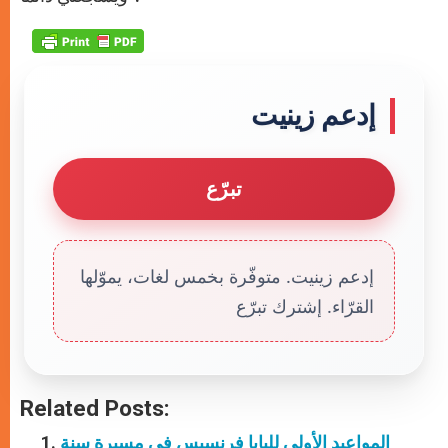
إدعم زينيت
تبرّع
إدعم زينيت. متوفّرة بخمس لغات، يموّلها
القرّاء. إشترك تبرّع
Related Posts:
المواعيد الأولى للبابا فرنسيس في مسيرة سنة