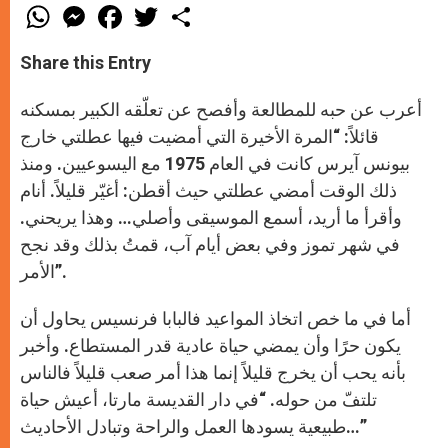
W
M
F
T
S
h
e
a
w
h
a
s
c
i
a
t
s
e
t
r
Share this Entry
s
e
b
t
e
A
n
o
e
p
g
o
r
أعرب عن حبه للمطالعة وأفصح عن تعلّقه الكبير بمسكنه
p
e
k
r
قائلاً: “المرة الأخيرة التي أمضيت فيها عطلتي خارج
بيونس آيرس كانت في العام 1975 مع اليسوعيين. ومنذ
ذلك الوقت أمضي عطلتي حيث أقطن: أغيّر قليلاً. أنام
وأقرأ ما أريد، أسمع الموسيقى وأصلي… وهذا يريحني.
في شهر تموز وفي بعض أيام آب، قمتُ بذلك وقد نجح
الأمر”.
أما في ما خص اتخاذ المواعيد فالبابا فرنسيس يحاول أن
يكون حرًا وأن يمضي حياة عادية قدر المستطاع. وأخبر
بأنه يحب أن يخرج قليلاً إنما هذا أمر صعب قليلاً فالناس
تلتفّ من حوله. “في دار القديسة مارتا، أعيش حياة
طبيعية يسودها العمل والراحة وتبادل الأحاديث…”