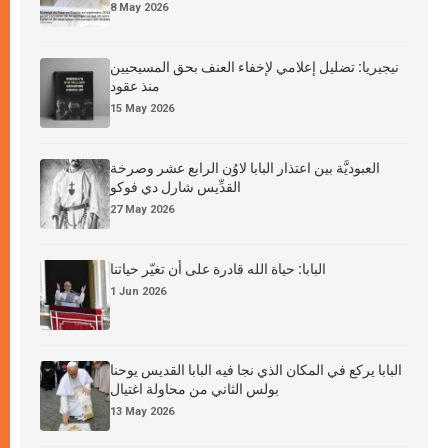
8 May 2026
نيجيريا: تضليل إعلامي لإخفاء العنف بحق المسيحيين
منذ عقود
15 May 2026
العبوديَّة بين اعتذار البابا لاوُن الرابع عشر وصرخة
القدِّيس شارل دي فوكو
27 May 2026
البابا: حياة الله قادرة على أن تغيّر حياتنا
1 Jun 2026
البابا يركع في المكان الذي نجا فيه البابا القديس يوحنا
بولس الثاني من محاولة اغتيال
13 May 2026