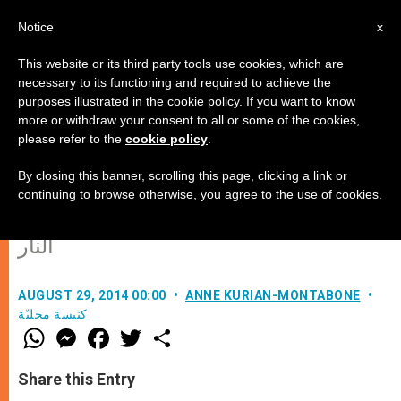
AR
Notice
x
This website or its third party tools use cookies, which are
necessary to its functioning and required to achieve the
purposes illustrated in the cookie policy. If you want to know
الأراضي المقدسة تسعد باستقبال
more or withdraw your consent to all or some of the cookies,
please refer to the
cookie policy
.
حجاجها من جديد!
By closing this banner, scrolling this page, clicking a link or
continuing to browse otherwise, you agree to the use of cookies.
دعوة المونسنيور شومالي بعد وقف إطلاق
النار
AUGUST 29, 2014 00:00
ANNE KURIAN-MONTABONE
كنيسة محليّة
W
M
F
T
S
h
e
a
w
h
a
s
c
i
a
t
s
e
t
r
Share this Entry
s
e
b
t
e