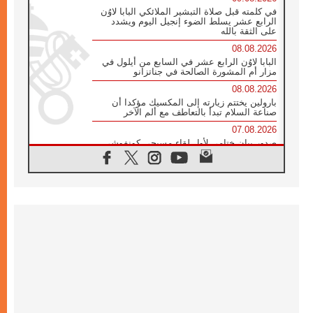
في كلمته قبل صلاة التبشير الملائكي البابا لاوُن
الرابع عشر يسلط الضوء إنجيل اليوم ويشدد
على الثقة بالله
08.08.2026
البابا لاوُن الرابع عشر في السابع من أيلول في
مزار أم المشورة الصالحة في جناتزانو
08.08.2026
بارولين يختتم زيارته إلى المكسيك مؤكدا أن
صناعة السلام تبدأ بالتعاطف مع ألم الآخر
07.08.2026
صدور بيان ختامي لأول لقاء مسيحي كونفوشي
بمشاركة الدائرة الفاتيكانية للحوار بين الأديان
07.08.2026
الكاردينال ستورلا: زيارة البابا لاوُن الرابع عشر
ستكون بشرى سارة للأوروغواي بأكملها
07.08.2026
الفاتيكان يعلن برنامج الزيارة الرسولية للبابا لاوُن
الرابع عشر إلى فرنسا
07.08.2026
في الذكرى الـ ٨١ لحادثة هيروشيما الكنيسة في
اليابان تنظم ١٠ أيام للصلاة على نية السلام
07.08.2026
الكنيسة في الأوروغواي: زيارة البابا ستعزز