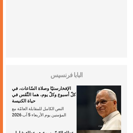
البابا فرنسيس
الإفخارستيّا وصلاة السّاعات، في
كلّ أسبوع وكلّ يوم، هما النَّفَس في
حياة الكنيسة
النص الكامل للمقابلة العامّة مع
المؤمنين يوم الأربعاء 5 آب 2026