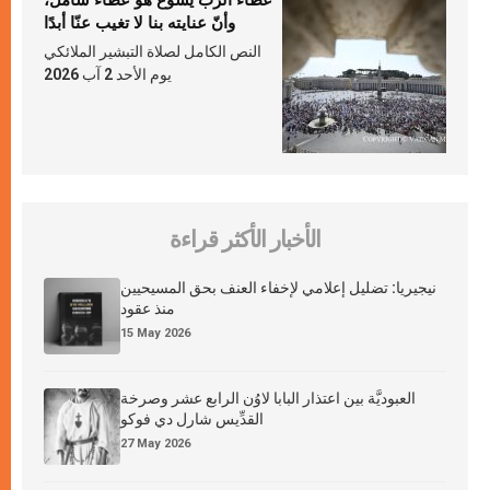
عطاء الرّبّ يسوع هو عطاء شامل،
وأنّ عنايته بنا لا تغيب عنّا أبدًا
النص الكامل لصلاة التبشير الملائكي
يوم الأحد 2 آب 2026
الأخبار الأكثر قراءة
نيجيريا: تضليل إعلامي لإخفاء العنف بحق المسيحيين
منذ عقود
15 May 2026
العبوديَّة بين اعتذار البابا لاوُن الرابع عشر وصرخة
القدِّيس شارل دي فوكو
27 May 2026