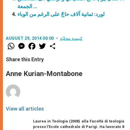
… الجمعة
لورد: ثمانية آلاف حاجّ على الرغم من الوباء
كنيسة محليّة
AUGUST 29, 2014 00:00
W
M
F
T
S
h
e
a
w
h
a
s
c
i
a
t
s
e
t
r
Share this Entry
s
e
b
t
e
A
n
o
e
p
g
o
r
Anne Kurian-Montabone
p
e
k
r
View all articles
Laurea in Teologia (2008) alla Facoltà di teologia
presso l'Ecole cathedrale di Parigi. Ha lavorato 8