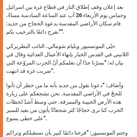
A
n
o
e
p
g
o
r
بعد إعلان وقف إطلاق النار في قطاع غزة بين اسرائيل
p
e
k
r
وحماس يوم الأربعاء 26 آب عند الساعة السادسة مساءً،
قام سكان الأراضي المقدسة بدعوة الحجاج من جديد:
“نفرح دائمًا بالترحيب بكم”.
حيّى المونسنيور ويليام شومالي، النائب البطريركي
اللاتيني في القدس الخيار بإنهاء الأعمال العدائية وقال في
بيان له: “يسرّنا جدًا أن نعلمكم أنّ الحرب المروّعة التي
ضربت غزة قد انتهت”.
وأضاف: “دعونا نقول من جديد بأنه ما من خطر أن تأتوا
للحجّ في الأراضي المقدسة. نحن نشجعكم على زيارة
هذه الأرض الحبيبة والممزقة. حتى وسط أشدّ لحظات
الحرب كنا نرى حجاجًا كثر شجعانًا يأتون من بعيد للسير
على خطى يسوع”.
وختم المونسنيور: “فرحنا دائمًا كبير بأن نستقبلكم ونراكم