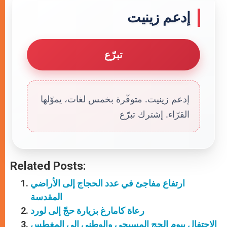
إدعم زينيت
تبرّع
إدعم زينيت. متوفّرة بخمس لغات، يموّلها
القرّاء. إشترك تبرّع
Related Posts:
ارتفاع مفاجئ في عدد الحجاج إلى الأراضي
المقدسة
رعاة كامارغ بزيارة حجّ إلى لورد
الاحتفال بيوم الحج المسيحي والوطني الى المغطس