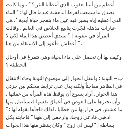
أعظم من أبينا يعقوب الذي أعطانا البئر ؟ ” ، وما كانت
تصدق ما سمعت لفرط الدهشة عندما قال لها : ” الماء
الذي أعطيه إياه يصير فيه عين ماء يتفجر حياة أبدية “. هي
عبارات مذهلة فجّرت ينابيع الخلاص في العالم . وقالت
المرأة في عفوية : ” سيدي أعطني هذا الماء لكي لا
أعطش فأعود إلى الاستقاء من هنا ” .
وكيف لها أن تحصل على ماء الحياة وهي تتمرغ فى أوحال
الخطيئة ؟.
ب – التوبة : وانتقل الحوار إلى موضوع التوبة وجاء الانتقال
في الظاهر مفاجئاً ولكنه يدل على ترابط محكم بين جزئي
هذا الحوار . أراد يسوع أن يوقظ هذه المرأة من غفلتها ،
وأن يجبرها على الغوص في أعماق نفسها فتستأصل منها
ما عشش في قرارتها من خطايا . لذلك فاجأها بقوله لها : ”
اذهبي فادعي زوجك وارجعي إلى ههنا ” فاجابته بكل
بساطة : ” ليس لي زوج ” وكان ينتظر منها هذا الجواب