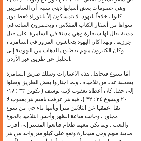
وهي خصومات بعض أسبابها ديني سببه أن السامريين
كانوا ، خلافاً لليهود، لا يتمسكون إلاّ بالتوراة فقط دون
سواها من أسفار الكتاب المقدّس ، ويحصرون العبادة في
مدينة يقال لها سيخارة وهي مدينة في السامرة على جبل
جرزيم . ولهذا كان اليهود يتحاشون المرور في السامرة ،
وكان الكثيرون منهم يفضّلون الذهاب من اليهودية إلى
الجليل عن طريق عبر الأردن.
أمّا يسوع فتجاهل هذه الاعتبارات وسلك طريق السامرة
بصحبة عدد من تلاميذه . ولما اجتازوا بعض الطريق وصلوا
إلى حقل كان أعطاه يعقوب لإبنه يوسف ( تكوين ٣٣ : ١٨-
٢٠ ويشوع ٢٤ : ٣٢ )، فيه بئر عرفت باسم بئر يعقوب لا
يقل عمقها عن الثلاثين متراً ويأتيها ماء حي من ينبوع
مجاور . وحانت ساعة الظهر وأحس التلاميذ بالجوع
والتعب . ولم يكن معهم طعام فتابعوا المسير إلى أقرب
مدينة منهم وهي سيخارة وتقع على كيلو متر واحد من بئر