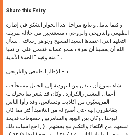
a
s
c
i
a
t
s
e
t
r
Share this Entry
s
e
b
t
e
A
n
o
e
p
g
o
r
و فيما نتأمل و نتابع مراحل هذا الحوار الشيّق في إطاره
p
e
k
r
الطبيعي والتاريخي والروحي ، مستنتجين من خلاله طريقة
التعليم التي اعتمدها السيد المسيح وجوهر رسالته ، نسأل
الله أن يعطينا أن نعرف سمو عطائه فنعمل على أن نحيا
منه وفيه ” الحياة الأبدية ” .
١ – الإطار الطبيعي والتاريخي :
شاء يسوع أن ينتقل من اليهودية إلى الجليل مفتتحاً فيه
أعمال التبشير رالكرازة . وكان قد شعر بما يحوك له
الفريسيّون من اكاذيب ودسائس، وقد رأوا الناس
يتقاطرون إليه حتى أصبح له من التلاميذ أكثر مما كان
ليوحنا . وكان بين اليهود والسامريين خصومات قديمة
تمنعهم من الالتقاء والتكلم مع بعضهم ، ( راحع اسباب ذلك
في سفر الملوك الثاني ١٧ / ٢٤ ) ، وراجع ( لوقا ٩/ ٥٢ ) ،