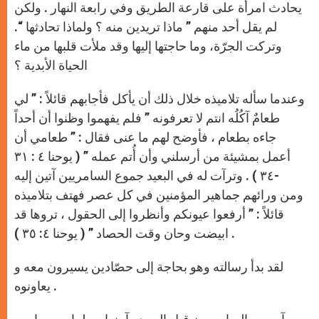
يحادث امرأة على قارعة الطريق وفي رابعة النهار . ولكن
لم يقل أحد منهم ” ماذا تريدين منه ؟ ولماذا تحادثها “.
وتركت الجرّة، وما حاجتها إليها وقد ملأت قلبها من ماء
الحياة الأبدية ؟
وعندما سأله تلاميذه خلال ذلك أن يأكل فأجابهم قائلاً : ” لي
طعامٌ آكُلُه انتم لا تعرفونه ” فلم يفهموا وظنوا أن أحداً
جاءه بطعام ، فأوضح لهم ما عنى فقال : ” طعامي أن
أعمل بمشيئة من أرسلني وأن أُتم عمله ” ( يوحنا ٤ : ٣١
-٣٤ ) . وترآت له في البعيد جموع السامريين آتين إليه
ومن ورائهم جماهير المؤمنين في كل عصر فهتف بتلاميذه
قائلاً : ” أرفعوا عيونكم وأنظروا إلى الحقول ، تروها قد
ابيضت وحان وقت الحصاد ” ( يوحنا ٤: ٣٥ ) .
لقد بدأ رسالته وهو بحاجة إلى حصّادين يسيرون معه و
يعاونوه .