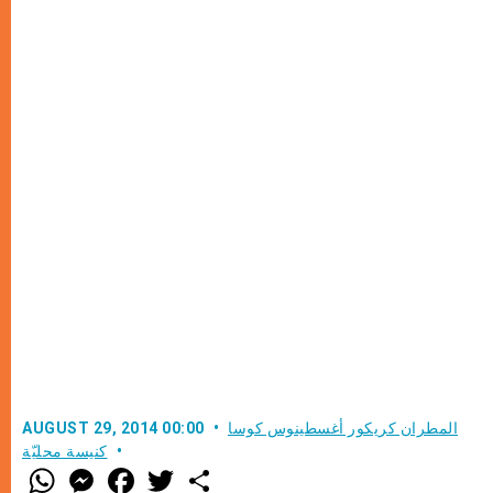
المطران كريكور أغسطينوس كوسا
AUGUST 29, 2014 00:00
كنيسة محليّة
W
M
F
T
S
h
e
a
w
h