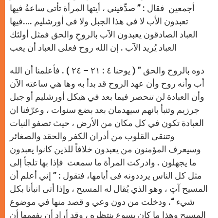
أجمعين فقال : ” صدِّقيني ، أيتها المرأة تأتى ساعةٌ فيها
تعبدون الأب لا في هذا الجبل ولا في أورشليم ….فيها
العباد الصادقون يعبدون الآب بالروحِ والحق فمثل أولئك
العباد يُريد الآب . إن الله روح فعلى العباد أن يعب
دوه بالروح والحق ” ( يوحنا ٤ : ٢١ – ٢٤ ) . فأعلمنا أن الله
أب وأنه روح وأن عهد الروح قد بدأ به وها هي ساعته الآن
وأن العبادة لن تنحصر فيما بعد في هيكل أورشليم أو جبل
جرزيم وتنبأ بانهم سيهدمان بعد بضع سنوات ، وعرّفنا ان
العبادة تكون في كل مكان من الأرض ، حيث تصفو النيات
وتتنقى القلوب من أدران الكفر والحقد والصغائر
وسيعرف المؤمنون من يعبدون خلافاً للذين كانوا يعبدون
ما يجهلون . وادركت المرأة ما سمعت فإذا بها تلجأ إلى
مثل كل الناس يرددونه فى أيامها، فتقول : ” إني أعلم أن
المسيح آتٍ ، وهو الذي يُقال له المسيح ، وإذا أتى انبأنا بكل
شيء “. ودخلت من دون وعي و قصد منها في موضوع
المسيح وهذا ما كان يسوع ينتظره ، وقد أراد أن يفهمها أن