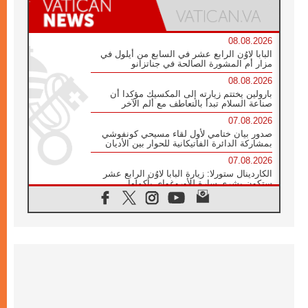
08.08.2026
البابا لاوُن الرابع عشر في السابع من أيلول في
مزار أم المشورة الصالحة في جناتزانو
08.08.2026
بارولين يختتم زيارته إلى المكسيك مؤكدا أن
صناعة السلام تبدأ بالتعاطف مع ألم الآخر
07.08.2026
صدور بيان ختامي لأول لقاء مسيحي كونفوشي
بمشاركة الدائرة الفاتيكانية للحوار بين الأديان
07.08.2026
الكاردينال ستورلا: زيارة البابا لاوُن الرابع عشر
ستكون بشرى سارة للأوروغواي بأكملها
07.08.2026
الفاتيكان يعلن برنامج الزيارة الرسولية للبابا لاوُن
الرابع عشر إلى فرنسا
07.08.2026
في الذكرى الـ ٨١ لحادثة هيروشيما الكنيسة في
اليابان تنظم ١٠ أيام للصلاة على نية السلام
07.08.2026
الكنيسة في الأوروغواي: زيارة البابا ستعزز
الإيمان والرجاء