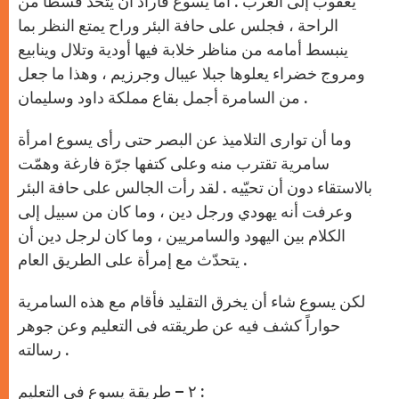
يعقوب إلى الغرب . أما يسوع فأراد أن يتخذ قسطاً من
الراحة ، فجلس على حافة البئر وراح يمتع النظر بما
ينبسط أمامه من مناظر خلابة فيها أودية وتلال وينابيع
ومروج خضراء يعلوها جبلا عيبال وجرزيم ، وهذا ما جعل
من السامرة أجمل بقاع مملكة داود وسليمان .
وما أن توارى التلاميذ عن البصر حتى رأى يسوع امرأة
سامرية تقترب منه وعلى كتفها جرّة فارغة وهمّت
بالاستقاء دون أن تحيّيه . لقد رأت الجالس على حافة البئر
وعرفت أنه يهودي ورجل دين ، وما كان من سبيل إلى
الكلام بين اليهود والسامريين ، وما كان لرجل دين أن
يتحدّث مع إمرأة على الطريق العام .
لكن يسوع شاء أن يخرق التقليد فأقام مع هذه السامرية
حواراً كشف فيه عن طريقته فى التعليم وعن جوهر
رسالته .
٢ – طريقة يسوع في التعليم :