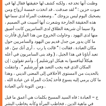
وظنت أنها تخدعه . ولكنه كشف لها حقيقتها فقال لها في
صوت حزين : ” لقد صدقت . قد اتخذت خمسة أزواج ومن
يصحبك اليوم ليس بزوجك ” . وصعقت المرأة لدى سماعها
هذه الحقيقة الجارحة وشعرت أنها أصيبت في الصميم ،
ولا سيما أن شريعة الطلاق لدى السامريين كانت أضيق
منها لدى اليهود . وحاولت الخروج من هذا المأزق فأثارت
ما كان يدور من جدل قديم بين اليهود والسامريين حول
مكان العبادة . فقالت : ” قالت يا رب ، أرى أنك نبيّ . قد
تعبد آباؤنا في هذا الجبل ، ( وقد بنى السامريون في أعله
هيكلاً لينافسوا به هيكل اورشليم ) ، وأنتم تقولون : إن
المكان الذي فيه يجب التعبد هو أُورشليم ” . وانتقلت
بالحديث من اامستوى الأخلاقي إلى المعنى الديني ، وهذا
ما كان يرمي إليه يسوع فأخذ يُحدّث المرأة عن عبادة الله .
ومن التوبة تأتي العبادة .
ج – العبادة : فاه السيد المسيح بكلمات هي أعمق ما قيل
في ماهية الدين ، فخاطب المرأة وكأنه يخاطب البشر