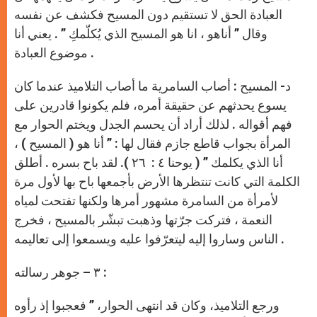
العبادة الحق لا تستقيم دون المسيح فكشف عن نفسه
وقال ” أناهو ، انا هو المسيح الذي يُكلّمكِ ” . يعني أنا
موضوع العبادة .
د- المسيح : أصاب السامرية ما أصاب التلاميذ عندما كان
يسوع يحدثهم عن حقيقة أمره، فلم يكونوا قادرين على
فهم أقواله . لذلك أراد أن يحسم الجدل ويختم الحوار مع
المرأة بجواب قاطع جازم فقال لها : ” أنا هو ( المسيح ) ،
أنا الذي يكلمك ” ( يوحنا ٤ : ٢٦ ). لقد باح بسره . أطلق
الكلمة التي كانت تنتظرها الأرض بأجمعها باح بها لأول مرة
لأمرأة من السامرة مشهور أمرها ولكنها تفتحت لمياه
النعمة ، فتركت جرّتها وذهبت تبشّر بالمسيح ، فخرج
الناس وساروا إليه ليتعرّفوا عليه ويسمعوا إلى تعاليمه .
٣ – جوهر رسالته :
ورجع التلاميذ، وكان قد انتهى الحوار، ” فعجبوا إذ رأوه