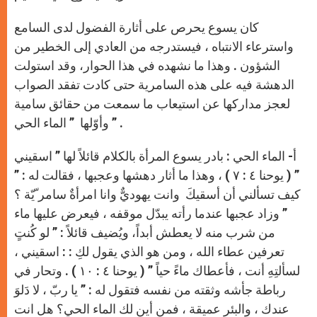
كان يسوع يحرص على أثارة الفضول لدى السامع
واسترعاء الانتباه ، فيستدرجه من العادي إلى الخطير من
الشؤون . وهذا ما نشهده في هذا الحوار، وقد استولت
الدهشة فيه على هذه السامرية حتى كادت تفقد الصواب
لعجز مداركها عن استيعاب ما سمعت من حقائق سامية
وأوّلها ” الماء الحي ” .
أ- الماء الحي : بادر يسوع المرأة بالكلام قائلاً لها ” اسقيني
” ( يوحنا ٤ : ٧ ) ، وهذا ما أثار دهشها وعجبها ، فقالت له : ”
كيف تسألني أن أسقيكَ وانت يهوديٌّ وانا امرأةٌ سامر ّيّة ؟
” وزاد عجبها عندما رأته يبدّل موقفه ، فيعرض عليها ماء
من شرب منه لا يعطش أبداً، ويُضيف قائلاً : ” لو كُنتٍ
تعرفين عطاء الله ، ومن هو الذي يقول لكِ : : اسقيني ،
لسألتِهِ أنت ، فأعطاك ماءً حياً ” ( يوحنا ٤ : ١٠ ) . وتحار في
رباطة جأشه وثقته من نفسه فتقول له : ” يا ربّ ، لا دَلوَ
عندك ، والبئر عميقة ، فمن أين لك الماء الحي؟ هل انت