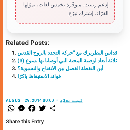
إدعم زينيت. متوفّرة بخمس لغات، يموّلها
القرّاء. إشترك تبرّع
Related Posts:
قداس البطريرك مع "حركة التجدد بالروح القدس"
ثلاثة أبعاد لوصية المحبة التي أوصانا بها يسوع (3)
أين النقطة الفصل بين الانفتاح والنسبوية؟
فوائد الاستيقاظ باكرًا
كنيسة محليّة
AUGUST 29, 2014 00:00
W
M
F
T
S
h
e
a
w
h
a
s
c
i
a
t
s
e
t
r
Share this Entry
s
e
b
t
e
A
n
o
e