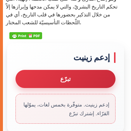
تحكم التاريخ البشريّ، والتي لا يمكن مدحها وإبرازها إلاّ
من خلال التذكير بحضورها في قلب التاريخ، أي في
اللّحظات التأسيسيّة للشعب المختار.
إدعم زينيت
تبرّع
إدعم زينيت. متوفّرة بخمس لغات، يموّلها
القرّاء. إشترك تبرّع