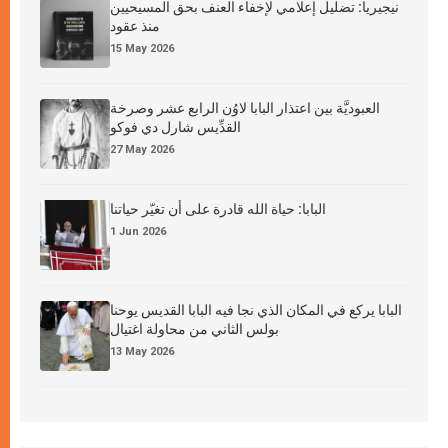
نيجيريا: تضليل إعلامي لإخفاء العنف بحق المسيحيين
منذ عقود
15 May 2026
العبوديَّة بين اعتذار البابا لاوُن الرابع عشر وصرخة
القدِّيس شارل دي فوكو
27 May 2026
البابا: حياة الله قادرة على أن تغيّر حياتنا
1 Jun 2026
البابا يركع في المكان الذي نجا فيه البابا القديس يوحنا
بولس الثاني من محاولة اغتيال
13 May 2026