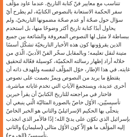
تتناسب مع معايير فنّ كتابة التاريخ. عندما عاود مؤلّف
سفر الحكمة الاستعانة بالنصوص الكتابيّة، لم يطرح أيّ
سؤال حول صحّة أو عدم صحّة مضمونها التاريخيّ، ولم
يحاول أبدًا كتابة تاريخ أكثر وضوحًا منها، بل استخدم
ببساطة لا مثيل لها النصوص المعروفة والشائعة بين جميع
الذين يقرؤونها كون هذه الأخبار التاريخيّة تشكّل أسسًا
متينة لنقل تعليمه؛ وبالمقابل سخّر الفنّ الأدبيّ، الّذي من
خلاله أراد إظهار رسالته الحكميّة، كوسيلة فعّالة لتحقيق
غايته. في هذا الإطار، خوّل المؤلّف لنفسه وللهدف ذاته أن
يقتطعَ ما يريد من النصوص ويمرَّ بصمت على نصوص
أخرى عديدة، ويستجمعَ الآياتِ التي تخدم غاياته مباشرة،
فاختار في مراجعته للتاريخ الكتابيّ أن يقرأ خبرين
تأسيسيّين، الأوّل خاصّ بالصورة المثاليّة الّتي ينبغي أن
يتحلّى بها الحكيم الإسرائيليّ والثاني هو الخبر الخاصّ
بإسرائيل الذي تكوّن على يديّ الله؛ إذًا فالأمر الذي انجذب
إليه المؤلّف ما هو إلاّ كون الأوّل مثالي (سليمان) والثاني
تأسيسيّ (الخروج).