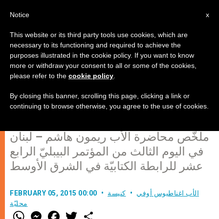
AR
Notice
x
This website or its third party tools use cookies, which are
necessary to its functioning and required to achieve the
purposes illustrated in the cookie policy. If you want to know
تاريخيّة أحداث سفر الخروج بين
more or withdraw your consent to all or some of the cookies,
please refer to the
cookie policy
.
المدراش والفن الأدبيّ اليونانيّ في
سفر الحكمة
By closing this banner, scrolling this page, clicking a link or
continuing to browse otherwise, you agree to the use of cookies.
ملخّص محاضرة الأب ريمون هاشم – لبنان
في اليوم الثالث من المؤتمر البيبليّ الرابع
عشر للرابطة الكتابيّة في الشرق الأوسط
الأب اغناطيوس أوفي
كنيسة
FEBRUARY 05, 2015 00:00
محليّة
W
M
F
T
S