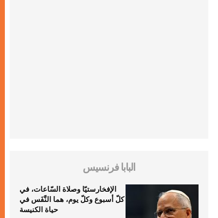
البابا فرنسيس
الإفخارستيّا وصلاة السّاعات، في
كلّ أسبوع وكلّ يوم، هما النَّفَس في
حياة الكنيسة