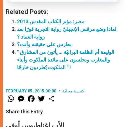
Related Posts:
مصر: مؤتر الكتاب المقدس 2013
لماذا وضع مرقس الإنجيليّ رواية التجربة فورًا بعد
رواية العماد ؟
بطرس على حقيقته وأنت؟
" الوليمة أم الظلمة البرانيّة … يأتون من المشارق
والمغارب ويجلسون على مائدة الملكوت وأبناء
الملكوت يُطردون خارجًا " !
كنيسة محليّة
FEBRUARY 05, 2015 00:00
W
M
F
T
S
h
e
a
w
h
a
s
c
i
a
t
s
e
t
r
Share this Entry
s
e
b
t
e
A
n
o
e
p
g
o
r
الأب اغناطيوس أوفي