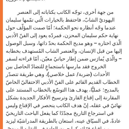
من جهة أخرى، توجّه الكاتب بكتاباته إلى العنصر
اليهوديّ الشابّ، فاحتفظ بالخيارات الّتي تمّمها سليمان
عندما وجّه أنظاره نحو الحكمة؛ أمّا صمت المؤلّف حول
نهاية حكم سليمان المحزن، فمردّه يعود إلى الفنّ الأدبي
الّذي اختاره – وهو مديح الحكمة بحدّ ذاتها، وسبل الوصول
إليها من قبل الإنسان، والعنصر الشاب المُستهدف بخطابه
– والّذي يُمارَس ضمن إطار حياتيّ معيّن. أمّا قراءته لسفر
الخروج فقد مارسها باستجماعٍ للتضادّ الحاصل بين
الأحداث (ضربة/ عمل خلاصي)، وهي طريقة تتصدّر
الخطاب القديم القائم على الفنّ الأدبي الاحتفاليّ الخاصّ
بالمديح؛ عمليًّا، يهدف هذا التوسّع بالخطاب المستند على
المقارنة إلى إقناع القارئ وترسيخ الأفكار الجديدة بشكل
نهائيّ في عقله. إنّ هدف الكاتب ينحصر في الإقناع وليس
في استرجاع التاريخ مجدّدًا كما يفعل الباحث التاريخيّ
عادةً. في السيّاق عينه، استعان بالطريقة المدراشيّة ليزيد
من إقناع قرّائه كما جرت العادة في التقليد اليهوديّ،