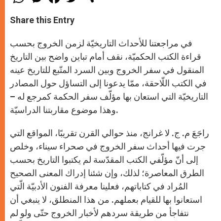
h
e
a
w
h
a
s
c
i
a
t
s
e
t
r
Share this Entry
s
e
b
t
e
A
n
o
e
p
g
o
r
في مراجعتنا للأحداث التاريخيّة لزمن الخروج بحسب
p
e
k
r
قراءة الكتب الحكميّة، نقف أمام تباين واضح بين التاريخ
المنقول في سفر الخروج وبين السرد المتّبع للتاريخ عينه
في الكتب اللّاحقة، ممّا يدعونا إلى التساؤل حول المصادر
التاريخيّة التي استعان بها مؤلّف سفر الحكمة كمرجع له –
وهذا موضوع مقاربتنا الدراسيّة.
راجَعَ م. ج. لا غرانج، منذ حوالي القرن تقريبًا، المواقع التي
جرت فيها أحداث سفر الخروج في صحراء سيناء، وخلص
إلى أنّ مؤلّفي الكتب المقدّسة لم يكتبوا التاريخ بحسب
الطرق المعاصرة؛ لذلك، وإن شئنا إدراك المعنى الصحيح
المُراد في كتاباتهم، فعلينا معرفة الفنون الأدبيّة الّتي
استعانوا بها للقيام بعملهم. من هذا المنطلق، لا ينبغي أن
نتفاجأ من طريقة سردهم لأخبار الخروج حتّى ولو لم