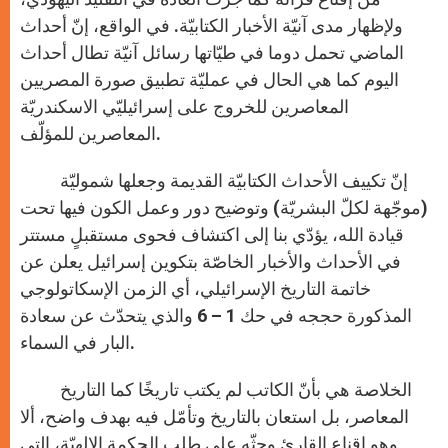
ولإظهار مدى آنيّة الأخبار الكتابيّة. في الواقع، إنّ أحداث
الماضي تحمل دوما في طيّاتها رسائل آنيّة تطال أحداث
اليوم كما هي الحال في عمليّة تطبيق صورة المصريين
المعاصرين للخروج على إسرائيليّي الاسكندريّة
المعاصرين للمؤلّف.
إنّ تكييف الأحداث الكتابيّة القديمة وجعلها شموليّة
(موجّهة لكلّ البشريّة) وتوضيح دور وعمل الكون فيها تحت
قيادة الله، يؤدّي بنا إلى اكتشاف فحوى مستقبلٍ مستتر
في الأحداث والأخبار الخاصّة بتكوين إسرائيل يعلن عن
خاتمة التاريخ الإسرائيلي، أي الزمن الإسكاتولوجي
المذكورة حججه في حك 1 – 6 والذي يتحدّث عن سعادة
البار في السماء.
الخلاصة هي بأنّ الكاتب لم يكتب تاريخًا كما التاريخ
المعاصر، بل استعان بالتاريخ وتأمّل فيه بهدف واضح، ألا
وهو إقناع القارئ وحثّه على طلب الحكمة الإلهيّة، التي