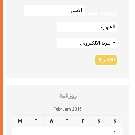
للاشتراك بالنشرة
روزنامة
February 2015
M
T
W
T
F
S
S
1