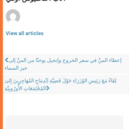
p
e
k
r
View all articles
إعطاء المنِّ في سفر الخروج وإنجيل يوحنّا من المنِّ إلى
خبز السماء
لِقَاءٌ مَعَ رَئِيسِ الوُزَرَاءِ حَوْلَ قَضِيَّةِ اِنْدِمَاجِ المُهَاجِرِينَ إِلىَ
المُجْتَمَعَاتِ الأُورُوبِيَّةِ