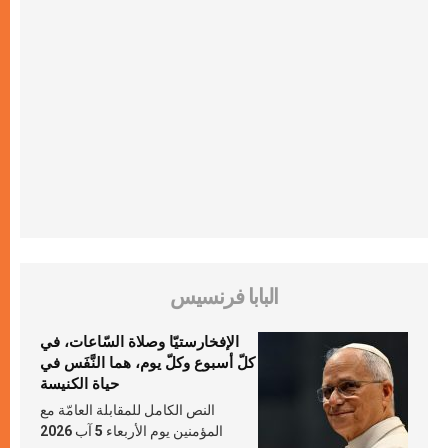
البابا فرنسيس
الإفخارستيّا وصلاة السّاعات، في
كلّ أسبوع وكلّ يوم، هما النَّفَس في
حياة الكنيسة
النص الكامل للمقابلة العامّة مع
المؤمنين يوم الأربعاء 5 آب 2026