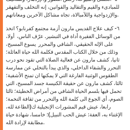
للمبادىء والقيم والتقاليد والقوانين، إنه التخلف والتقهقر
والإزدواجية واللآمبالاة، تجاه مشاكل الآخرين ومعاناتهم.
٦- كيف علاج القديس مارون أزمة مجتمع كفرنابو؟ اتخذ
من الوسائل الفقيرة أداة في التبشير. عرّف الناس، أولا،
على الإله الحقيقي، الشافي والمحرر يسوع المسيح،
وذلك من خلال الكتاب المقدس فكلمة الله حياة العائلة؛
ثانيا، كشف مارون عن فعالية الصلاة التي تقود نحو درب
التحرر والشفاء الداخلي، والذي يبدأ بالتخلي عن ممارسة
الطقوس الوثنية الفارغة التي لا يمكنها ان تمنح الأشفية؛
ثالثا، كشف مارون عن حقيقة الكنيسة جسد المسيح، التي
تحمل فيها بلسم الحياة الشافي من أمراض الخطيئة؛ ثالثا
الصوم، أي الجوع الى كلمة الله والتحرر من ثقافة التخمة؛
رابعا، عيش قيم المشورات الإنجيلية ك(الطاعة لله،
الإغتناء به، العفة: عيش الحب النبيل)؛ خامسا، شهادة حياة
مطابقة لإرادة الله.