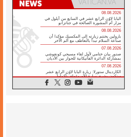
08.08.2026
البابا لاوُن الرابع عشر في السابع من أيلول في
مزار أم المشورة الصالحة في جناتزانو
08.08.2026
بارولين يختتم زيارته إلى المكسيك مؤكدا أن
صناعة السلام تبدأ بالتعاطف مع ألم الآخر
07.08.2026
صدور بيان ختامي لأول لقاء مسيحي كونفوشي
بمشاركة الدائرة الفاتيكانية للحوار بين الأديان
07.08.2026
الكاردينال ستورلا: زيارة البابا لاوُن الرابع عشر
ستكون بشرى سارة للأوروغواي بأكملها
07.08.2026
الفاتيكان يعلن برنامج الزيارة الرسولية للبابا لاوُن
الرابع عشر إلى فرنسا
07.08.2026
في الذكرى الـ ٨١ لحادثة هيروشيما الكنيسة في
اليابان تنظم ١٠ أيام للصلاة على نية السلام
07.08.2026
الكنيسة في الأوروغواي: زيارة البابا ستعزز
الإيمان والرجاء
06.08.2026