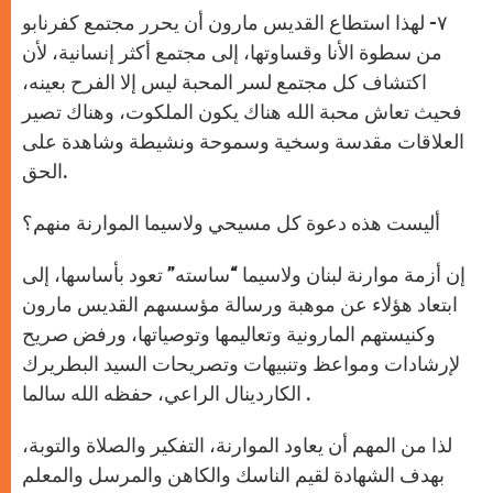
٧- لهذا استطاع القديس مارون أن يحرر مجتمع كفرنابو
من سطوة الأنا وقساوتها، إلى مجتمع أكثر إنسانية، لأن
اكتشاف كل مجتمع لسر المحبة ليس إلا الفرح بعينه،
فحيث تعاش محبة الله هناك يكون الملكوت، وهناك تصير
العلاقات مقدسة وسخية وسموحة ونشيطة وشاهدة على
الحق.
أليست هذه دعوة كل مسيحي ولاسيما الموارنة منهم؟
إن أزمة موارنة لبنان ولاسيما “ساسته” تعود بأساسها، إلى
ابتعاد هؤلاء عن موهبة ورسالة مؤسسهم القديس مارون
وكنيستهم المارونية وتعاليمها وتوصياتها، ورفض صريح
لإرشادات ومواعظ وتنبيهات وتصريحات السيد البطريرك
الكاردينال الراعي، حفظه الله سالما .
لذا من المهم أن يعاود الموارنة، التفكير والصلاة والتوبة،
بهدف الشهادة لقيم الناسك والكاهن والمرسل والمعلم