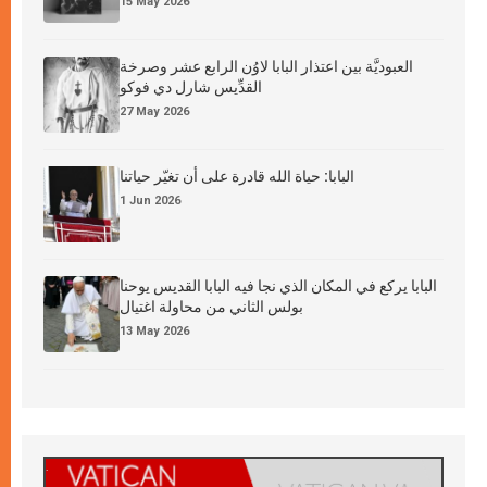
15 May 2026
العبوديَّة بين اعتذار البابا لاوُن الرابع عشر وصرخة
القدِّيس شارل دي فوكو
27 May 2026
البابا: حياة الله قادرة على أن تغيّر حياتنا
1 Jun 2026
البابا يركع في المكان الذي نجا فيه البابا القديس يوحنا
بولس الثاني من محاولة اغتيال
13 May 2026