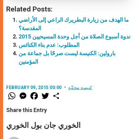
Related Posts:
ما الهدف من زيارة البطريرك الراعي إلى الأراضي
المقدسة؟
ندوة أسبوع الصلاة من أجل وحدة المسيحيين 2015
المطلوب: عدم بناء الكنائس
بارولين: الكنيسة ليست صرحًا بل جماعة من
المؤمنين
كنيسة محليّة
FEBRUARY 09, 2015 00:00
W
M
F
T
S
h
e
a
w
h
a
s
c
i
a
t
s
e
t
r
Share this Entry
s
e
b
t
e
A
n
o
e
p
g
o
r
الخوري جان بول الخوري
p
e
k
r