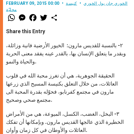
الخوري جان بول الخوري
كنيسة
FEBRUARY 09, 2015 00:00
محليّة
W
M
F
T
S
h
e
a
w
h
a
s
c
i
a
t
s
e
t
r
Share this Entry
s
e
b
t
e
A
n
o
e
p
g
o
r
٢- بالنسبة للقديس مارون: الخيور الأرضية فانية وزائلة،
p
e
k
r
وبقدر ما يتعلق الإنسان بها، بالقدر عينه يفقد معنى الحرية
والحياة والنمو.
الحقيقة الجوهرية، هي أن تغرز محبة الله في قلوب
العائلات، من خلال التعلق بكنيسة المسيح الذي زرعها
مارون في مجتمع كفرنابو، فحوّله بقدرة المحبة الى
مجتمع صحي وصحيح.
٣- البخل، الغضب، الكسل، الميوعة، هي من الأمراض
الخطيرة الذي عالجها القديس مارون. وبإمكانها أن تفكك
العائلات والأوطان في كل زمان وأوان.