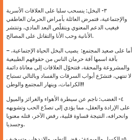
٣- البخل: ينسحب سلبا على العلاقات الأسرية
والإجتماعية، فتمرض العائلة بأمراض الحرمان العاطفي
فيغيب الدعم المعنوي ويتقلّص البعد المادي، وتنتشر
الأنانية وحب الأنا والتقاتل على المصالح.
– أما على صعيد المجتمع: يصيب البخل الحياة الإجتماعية،
بآفة اسمها آفة حرمان الناس من حقوقهم الطبيعية
والمشروعة والمحقة، فتتحوّل العلاقات إلى معاناة دائمة
لا تنتهي، فتشرّع أبواب السرقات والفساد وبالتالي تستباح
الكرامات، وينهار المجتمع والوطن!!
٤- الغضب: ناجم عن سيطرة الأهواء والغرائز والميول
على الإرادة والعقل، مما يؤدي إلى تصدّع الحب وتشويهه
وانحرافه، النتيجة قساوة قلبية، رفض الآخر، قتله معنويا
وجسديا.
٥- الكسل والميوعة: رفض التطور والإزدهار، وتسخيف