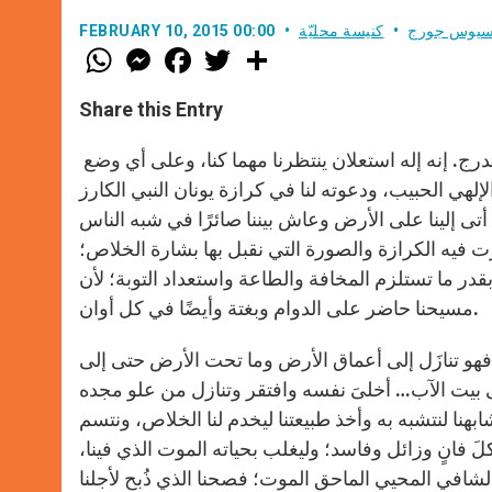
اسيوس جورج
كنيسة محليّة
FEBRUARY 10, 2015 00:00
W
M
F
T
S
h
e
a
w
h
a
s
c
i
a
t
s
e
t
r
Share this Entry
s
e
b
t
e
A
n
o
e
p
g
o
r
فيبلغ بنا من الطفولة حتى نبلغ النضج التدريجي؛ وفقًا للاستعلان المتدرج. إنه إله استعلان ينتظرنا مهما كنا، وعلى أﻱ وضع
p
e
k
هي الحبيب، ودعوته لنا في كرازة يونان النبي الكارز
r
ا أتى إلينا على الأرض وعاش بيننا صائرًا في شبه الناس
 فيه الكرازة والصورة التي نقبل بها بشارة الخلاص؛
بقدر ما تستلزم المخافة والطاعة واستعداد التوبة؛ لأن
مسيحنا حاضر على الدوام وبغتة وأيضًا في كل أوان.
ي؛ فهو تنازَل إلى أعماق الأرض وما تحت الأرض حتى إلى
بيت الآب… أخلىَ نفسه وافتقر وتنازل من علو مجده
هنا لنتشبه به وأخذ طبيعتنا ليخدم لنا الخلاص، ونتسم
م كلَ فانٍ وزائل وفاسد؛ وليغلب بحياته الموت الذﻱ فينا،