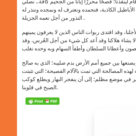
ام لينقذنا؛ فصحًا محررًا إيانا من الجحيم كافة.. نصلي
لأباطيل الكاذبة، فنحمده ونعترف له ونمجده وننذر له
النذور من أجل نعمه الجزيلة .
جلنا، وقد افتدى ربوات الناس الذين لا يعرفون يمينهم
ا لا يشاء هلاكنا وقد أعد كل شيء من أجل العُرس، وقد
 يصنعها بين جميع أمم الأرض بدم صليبه؛ الذﻱ به صالح
هذه المصالحة التي تمت بالآلام الفصيحة؛ التي تثبتت
اج منير في موضع مظلم؛ إلى أن ينفجر النهار ويطلع كوكب
الصبح في قلوبنا.