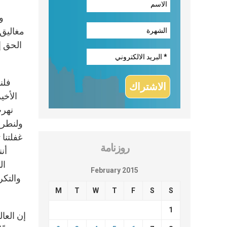
مغاليق 
الحق إ
فلن
الأخي
نهرب
ولنطرح 
غفلتنا
روزنامة
أن
ال
February 2015
والتكر
M
T
W
T
F
S
S
1
إن العا