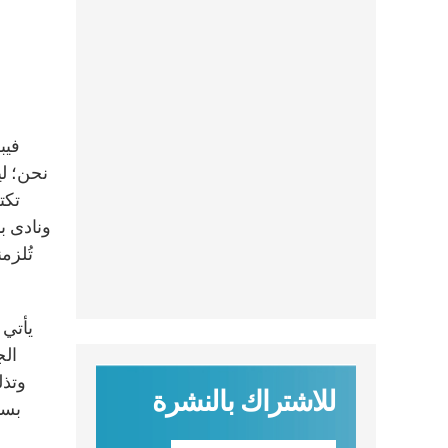
نحن؛ لي
تكت
ونادى ب
تُلزم
يأتي 
الج
وتذل
للاشتراك بالنشرة
بسما