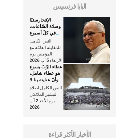
البابا فرنسيس
الإفخارستيّا
وصلاة السّاعات،
في كلّ أسبوع
وكلّ يوم، هما
النص الكامل
النَّفَس في حياة
للمقابلة العامّة مع
الكنيسة
المؤمنين يوم
الأربعاء 5 آب 2026
عطاء الرّبّ يسوع
هو عطاء شامل،
وأنّ عنايته بنا لا
تغيب عنّا أبدًا
النص الكامل لصلاة
التبشير الملائكي
يوم الأحد 2 آب
2026
الأخبار الأكثر قراءة