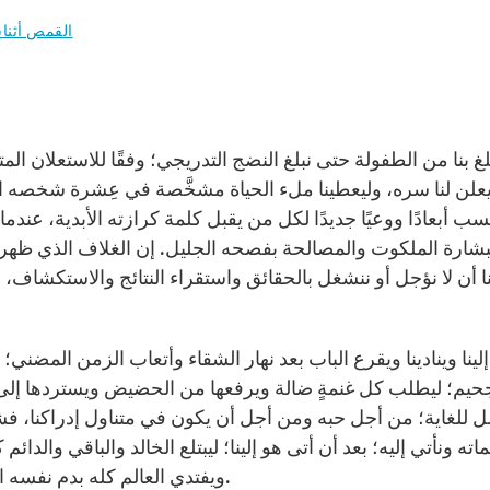
القمص أثن
علن لنا سره، وليعطينا ملء الحياة مشخَّصة في عِشرة شخصه الإل
سب أبعادًا ووعيًا جديدًا لكل من يقبل كلمة كرازته الأبدية، عندم
بشارة الملكوت والمصالحة بفصحه الجليل. إن الغلاف الذﻱ ظهرت
نا أن لا نؤجل أو ننشغل بالحقائق واستقراء النتائج والاستكشاف، 
إلينا وينادينا ويقرع الباب بعد نهار الشقاء وأتعاب الزمن المضن
حيم؛ ليطلب كل غنمةٍ ضالة ويرفعها من الحضيض ويستردها إلى 
ل للغاية؛ من أجل حبه ومن أجل أن يكون في متناول إدراكنا، فشاب
ته ونأتي إليه؛ بعد أن أتى هو إلينا؛ ليبتلع الخالد والباقي والدائ
ويفتدﻱ العالم كله بدم نفسه الشافي المحيي الماحق الموت؛ فصحنا الذﻱ ذُبح لأجلنا.