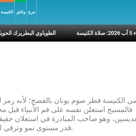
تبرع
وثائق
الكنيسة و
عاء 5 آب 2026: صلاة الكنيسة
الطوباوي الب
 الكنيسة فطر صوم يونان بالفصح؛ لأنه رمز لم
فالمسيح استعلن نفسه على فم الأنبياء قبل مجيئه 
قديسين، وهو صاحب المبادرة في استعلان حقيق
قدر مستوى نمو وترقي الوعي البشرﻱ وإدراكه على مدى الزمن.