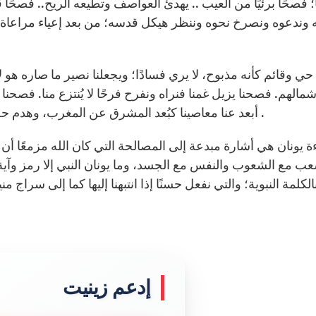
؛ فصحًا برئيًا من العيب .. يهدئ العواصف وتطيعه الريح.. فصحًا ق
ه وندعوه ونصرخ نحوه وننظر هيكل قدسه؛ من بعد إعياء مراعاة ا
ي وقائم كأنه مذبوح، لا يري فسادًا؛ ويجعلنا نصير ما صاره هو لأ
مالهم. فصحنا يزيل غمنا فنراه ونفرح فرحًا لا يُنتزع منا. فصحن
أبعد عنا معاصينا كبُعد المشرق عن المغرب، وهدم حصون وأعطانا السلطان وأطفأ السهام وبه وحده نغلب .
ءة يونان هي أشارة مبدعة إلى المصالحة التي كان الله مزمعًا أن
ب مع الشعوب والنفس مع الجسد، وما يونان النبي إلا رمز وآية ل
بالكلمة النبوية؛ والتي نفعل حسنًا إذا انتبهنا إليها كما إلى سر
إدعم زينيت