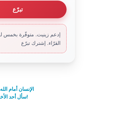
تبرّع
إدعم زينيت. متوفّرة بخمس لغا
القرّاء. إشترك تبرّع
الإنسان أمام الله
سأل أحد الأخوة : ما معنى كلمة " الفصــــح " ، وما هو أصلها ؟!