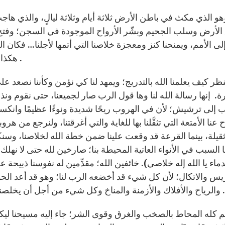
الأرض وسلب الجحيم وبشّر الأرواح الموجودة في السجن؛ وفتح ال
لى الأمم، ويمنحنا كنز ومعجزة خلاصنا التي أتمها لأجلنا… فكان ال
هكذا خرج المسيح من القبر حيًا؛ بعد أن ذاق الموت بالجسد .
نظر كيف يعلمنا الله بالتدريج؛ ويمهد لنا كي نؤمن وكأننا نصعد على 
رة. إنها رسالة الله لنا وها قول الرب صار لجميعنا، حتى نقوم و
 إلى ترشيش؛ لأن في الهروب ريحًا شديدة ونوءًا عظيمًا وانكسارً
عنا الأمتعة التي تثقَّلنا بها للغاية والتي أغرقتنا، ولنرجع من 
 ثقيلة، بينما القرعة قد وقعت علينا ضمن خطة الله لخلاصنا، وسنك
نا السبب في الأنواء العاتية المحيطة بنا؛ صارخين لله حتى لا نهلك 
دماء يا الله إله خلاصي). خائفين الله؛ مقدِّمين له نفوسنا ذبي
يس والاتكال؛ لأن كل شيء قد أخضعه الرب لنا؛ وهو قد أعد الح
والرياح والأفلاك والأزمنة والمناخ وكل شيء من أجل أن يخلصنا؛ وتدابيره التي تحوِّطنا لا يمكن أن يدركها أحد بسهولة .
لم كله المحاط بالصخب والغرق وقوى الشر؛ جاء إليه مسيحنا ليك