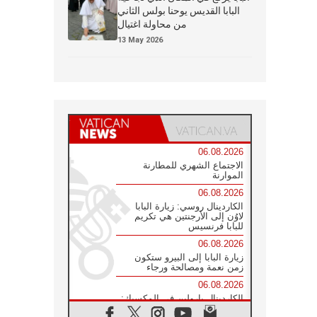
البابا القديس يوحنا بولس الثاني
من محاولة اغتيال
13 May 2026
06.08.2026
الاجتماع الشهري للمطارنة
الموارنة
06.08.2026
الكاردينال روسي: زيارة البابا
لاوُن إلى الأرجنتين هي تكريم
للبابا فرنسيس
06.08.2026
زيارة البابا إلى البيرو ستكون
زمن نعمة ومصالحة ورجاء
06.08.2026
الكاردينال بارولين في المكسيك:
علينا أن نكون حاضرين إلى جانب