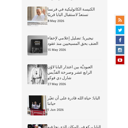
الكنيسة الكاثوليكية في فرنسا
تستعدّ لاستقبال البابا قريبًا
8 May 2026
نيجيريا: تضليل إعلامي لإخفاء
العنف بحق المسيحيين منذ عقود
15 May 2026
العبوديَّة بين اعتذار البابا لاوُن
الرابع عشر وصرخة القدِّيس
شارل دي فوكو
27 May 2026
البابا: حياة الله قادرة على أن تغيّر
حياتنا
1 Jun 2026
البابا يركع في المكان الذي نجا فيه