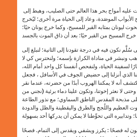
وهو الذﻱ مكث في باطن الأرض ثلاثة أيام وثلاثة ليالٍ، والذﻱ هاجت عليه أمواج بحر هذا العالم حتى الصليب، وهبط إلى
أبواب الموصَدة، وعاد إلى الحياة مرة أخرى؛ ليُخرج
حوت ليونان بمثابه القبر للمسيح، وكما خرج يونان حيًا؛
سُلَّم نكون فيه في درجة تقودنا إلى الثانية؛ لنبلغ إلى
نذهب ونبشر في مناداة الكرازة بإسمه؛ ولنحترس كي لا
ا لسفينة الحياة، ولنفحص أنفسنا كل واحد أمام الله،
هروبنا الذي أنزلنا إلى حضيض الجوف في الأسافل ، فجعل
تشف أنه لا يمكننا الهروب أبدًا من حضرته، عندما نقر
وحتى لا نعثر إخوتنا، وتكون علينا دماء برئية (نجني من
حة على مذبحة المقدس الناطق السماوﻱ؛ مع نذور الطاعة
وت العظيم واللُجج والطرق واليقطينة والظل والدودة
ون له فصحًا : يكرز ويشفي ويقدس إلى التمام. فصحًا