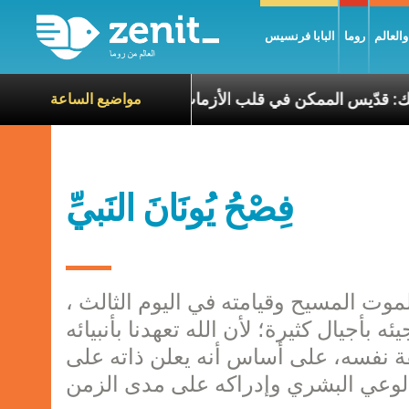
العالم
روما
البابا فرنسيس
طريرك الحويك: قدّيس الممكن في قلب الأزمات
تجلّي 
مواضيع الساعة
فِصْحُ يُونَانَ النَبيِّ
وت المسيح وقيامته في اليوم الثالث ،
بأجيال كثيرة؛ لأن الله تعهدنا بأنبيائه
ة نفسه، على أساس أنه يعلن ذاته على