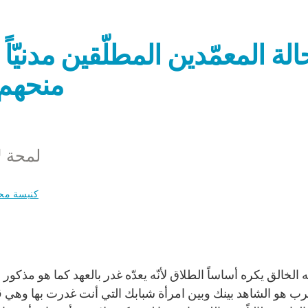
الة المعمّدين المطلّقين مدنيّاً ت
منحهم ا
1-لمحة 
كنيسة محل
ه الخالق يكره أساساً الطلاق لأنّه يعدّه غدر بالعهد كما هو مذك
رب هو الشاهد بينك وبين امرأة شبابك التي أنت غدرت بها وهي قري