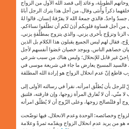
تهم الطويلة، وعائد إلى قصد الله الأول من الزواج
لقهما ذكراً وأُنثى وقال. من أجل هذا يترك الرجل أباهُ
 جسدٌ واحدٌ. فالذي جمعهُ الله لا يفرّقهُ إنسان. قالوا لهُ
من أجل قساوة قلوبكم أَذِنَ لكم أن تطلّقوا نساءَكم.
 الزنا وتزوَّج بأخرى يزني. والذي يتزوج بمطلَّقةٍ يزني.
زوَّج. فقال لهم ليس الجميع يقبلون هذا الكلام بل الذين
خِصيان خصاهم الناس. ويوجد خصيان خَصَوا أنفسهم لأجل
زواجيّ غير قابل للإنحلال؛ وليس هناك من سبب شرعي
ق. فالسيد المسيح يعارض ما جاء في شريعة موسى في
جل بأن يُطلّق امرأته. نقرأ في رسالته الأولى إلى
ي من الرّب لا منّي، أن لا تُفارق المرأة زوجها، وإن فارقته، فلتبق
زواج وخصائصه: الوحدة وعدم الانحلال. فيها توضّحت
 من يريد عدم انحلال الزواج ويقدّمه ثمرةً وعلامة