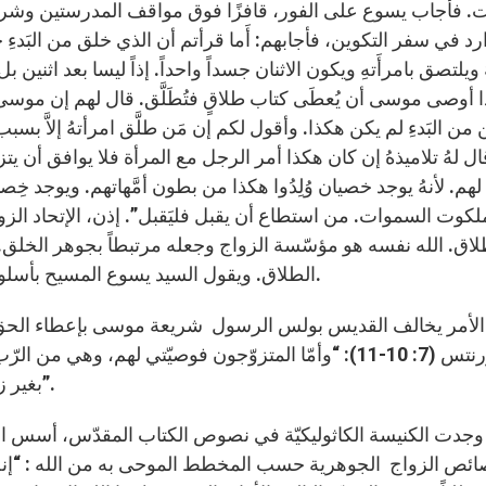
. فأجاب يسوع على الفور، قافزًا فوق مواقف المدرستين وشروحا
ارد في سفر التكوين، فأجابهم: أَما قرأتم أن الذي خلق من البَدءِ خ
 ويلتصق بامرأَتهِ ويكون الاثنان جسداً واحداً. إذاً ليسا بعد اثنين بل
ا أوصى موسى أن يُعطَى كتاب طلاقٍ فتُطَلَّق. قال لهم إن موسى 
من البَدءِ لم يكن هكذا. وأقول لكم إن مَن طلَّق امرأتهُ إلاَّ بسبب
ال لهُ تلاميذهُ إن كان هكذا أمر الرجل مع المرأة فلا يوافق أن يت
هم. لأنهُ يوجد خصيان وُلِدُوا هكذا من بطون أمَّهاتهم. ويوجد 
لكوت السموات. من استطاع أن يقبل فليَقبل”. إذن، الإتحاد ال
لاق. الله نفسه هو مؤسّسة الزواج وجعله مرتبطاً بجوهر الخل
الطلاق. ويقول السيد يسوع المسيح بأسلوب قاطع إنّ عدم انحلال الزواج هو إرادة الله المطلقة.
لأمر يخالف القديس بولس الرسول شريعة موسى بإعطاء الحقّ للر
أهل قورنتس (7: 10-11): “وأمّا المتزوّجون فوصيّتي لهم، وه
بغير زوج أو فلتُصالح زوجها، وعلى الزّوج أن لا يُطلّق امرأته”.
وجدت الكنيسة الكاثوليكيّة في نصوص الكتاب المقدّس، أسس ال
ئص الزواج الجوهرية حسب المخطط الموحى به من الله : “إنه هو