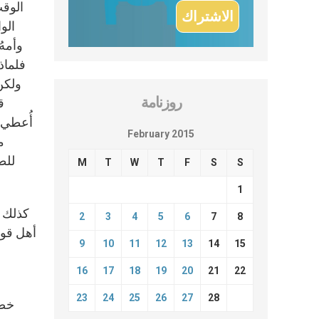
الوقت
الو
وأمهُ
فلماذ
ولكن 
روزنامة
ق
أُعطي ل
February 2015
م
للط
M
T
W
T
F
S
S
1
كذلك ا
2
3
4
5
6
7
8
9
10
11
12
13
14
15
16
17
18
19
20
21
22
23
24
25
26
27
28
خصا