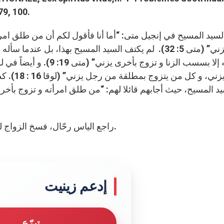
79, 100.
فأنه يزني” (متى 5: 32). لم يكتف السيد المسيح بهذا، بل
امرأته إلا بسسب الزنا و 
بأخرى يز
د المسيح، حيث أجابهم قائلا لهم: “من طلق امرأته و تزوج بأخر
راجع الياس رحّال، فسخ الزواج لصالح الإيمان …و الإنسان، بيروت 2001، ص. 268.
إدعم زينيت
تبرّع