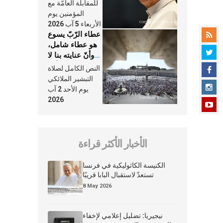
النَّفَس في حياة
للمقابلة العامّة مع
الكنيسة
المؤمنين يوم
الأربعاء 5 آب 2026
عطاء الرّبّ يسوع
هو عطاء شامل،
وأنّ عنايته بنا لا
تغيب عنّا أبدًا
النص الكامل لصلاة
التبشير الملائكي
يوم الأحد 2 آب
2026
الأخبار الأكثر قراءة
الكنيسة الكاثوليكية في فرنسا
تستعدّ لاستقبال البابا قريبًا
8 May 2026
نيجيريا: تضليل إعلامي لإخفاء