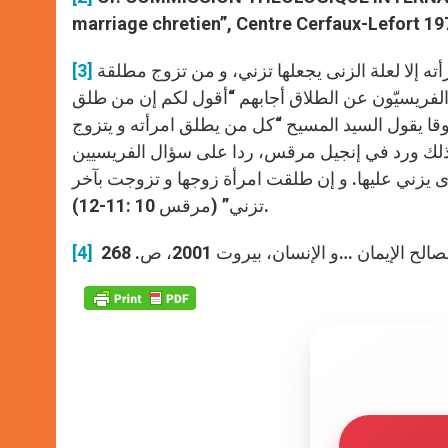
marriage chretien”, Centre Cerfaux-Lefort 19
يقول السيد المسيح في إنجيل متى: “أما أنا فأقول لكم أن من طلق امرأته إلا لعلة الزنى يجعلها تزني، و من تزوج مطلقة
[3]
 عندما سأله الفريسيّون عن الطلاق أجابهم “أقول لكم إن من طلق
تزوج بأخرى يزني” (متى 19: 9). و أيضاً في لوقا يقول السيد المسيح “كل من يطلق امرأته و يتزوج
ني، و كل من يتزوج بمطلقة من رجل يزني” (لوقا 16 : 18). كذلك ورد في إنجيل مرقس، ردا على سؤال الفريسيين
ى يزني عليها. و إن طلقت امرأة زوجها و تزوجت بآخر
تزني” (مرقس 10 :11-12).
[4]