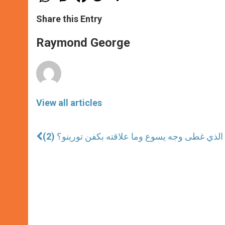
h
e
a
w
h
a
s
c
i
a
t
s
e
t
r
Share this Entry
s
e
b
t
e
A
n
o
e
p
g
o
r
Raymond George
p
e
k
r
View all articles
الذي غطى وجه يسوع وما علاقته بكفن تورينو؟ (2)