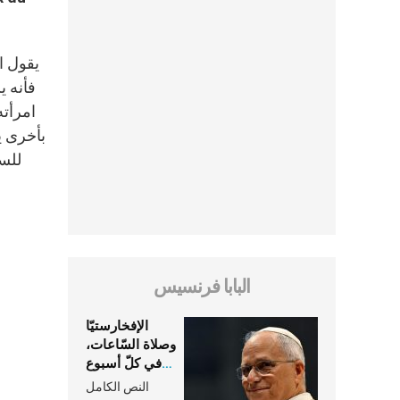
للسي
البابا فرنسيس
الإفخارستيّا
وصلاة السّاعات،
في كلّ أسبوع
وكلّ يوم، هما
النص الكامل