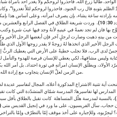
الواحد. طالباً زرع الله. فاحذروا لروحكم ولا يغدر أحد بامرأة شب
ٌ الظلم بثوبهِ قال رب الجنود. فاحذروا لروحكم لئلاَّ تغدروا”. وكان
عدد 30: 10). وردت شريعة الطلاق في الفصل الرابع والعشرين 
َّج بها فان لم تجد نعمةً في عينيهِ لأنهُ وجد فيها عيبَ شيءٍ وكتب
من بيتهِ ذهبت وصارت لرجلٍ آخر فإن أبغضها الرجل الأخير وكتب ل
 الرجل الأخير الذي اتخذها لهُ زوجةً لا يقدر زوجها الأول الذي طلَّ
سٌ لدى الرب. فلا تجلب خطيةً على الأرض التي يعطيك الربُّ إلهك
ابة وليس مشافهةً، لكي يعطي للإنسان فرصة للهدوء والتأمل لعلّه
ّد الأولاد، ويطلِّق الإنسان امرأتهِ في ثورة احتداد. بل أمر الله 
من الزمن لعلَّ الإنسان يتجاوب مع إرادة الله وتعامله معهُ ويتخلى عن الطلاق ويعيد السلام للأسرة.
حت آية تثنية الاشتراع المذكورة أعلاه، المجال لتفاسير عديدة
المدارس لها تفاسيرها: المدرسة شمّاي المتشدّدة التي كانت تق
، بالنسبة لمدرسة هلّل المتساهلة كانت تقبل بالطلاق بأقل سبب
ليجرّبوه، وللإجباره على أخذ موقف إمّا بالتطرّف وإمّا بالتر