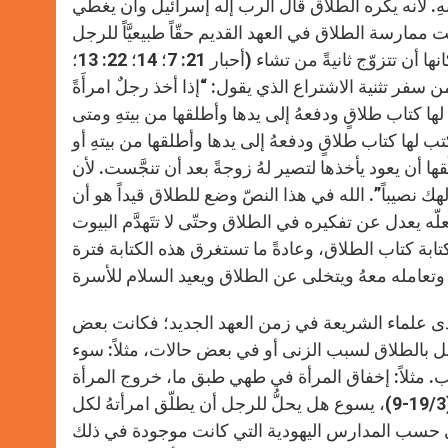
ابهِ. لأنه يكره الطلاق قال الرب إله إسرائيل وأن يغطي
ت ممارسة الطلاق في العهد القديم حقّاً طبيعيَّاً للرجل
يمارسه بإرادته ساعة يشاء، بإن يصرف امرأته، وعلى أساس هذا بإمكانها أن تتزوّج ثانيةً من تشاء (أحبار 21: 7؛ 14؛ 22: 13؛
من سفر تثنية الاشتراع الذي يقول: “إذا أخذ رجلٌ امرأَةً
 لها كتاب طلاقٍ ودفعهُ إلى يدها وأطلقها من بيتهِ ومتى
ها كتاب طلاقٍ ودفعهُ إلى يدها وأطلقها من بيتهِ أو
قها أن يعود يأخذها لتصير لهُ زوجةً بعد أن تنجَّست. لأن
 نصيباً”. الله في هذا النصّ وضع للطلاق قيداً هو أن
 يعدل عن تفكيره في الطلاق وحتّى لا تتَهدَّم البيوت
بكتابة كتاب الطلاق، وعادةً ما تستغرق هذه الكتابة فترة
 لدى علماء الشريعة في زمن العهد الجديد؛ فكانت بعض
بل بالطلاق لسبب الزنى أو في بعض حالات، مثلاً: سوء
. مثلاً: إخفاق المرأة في طهي طبق ما، خروج المرأة
من دون حجاب. سأل الفريسيون، على ما ورد في إنجيل القديس متى (19/3-9)، يسوع هل يحلُّ للرجل أن يطلّق امرأتهُ لكل
اخي حسب المدارس اليهودية التي كانت موجودة في ذلك