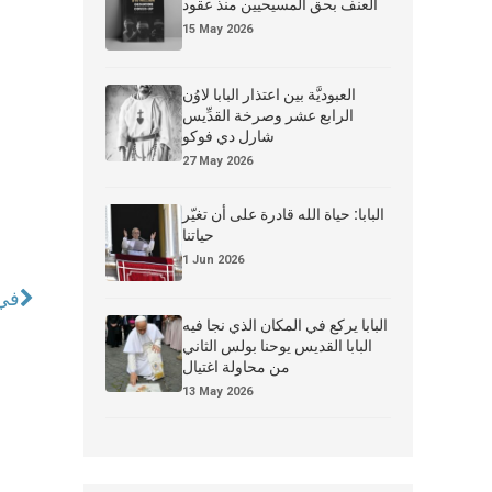
العنف بحق المسيحيين منذ عقود
15 May 2026
العبوديَّة بين اعتذار البابا لاوُن
الرابع عشر وصرخة القدِّيس
شارل دي فوكو
27 May 2026
البابا: حياة الله قادرة على أن تغيّر
حياتنا
1 Jun 2026
في 
البابا يركع في المكان الذي نجا فيه
البابا القديس يوحنا بولس الثاني
من محاولة اغتيال
13 May 2026