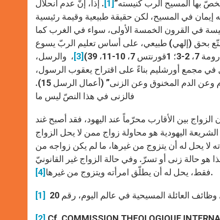
 ويخصّ بها المسيح الرب كنيسته”
[1]
. إذاً، إنّ عدم انحلال
ه إيمان في المسيح، لكن حقيقة طبيعية وقيمة رئيسية
الكنيسة في القرون الخمسة الأولى، سواء في الغرب كما
تمتّع بحق (إلهي) طبيعي، على أساس تعليم الربّ يسوع
[3]
، والرسل،
ل في مجمع أورشليم بناءً على اقتراح يعقوب الرسول،
وحرصاً على الوئام بين المسيحيين أن يمتنع هؤلاء “عمّا ذبح للأصنام وعن الدم المخنوق وعن الزنى” (أعمال الرسل 15).
فالزنى في هذا النصّ ليس ما
الزواج بين الأقارب محرّماً عند اليهود، فقد أصبح غند
الشريعة اليهودية هو محاولة زواج ممن لا يحل الزواج
ته لا يحل له أن يتزوج من غيرها، ما لم يكن زواجه من
ا هو حالة زنى أو تسرّ. وفي حالة الزواج غير القانونيّ
.
فقط، يحل له أن يطلّق امرأته ويتزوج من غيرها
[4]
[1]
[2]
Cf. COMMISSION THEOLOGIQUE INTERNATION