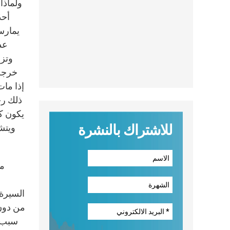
ولماذا 
أحد
وتزو
خرجت 
إذا مات
ذلك رج
يكون كت
للاشتراك بالنشرة
ويتشر
من
السيرة)
سبب؟ 