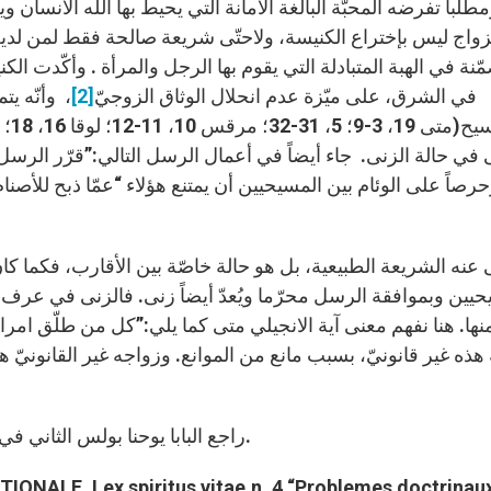
طلباً تفرضه المحبّة البالغة الأمانة التي يحيط بها الله الانسان
زواج ليس بإختراع الكنيسة، ولاحتّى شريعة صالحة فقط لمن لدي
ّنة في الهبة المتبادلة التي يقوم بها الرجل والمرأة . وأكّدت 
في الشرق، على ميّزة عدم انحلال الوثاق الزوجيّ
[2]
، وأنّه ي
-32؛ مرقس 10، 11-12؛ لوقا 16، 18؛ رومة 7، 2-3؛ 1قورنتس 7، 10-11، 39)
في حالة الزنى. جاء أيضاً في أعمال الرسل التالي:”قرّر الرس
 عنه الشريعة الطبيعية، بل هو حالة خاصّة بين الأقارب، فكما كان 
حيين وبموافقة الرسل محرّما ويُعدّ أيضاً زنى. فالزنى في عرف 
نها. هنا نفهم معنى آية الانجيلي متى كما يلي:”كل من طلّق امرا
هذه غير قانونيّ، بسبب مانع من الموانع. وزواجه غير القانونيّ هذ
راجع البابا يوحنا بولس الثاني في وظائف العائلة المسيحية في عالم اليوم، رقم 20.
ALE, Lex spiritus vitae,n. 4 “Problemes doctrinau