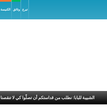
تبرع
وثائق
الكنيسة و
 السّلام
الشبيبة للبابا: نطلب من قداستكم أن تصلّوا كي