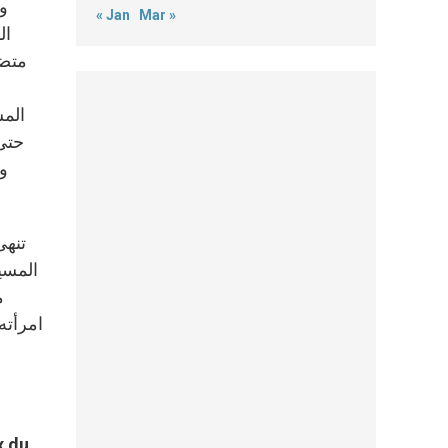
وم
« Jan
Mar »
ال
متضم
المسيح(متى 19، 3-9؛ 5، 31
حتى 
تنهى
المسي
م
امرأته 
x du