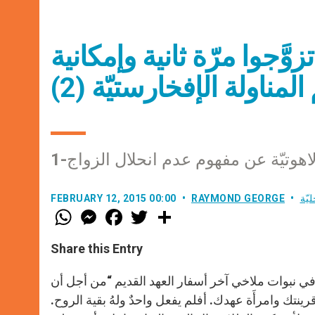
زوَّجوا مرّة ثانية وإمكانية
لمناولة الإفخارستيّة (2)
لاهوتيّة عن مفهوم عدم انحلال الزواج
يّة
RAYMOND GEORGE
FEBRUARY 12, 2015 00:00
W
M
F
T
S
h
e
a
w
h
a
s
c
i
a
t
s
e
t
r
Share this Entry
s
e
b
t
e
A
n
o
e
p
g
o
r
ور في نبوات ملاخي آخر أسفار العهد القديم “من أجل أن
p
e
k
نتك وامرأَة عهدك. أفلم يفعل واحدٌ ولهُ بقية الروح.
r