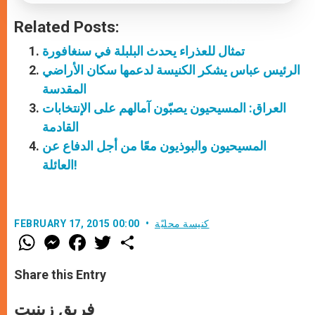
Related Posts:
تمثال للعذراء يحدث البلبلة في سنغافورة
الرئيس عباس يشكر الكنيسة لدعمها سكان الأراضي
المقدسة
العراق: المسيحيون يصبّون آمالهم على الإنتخابات
القادمة
المسيحيون والبوذيون معًا من أجل الدفاع عن
العائلة!
كنيسة محليّة
FEBRUARY 17, 2015 00:00
W
M
F
T
S
h
e
a
w
h
a
s
c
i
a
t
s
e
t
r
Share this Entry
s
e
b
t
e
A
n
o
e
p
g
o
r
فريق زينيت