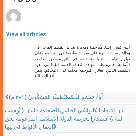
p
e
k
r
View all articles
ألين كنعان إيليا، مُترجمة ومديرة تحرير القسم العربي في
وكالة زينيت. حائزة على شهادة تعليمية في الترجمة وعلى
دبلوم دراسات عليا متخصّصة في الترجمة من الجامعة
اللّبنانية. حائزة على شهادة الثقافة الدينية العُليا من معهد
التثقيف الديني العالي. مُترجمة محلَّفة لدى المحاكم. تتقن
اللّغة الإيطاليّة
آَبَاءُ مَجْمَعِ القُسْطَنْطِينِيَّةِ المَسْكُونِيِّ (٣٨١ م)
بيان الإتحاد الكاثوليكي العالمي للصحافة - لبنان ( أوسيب
لبنان) استنكارا لجريمة الدولة الاسلامية المزعومة بحق
العمال الأقباط في ليبيا