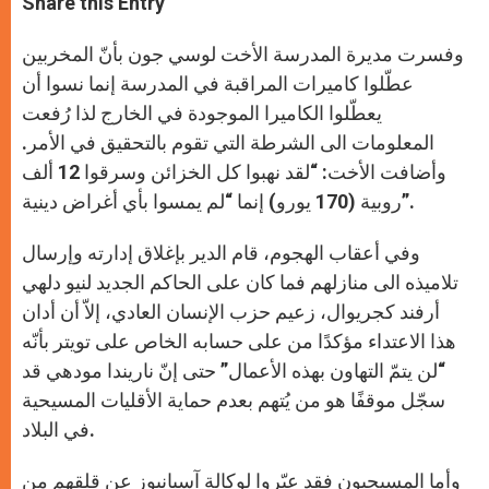
Share this Entry
s
e
b
t
e
A
n
o
e
p
g
o
r
وفسرت مديرة المدرسة الأخت لوسي جون بأنّ المخربين
p
e
k
r
عطّلوا كاميرات المراقبة في المدرسة إنما نسوا أن
يعطّلوا الكاميرا الموجودة في الخارج لذا رُفعت
المعلومات الى الشرطة التي تقوم بالتحقيق في الأمر.
وأضافت الأخت: “لقد نهبوا كل الخزائن وسرقوا 12 ألف
روبية (170 يورو) إنما “لم يمسوا بأي أغراض دينية”.
وفي أعقاب الهجوم، قام الدير بإغلاق إدارته وإرسال
تلاميذه الى منازلهم فما كان على الحاكم الجديد لنيو دلهي
أرفند كجريوال، زعيم حزب الإنسان العادي، إلاّ أن أدان
هذا الاعتداء مؤكدًا من على حسابه الخاص على تويتر بأنّه
“لن يتمّ التهاون بهذه الأعمال” حتى إنّ ناريندا مودهي قد
سجّل موقفًا هو من يُتهم بعدم حماية الأقليات المسيحية
في البلاد.
وأما المسيحيون فقد عبّروا لوكالة آسيانيوز عن قلقهم من