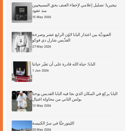
نيجيريا: تضليل إعلامي لإخفاء العنف بحق المسيحيين
منذ عقود
15 May 2026
العبوديَّة بين اعتذار البابا لاوُن الرابع عشر وصرخة
القدِّيس شارل دي فوكو
27 May 2026
البابا: حياة الله قادرة على أن تغيّر حياتنا
1 Jun 2026
البابا يركع في المكان الذي نجا فيه البابا القديس يوحنا
بولس الثاني من محاولة اغتيال
13 May 2026
الليتورجيَّا في سرّ الكنيسة
20 May 2026