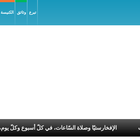
تبرع
وثائق
الكنيسة و
الانقسامات
الإفخارستيّا وصلاة السّاعات، في كلّ أسبوع 