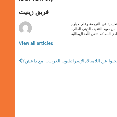
s
e
b
t
e
A
n
o
e
p
g
o
r
فريق زينيت
p
e
k
r
تعليمية في الترجمة وعلى دبلوم
ا من معهد التثقيف الديني العالي.
دى المحاكم. تتقن اللّغة الإيطاليّة
View all articles
خلوا عن اللامبالاة
الإسرائيليون العرب... مع داعش؟