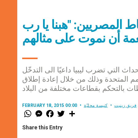
ط المصريين: "هبنا يا رب
داث التي تضرب ليبيا داعيًا الى التدخّل
 المتحدة وذلك من خلال إعادة إطلاق
فريق زينيت
كنيسة محليّة
FEBRUARY 18, 2015 00:00
W
M
F
T
S
h
e
a
w
h
a
s
c
i
a
t
s
e
t
r
Share this Entry
s
e
b
t
e
A
n
o
e