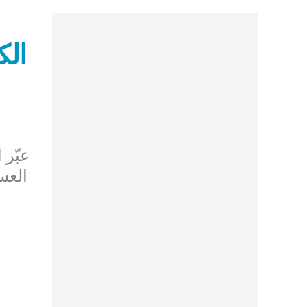
الك
عبّر 
العس