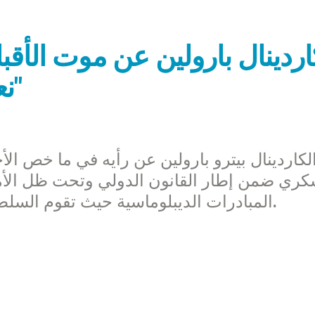
اردينال بارولين عن موت الأقبا
نعمة أن نموت على مثالهم"
الكاردينال بيترو بارولين عن رأيه في ما خص الأح
كري ضمن إطار القانون الدولي وتحت ظل الأمم
المبادرات الديبلوماسية حيث تقوم السلطات بالتحكم بقطاعات مختلفة من البلاد.