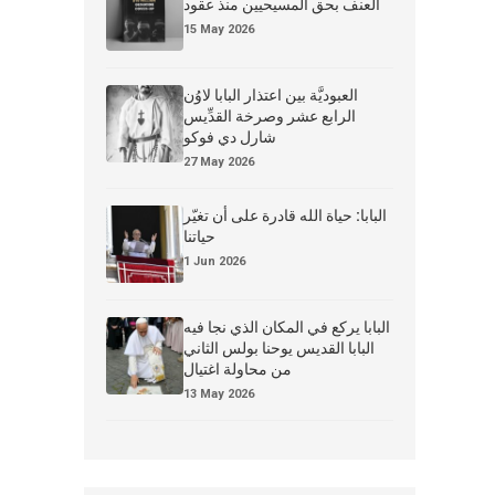
العنف بحق المسيحيين منذ عقود
15 May 2026
العبوديَّة بين اعتذار البابا لاوُن
الرابع عشر وصرخة القدِّيس
شارل دي فوكو
27 May 2026
البابا: حياة الله قادرة على أن تغيّر
حياتنا
1 Jun 2026
البابا يركع في المكان الذي نجا فيه
البابا القديس يوحنا بولس الثاني
من محاولة اغتيال
13 May 2026