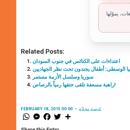
ت، يموّلها
Related Posts:
اعتداءات على الكنائس في جنوب السودان
يا الوسطى: أطفال يجندون تحت نظر الجهاديين
سوريا وسلسل الأزمة مستمر
راهبة مسعفة تلقى حتفها رمياً بالرصاص!
كنيسة محليّة
FEBRUARY 18, 2015 00:00
W
M
F
T
S
h
e
a
w
h
a
s
c
i
a
t
s
e
t
r
Share this Entry