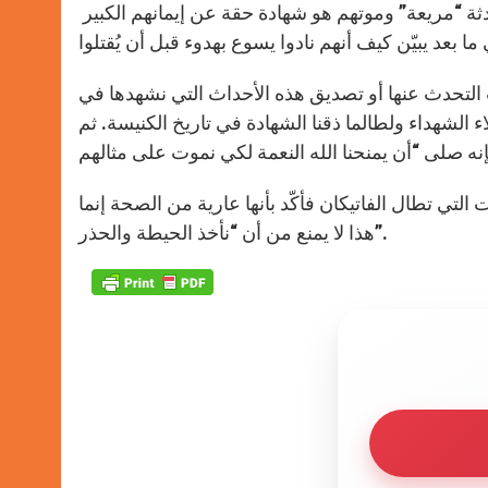
p
g
o
r
وأما في ما خص حادثة ذبح المسيحيين الأقباط المصريين فقال بإنّ الحادثة “مريعة” وموتهم هو شهادة حقة عن إيمانهم الكبير
p
e
k
r
التحدث عنها أو تصديق هذه الأحداث التي نشهدها في
اء الشهداء ولطالما ذقنا الشهادة في تاريخ الكنيسة. ثم
التي تطال الفاتيكان فأكّد بأنها عارية من الصحة إنما
هذا لا يمنع من أن “نأخذ الحيطة والحذر”.