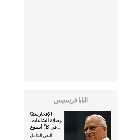
البابا فرنسيس
الإفخارستيّا
وصلاة السّاعات،
في كلّ أسبوع
وكلّ يوم، هما
النص الكامل