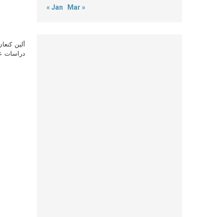
« Jan
Mar »
ألين كنعا
دراسات علي