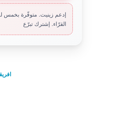
إدعم زينيت. متوفّرة بخمس لغا
القرّاء. إشترك تبرّع
افريق