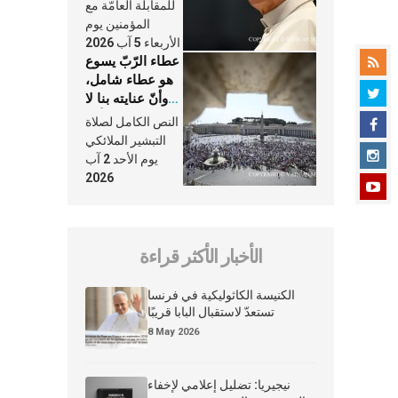
النَّفَس في حياة
للمقابلة العامّة مع
الكنيسة
المؤمنين يوم
الأربعاء 5 آب 2026
عطاء الرّبّ يسوع
هو عطاء شامل،
وأنّ عنايته بنا لا
تغيب عنّا أبدًا
النص الكامل لصلاة
التبشير الملائكي
يوم الأحد 2 آب
2026
الأخبار الأكثر قراءة
الكنيسة الكاثوليكية في فرنسا
تستعدّ لاستقبال البابا قريبًا
8 May 2026
نيجيريا: تضليل إعلامي لإخفاء