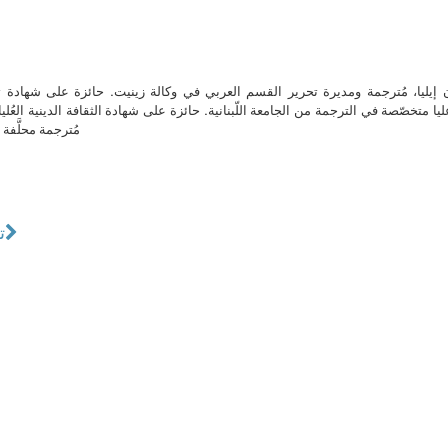
ن إيليا، مُترجمة ومديرة تحرير القسم العربي في وكالة زينيت. حائزة على شهادة 
ا متخصّصة في الترجمة من الجامعة اللّبنانية. حائزة على شهادة الثقافة الدينية العُلي
مُترجمة محلَّفة ل
ت