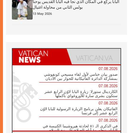
البابا يركع في المكان الذي نجا فيه البابا القديس يوحنا
بولس الثاني من محاولة اغتيال
13 May 2026
07.08.2026
صدور بيان ختامي لأول لقاء مسيحي كونفوشي
بمشاركة الدائرة الفاتيكانية للحوار بين الأديان
07.08.2026
الكاردينال ستورلا: زيارة البابا لاوُن الرابع عشر
ستكون بشرى سارة للأوروغواي بأكملها
07.08.2026
الفاتيكان يعلن برنامج الزيارة الرسولية للبابا لاوُن
الرابع عشر إلى فرنسا
07.08.2026
في الذكرى الـ ٨١ لحادثة هيروشيما الكنيسة في
اليابان تنظم ١٠ أيام للصلاة على نية السلام