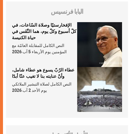
البابا فرنسيس
الإفخارستيّا وصلاة السّاعات، في
كلّ أسبوع وكلّ يوم، هما النَّفَس في
حياة الكنيسة
النص الكامل للمقابلة العامّة مع
المؤمنين يوم الأربعاء 5 آب 2026
عطاء الرّبّ يسوع هو عطاء شامل،
وأنّ عنايته بنا لا تغيب عنّا أبدًا
النص الكامل لصلاة التبشير الملائكي
يوم الأحد 2 آب 2026