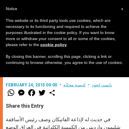
AR
Notice
x
This website or its third party tools use cookies, which are
necessary to its functioning and required to achieve the
purposes illustrated in the cookie policy. If you want to know
"نضال العالم" بوجه المجزرة الضارية
more or withdraw your consent to all or some of the cookies,
please refer to the
cookie policy
.
By closing this banner, scrolling this page, clicking a link or
حديث لرئيس الأساقفة وارديني عن الوضع
continuing to browse otherwise, you agree to the use of cookies.
في الشرق الأوسط
نانسي لحود
كنيسة محليّة
FEBRUARY 24, 2015 00:00
W
M
F
T
S
h
e
a
w
h
a
s
c
i
a
t
s
e
t
r
Share this Entry
s
e
b
t
e
A
n
o
e
p
g
o
r
في حديث له لإذاعة الفاتيكان وصف رئيس الأساقفة
p
e
k
r
شليمون وارديني من الكنيسة الكلدانية في العراق الوضع