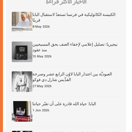
الأخبار الأكثر قراءة
الكنيسة الكاثوليكية في فرنسا تستعدّ لاستقبال البابا
قريبًا
8 May 2026
نيجيريا: تضليل إعلامي لإخفاء العنف بحق المسيحيين
منذ عقود
15 May 2026
العبوديَّة بين اعتذار البابا لاوُن الرابع عشر وصرخة
القدِّيس شارل دي فوكو
27 May 2026
البابا: حياة الله قادرة على أن تغيّر حياتنا
1 Jun 2026