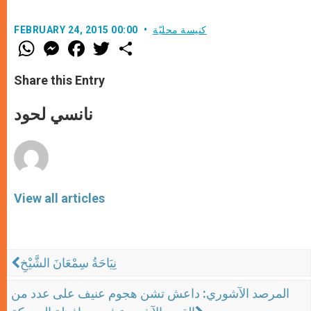
كنيسة محليّة
FEBRUARY 24, 2015 00:00
W
M
F
T
S
h
e
a
w
h
a
s
c
i
a
t
s
e
t
r
Share this Entry
s
e
b
t
e
A
n
o
e
p
g
o
r
نانسي لحود
p
e
k
r
View all articles
نِيَاحَةُ سِمْعَانَ الشَّيْخِ
المرصد الآشوري: داعش تشن هجوم عنيف على عدد من