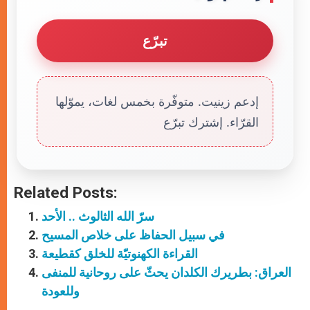
تبرّع
إدعم زينيت. متوفّرة بخمس لغات، يموّلها
القرّاء. إشترك تبرّع
Related Posts:
سرّ الله الثالوث .. الأحد
في سبيل الحفاظ على خلاص المسيح
القراءة الكهنوتيّة للخلق كقطيعة
العراق: بطريرك الكلدان يحثّ على روحانية للمنفى
وللعودة