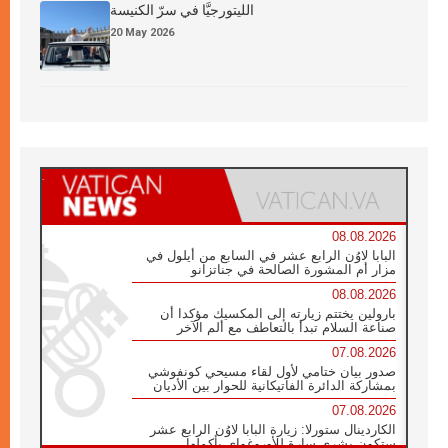
الليتورجيَّا في سرّ الكنيسة
20 May 2026
08.08.2026
البابا لاوُن الرابع عشر في السابع من أيلول في
مزار أم المشورة الصالحة في جناتزانو
08.08.2026
بارولين يختتم زيارته إلى المكسيك مؤكدا أن
صناعة السلام تبدأ بالتعاطف مع ألم الآخر
07.08.2026
صدور بيان ختامي لأول لقاء مسيحي كونفوشي
بمشاركة الدائرة الفاتيكانية للحوار بين الأديان
07.08.2026
الكاردينال ستورلا: زيارة البابا لاوُن الرابع عشر
ستكون بشرى سارة للأوروغواي بأكملها