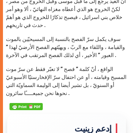
أنّ العيد يرجع إلى ما قبل موسى وقبل الخروج من مصر ،
لكنّ الخروج هو الذي أعطاه مغزاه النهائيّ ، ألا وهو أمر
خلاص بني اسرائيل ، فيصبح تذكارًا للخروج الذي هو أهمّ
حدث في تاريخهم .
سوف يكمل سرّ الفصح بالنسبة إلى المسيحيّين بالموت
والقيامة ، واللقاء مع الربّ ، ويهيّئهم الفصح الأرضيّ لهذا ”
العبور ” الأخير ، أي لذلك الفصح المرتقب في الآخرة .
الواقع ، أنّ كلمة ” فصح ” لا تعبّر فقط عن سرّ موت
المسيح وقيامته ، أو عن احتفال سرّ الإفخارستيّا الأسبوعيّ
أو السنويّ ، بل تشير أيضا إلى الوليمة السماويّة التي
نحوها نحن جميعـــــًا سائرون .
إدعم زينيت