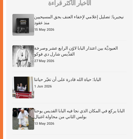
الأخبار الأكثر قراءة
نيجيريا: تضليل إعلامي لإخفاء العنف بحق المسيحيين
منذ عقود
15 May 2026
العبوديَّة بين اعتذار البابا لاوُن الرابع عشر وصرخة
القدِّيس شارل دي فوكو
27 May 2026
البابا: حياة الله قادرة على أن تغيّر حياتنا
1 Jun 2026
البابا يركع في المكان الذي نجا فيه البابا القديس يوحنا
بولس الثاني من محاولة اغتيال
13 May 2026