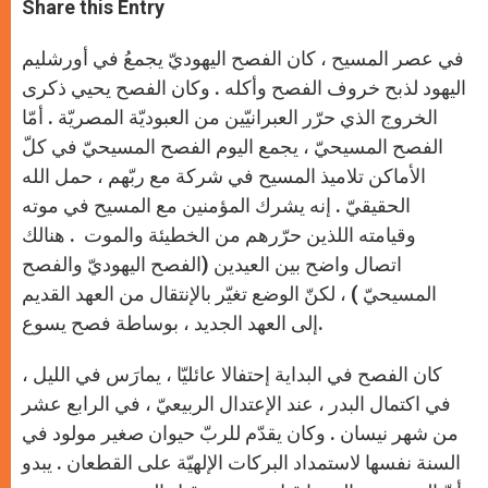
t
s
e
t
r
Share this Entry
s
e
b
t
e
A
n
o
e
p
g
o
r
في عصر المسيح ، كان الفصح اليهوديّ يجمعُ في أورشليم
p
e
k
r
اليهود لذبح خروف الفصح وأكله . وكان الفصح يحيي ذكرى
الخروج الذي حرّر العبرانيّين من العبوديّة المصريّة . أمّا
الفصح المسيحيّ ، يجمع اليوم الفصح المسيحيّ في كلّ
الأماكن تلاميذ المسيح في شركة مع ربّهم ، حمل الله
الحقيقيّ . إنه يشرك المؤمنين مع المسيح في موته
وقيامته اللذين حرّرهم من الخطيئة والموت . هنالك
اتصال واضح بين العيدين (الفصح اليهوديّ والفصح
المسيحيّ ) ، لكنّ الوضع تغيّر بالإنتقال من العهد القديم
إلى العهد الجديد ، بوساطة فصح يسوع.
كان الفصح في البداية إحتفالا عائليّا ، يمارَس في الليل ،
في اكتمال البدر ، عند الإعتدال الربيعيّ ، في الرابع عشر
من شهر نيسان . وكان يقدّم للربّ حيوان صغير مولود في
السنة نفسها لاستمداد البركات الإلهيّة على القطعان . يبدو