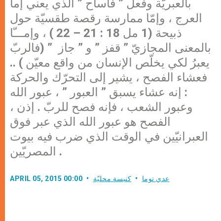
بالعبريّة وفعل ” فاساح ” الذي يعني إما
العرج ، وإمّا ممارسة رقصة طقسيّة حول
ذبيحة (1 مل 18 : 21 – 22 ) ، وإمـــّا
بالمعنى المجازيّ ” قفز ” و ” جاز ” (فالربّ
يعبرُ لكي يخلّص الإنسان من واقع معيّن ) ..
فعشاء الفصح ، يشير إلى التحرّك والحركة
: إنه عشاء يسبق ” العبور ” ، عبور الله
وعبور الشعب ، فإنه فصح للربّ . إذن ،
الفصح هو عبور الله الذي عبر فوق
العبرانيّين في الوقت الذي ضرب فيه بيوت
المصريّين .
عدي توما
كنيسة محليّة
APRIL 05, 2015 00:00