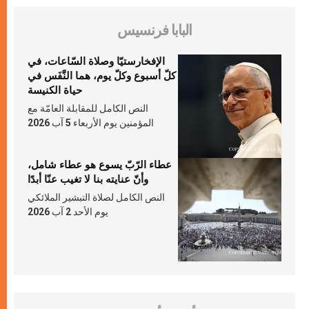
البابا فرنسيس
الإفخارستيّا وصلاة السّاعات، في
كلّ أسبوع وكلّ يوم، هما النَّفَس في
حياة الكنيسة
النص الكامل للمقابلة العامّة مع
المؤمنين يوم الأربعاء 5 آب 2026
عطاء الرّبّ يسوع هو عطاء شامل،
وأنّ عنايته بنا لا تغيب عنّا أبدًا
النص الكامل لصلاة التبشير الملائكي
يوم الأحد 2 آب 2026