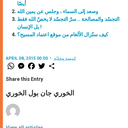
أيضًا
وصعد إلى السماء ، وجلس عن يمين الله
التجسّد والمصالحة .. سرّ التجسّد لا يخصّ الله فقط
بل الإنسان !
كيف ستُزال الألغام من موقع اعتماد المسيح؟
كنيسة محليّة
APRIL 08, 2015 00:00
W
M
F
T
S
h
e
a
w
h
a
s
c
i
a
t
s
e
t
r
Share this Entry
s
e
b
t
e
A
n
o
e
p
g
o
r
الخوري جان بول الخوري
p
e
k
r
View all articles