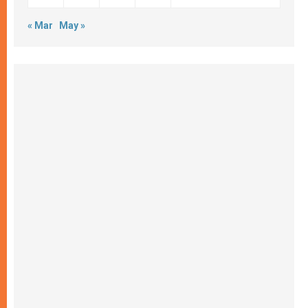
« Mar
May »