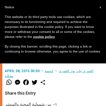
AR
Notice
x
This website or its third party tools use cookies, which are
necessary to its functioning and required to achieve the
purposes illustrated in the cookie policy. If you want to know
تعرّف على 4 نقاط روحية تجعل منك
more or withdraw your consent to all or some of the cookies,
please refer to the
cookie policy
.
مبشرا حقيقيا بيسوع القائم من الموت
By closing this banner, scrolling this page, clicking a link or
continuing to browse otherwise, you agree to the use of cookies.
الإيمان بإله القيامة
الخوري جان بول الخوري
كنيسة
APRIL 08, 2015 00:00
محليّة
W
M
F
T
S
h
e
a
w
h
a
s
c
i
a
t
s
e
t
r
Share this Entry
s
e
b
t
e
A
n
o
e
p
g
o
r
١- بين شمولية المحبة والمبشر