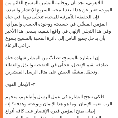
اللاهوتي، نجد بأن روحانية التبشير بالمسيح القائم من
الموت، تعبر عن هذا البعد للمحبة السريع الإنتشار والتمدد،
فإن الحقيقة اللآمرئية للمحبة، تتجلّى دوما في حياة
المؤمن المبشّر، في جسديته ووجوده الحسي والمرأي،
وفي هذا التجلي الإلهي في واقع التلميذ، يسعى هذا الأخير
بأن يدخل جميع الناس إلى دائرة المحبة بالمسيح يسوع
راعي الرعاة.
إن البشارة بالمسيح، تطلبّ من المبشر شهادة حياة
صادقة لقيم الإنجيل، تتجلّى في التضحية والبذل والعطاء
وتحمّل مشقّة العيش على مثال الرسل المبشرين.
٣- اﻹيمان القوي
فلكي تنجح البشارة في عمل الرسل وأتباعهم، منحهم
الرب نعمة اﻹيمان. وما هو هذا الإيمان ونوعيته وهدفه؟ إنه
إيمان يمنح المؤمن قدرة الإنتصار على كافة أنواع
الشياطين والمرض والموت، هدفه الفرح بالقائم من