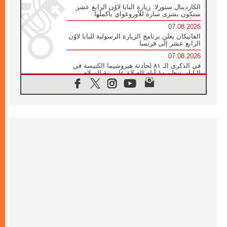
الكاردينال ستورلا: زيارة البابا لاوُن الرابع عشر
ستكون بشرى سارة للأوروغواي بأكملها
07.08.2026
الفاتيكان يعلن برنامج الزيارة الرسولية للبابا لاوُن
الرابع عشر إلى فرنسا
07.08.2026
في الذكرى الـ ٨١ لحادثة هيروشيما الكنيسة في
اليابان تنظم ١٠ أيام للصلاة على نية السلام
07.08.2026
الكنيسة في الأوروغواي: زيارة البابا ستعزز
الإيمان والرجاء
06.08.2026
الاجتماع الشهري للمطارنة الموارنة
06.08.2026
الكاردينال روسي: زيارة البابا لاوُن إلى الأرجنتين
هي تكريم للبابا فرنسيس
06.08.2026
زيارة البابا إلى البيرو ستكون زمن نعمة ومصالحة
ورجاء
06.08.2026
الكاردينال بارولين في المكسيك: علينا أن نكون
حاضرين إلى جانب المهمشين والمهاجرين
والأجانب