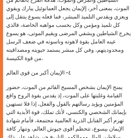
الموت. بمعنى آخر، إﻹيمان يجعل العمانوئيل يبارك ويقوي
ويعزي ويقدس التلميذ المبشر، فما فعله يسوع ينتقل إلى
كل تلميذ ومؤمن وكل بحسب مواهبه الخاصة، فالذي
يخرج الشياطين ويشفي المرضى ويقيم الموتى، هو يسوع
عينه العامل بقوة لاهوته وناسوته في ضعف الرسل
ومحدوديتهم، وفي كل مبشر يستمد حيويته ومصداقيته
من قوة الكنيسة.
٤- الإيمان أكبر من قوى العالم
يمنح الإيمان بشخص المسيح القائم من الموت، حضور
القيامة وغلبتها على الموت، إذ يقدس بقوة الروح واقع
المؤمنين ويؤيد رسالتهم بالقول والفعل. إذا فلا تستهين
بإيمانك الشخصي والكنسي، ﻷنك تملك، قوة الأبدية التي
تهزم أكبر القنابل الذرية العالمية مجتمعة. فأمام شهادة
الإيمان بيسوع، تتحطم أقوى جيوش العالم، وتنهار كافة
سلاطين المال وممالكهم، التاريخ خير شاهد على ذلك.