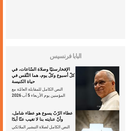
البابا فرنسيس
الإفخارستيّا وصلاة السّاعات، في
كلّ أسبوع وكلّ يوم، هما النَّفَس في
حياة الكنيسة
النص الكامل للمقابلة العامّة مع
المؤمنين يوم الأربعاء 5 آب 2026
عطاء الرّبّ يسوع هو عطاء شامل،
وأنّ عنايته بنا لا تغيب عنّا أبدًا
النص الكامل لصلاة التبشير الملائكي