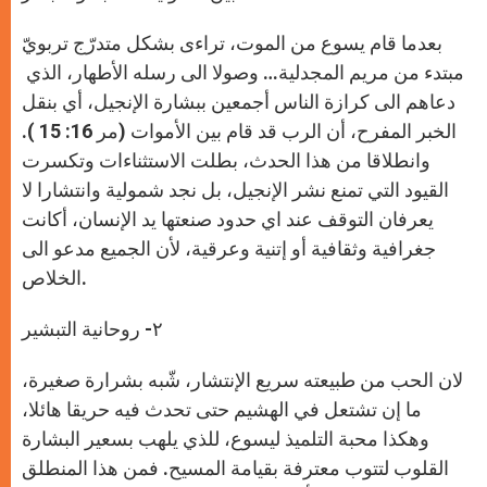
p
e
k
r
بعدما قام يسوع من الموت، تراءى بشكل متدرّج تربويّ
مبتدء من مريم المجدلية… وصولا الى رسله الأطهار، الذي
دعاهم الى كرازة الناس أجمعين ببشارة الإنجيل، أي بنقل
الخبر المفرح، أن الرب قد قام بين الأموات (مر 16: 15 ).
وانطلاقا من هذا الحدث، بطلت الاستثناءات وتكسرت
القيود التي تمنع نشر اﻹنجيل، بل نجد شمولية وانتشارا لا
يعرفان التوقف عند اي حدود صنعتها يد الإنسان، أكانت
جغرافية وثقافية أو إتنية وعرقية، لأن الجميع مدعو الى
الخلاص.
٢- روحانية التبشير
لان الحب من طبيعته سريع الإنتشار، شّبه بشرارة صغيرة،
ما إن تشتعل في الهشيم حتى تحدث فيه حريقا هائلا،
وهكذا محبة التلميذ ليسوع، للذي يلهب بسعير البشارة
القلوب لتتوب معترفة بقيامة المسيح. فمن هذا المنطلق