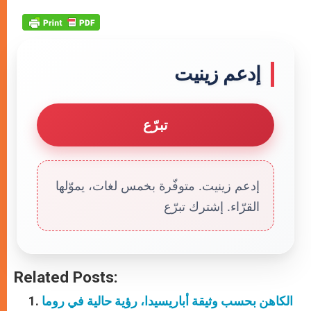
إدعم زينيت
تبرّع
إدعم زينيت. متوفّرة بخمس لغات، يموّلها
القرّاء. إشترك تبرّع
Related Posts:
الكاهن بحسب وثيقة أباريسيدا، رؤية حالية في روما