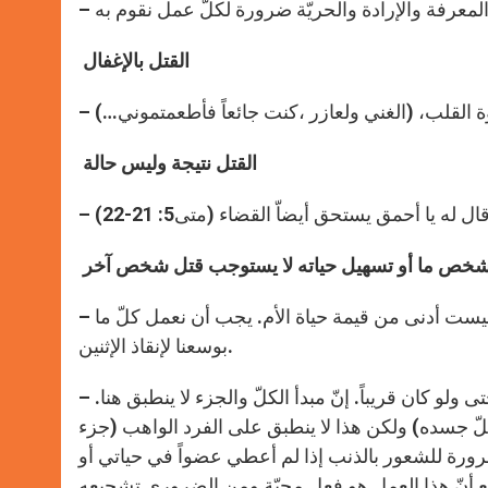
القتل بالإغفال
القتل نتيجة وليس حالة
يا أحمق يستحق أيضاّ القضاء (متى5: 21-22)
 شخص ما أو تسهيل حياته لا يستوجب قتل شخص آخر
– الإجهاض : حالة ولد مريض يشكّل خطراً على الأمّ : قيمة حياة الولد ليست أدنى من قيمة حياة الأم. يجب أن نعمل كلّ ما
بوسعنا لإنقاذ الإثنين.
– وهب الأعضاء : عدم تعرّض الواهب للخطر من أجل إنقاذ شخص حتى ولو كان قريباً. إنّ مبدأ الكلّ والجزء لا ينطبق هنا.
كلّ جسده) ولكن هذا لا ينطبق على الفرد الواهب (جزء
ضرورة للشعور بالذنب إذا لم أعطي عضواً في حياتي أو