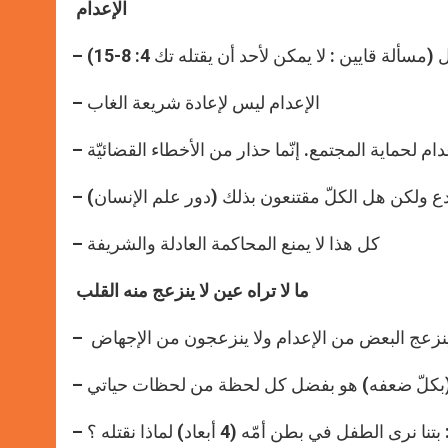
الإعدام
لة قايين : لا يمكن لأحد أن يقتله تك 4: 8-15)
– الإعدام ليس لإعادة شريعة الغاب
عدام لحماية المجتمع. إنّما حذار من الأخطاء القضائيّة
الردع ولكن هل الكلّ مقتنعون بذلك (دور علم الإنسان)
– كل هذا لا يمنع المحاكمة العادلة والشريفة
ما لا تراه عين لا ينزعج منه القلب
 ينزعج البعض من الإعدام ولا ينزعجون من الإجهاض
وم (بكلّ ضعفه) هو بفضل كل لحظة من لحظات حياتي
لطفل في بطن أمّه (4 أبعاد) لماذا نقتله ؟