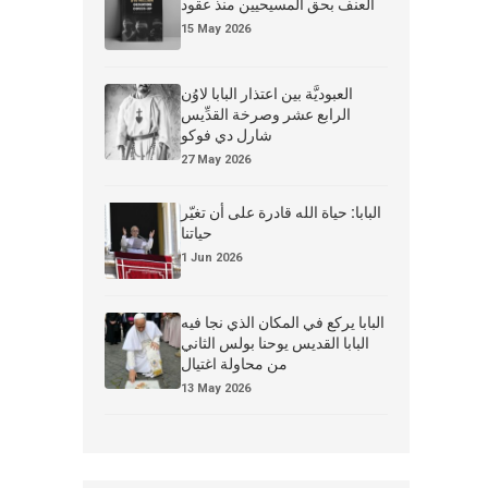
العنف بحق المسيحيين منذ عقود
15 May 2026
العبوديَّة بين اعتذار البابا لاوُن
الرابع عشر وصرخة القدِّيس
شارل دي فوكو
27 May 2026
البابا: حياة الله قادرة على أن تغيّر
حياتنا
1 Jun 2026
البابا يركع في المكان الذي نجا فيه
البابا القديس يوحنا بولس الثاني
من محاولة اغتيال
13 May 2026