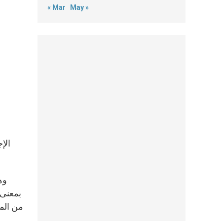
« Mar
May »
بمعنى 
من المج