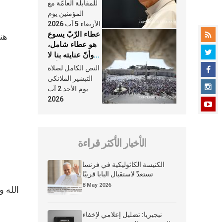
النَّفَس في حياة
للمقابلة العامّة مع
الكنيسة
المؤمنين يوم
الأربعاء 5 آب 2026
عطاء الرّبّ يسوع
هو عطاء شامل،
وأنّ عنايته بنا لا
تغيب عنّا أبدًا
النص الكامل لصلاة
التبشير الملائكي
يوم الأحد 2 آب
2026
الأخبار الأكثر قراءة
الكنيسة الكاثوليكية في فرنسا
تستعدّ لاستقبال البابا قريبًا
8 May 2026
نيجيريا: تضليل إعلامي لإخفاء