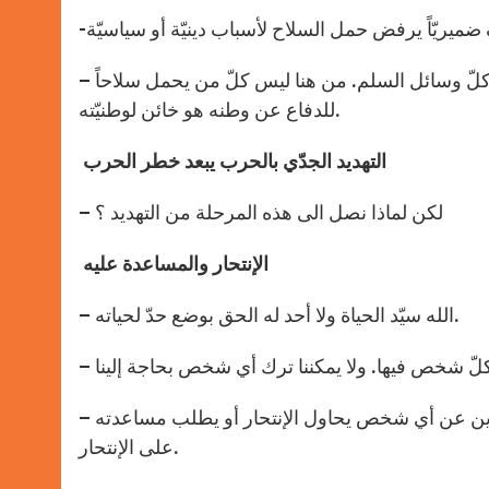
– هناك أحياناً ضرورة الدفاع عن الوطن بشتّى الوسائل إذا استُنفدت كلّ وسائل السلم. من هنا ليس كلّ من يحمل سلاحاً
للدفاع عن وطنه هو خائن لوطنيّته.
التهديد الجدّي بالحرب يبعد خطر الحرب
– لكن لماذا نصل الى هذه المرحلة من التهديد ؟
الإنتحار والمساعدة عليه
– الله سيّد الحياة ولا أحد له الحق بوضع حدّ لحياته.
– الله وحده يعرف خفايا القلوب (1يو 3: 20) ويطلب منّا أن لا نكون بعيدين عن أي شخص يحاول الإنتحار أو يطلب مساعدته
على الإنتحار.