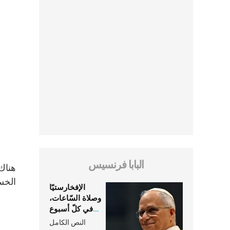
البابا فرنسيس
الخسا
الإفخارستيّا
وصلاة السّاعات،
في كلّ أسبوع
وكلّ يوم، هما
النص الكامل