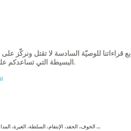
بع قراءاتنا للوصيّة السادسة لا تقتل ونركّز على
البسيطة التي تساعدكم على تصويب بعض الأجوبة على تساؤلاتكم.
ال
– الخوف، الحقد، الإنتقام، السلطة، الغيرة، المدافعة عن النفس، مصالح، حماية الذات من اللامألوف …