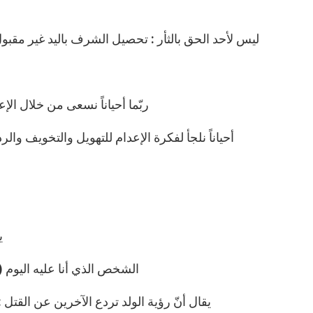
– ليس لأحد الحق بالثأر : تحصيل الشرف باليد غير مقبول (مسأ
– ربّما أحياناً نسعى من خلال الإ
– أحياناً نلجأ لفكرة الإعدام للتهويل والتخويف و
–
– الشخص الذي أنا عليه الي
– يقال أنّ رؤية الولد تردع الآخرين عن القتل : بتنا نرى ا