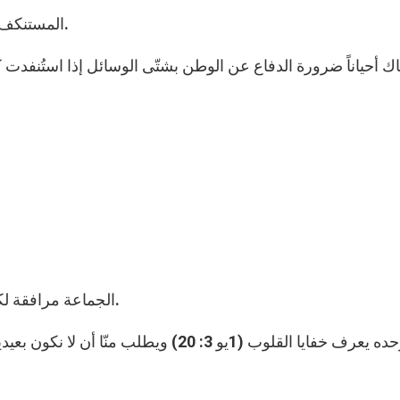
-المستنكف ضميريّاً يرفض حمل السلاح لأسباب دينيّة أو سياسيّة.
– الجماعة مرافقة لكلّ شخص فيها. ولا يمكننا ترك أي شخص بحاجة إلينا.