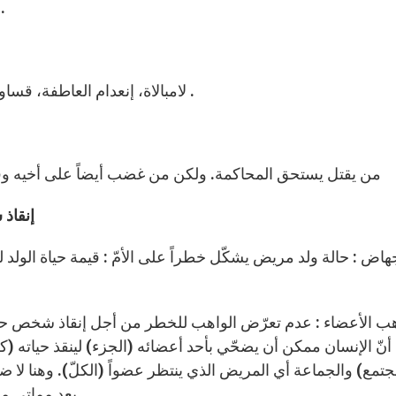
– المعرفة والإرادة والحريّة ضرورة لكلّ عمل نقوم به.
– لامبالاة، إنعدام العاطفة، قساوة القلب، (الغني ولعازر ،كنت جائعاً فأطعمتموني…) .
– من يقتل يستحق المحاكمة. ولكن من غضب أيضاً على أخيه وقال له 
إنقاذ
أنّ الإنسان ممكن أن يضحّي بأحد أعضائه (الجزء) لينقذ حياته (
تمع) والجماعة أي المريض الذي ينتظر عضواً (الكلّ). وهنا لا 
بعد مماتي مع أنّ هذا العمل هو فعل محبّة ومن الضروري تشجيعه.