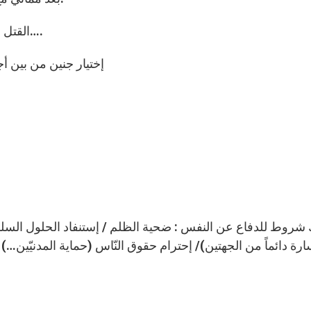
– القتل الرحيم : لا أقتل لأرتاح من همّ المريض والمستشفى….
– إختيار جنين من بين أ
رة دائماً من الجهتين)/ إحترام حقوق النّاس (حماية المدنيّين…