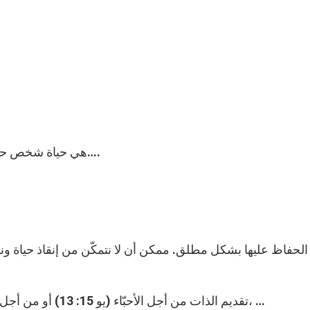
– هي حياة شخص حرّ، محبّ، ذكي، على صورة اللّه، مشارك في الخلق….
– تقديم الذات من أجل الأحبّاء (يو 15: 13) أو من أجل الحفاظ على الحريّة أو الوطن أو الإيمان أو الشرف، …