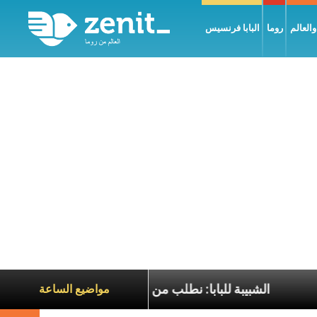
العالم
روما
البابا فرنسيس
جيل السّلام
الشبيبة للبابا: نطلب من قداستكم أن تصلّوا
مواضيع الساعة