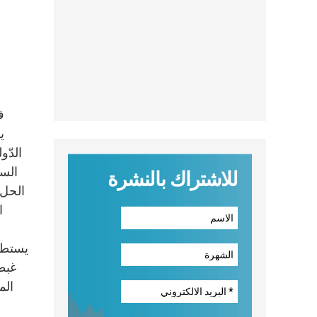
ف
ي
الدّو
السي
للاشتراك بالنشرة
الحل 
ا
يستطيع
غبطت
الم