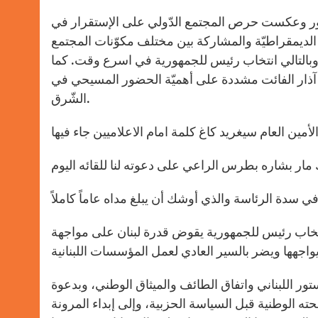
شاور وعكست حرص المجتمع الدّولي على الإستقرار في
الديمقراطيّة والمشاركة بين مختلف مكوّنات المجتمع
بالتالي انتخاب رئيس للجمهورية في اسرع وقت. كما
طرّقت الى بيان رئيس مجلس الامن الاخير بشأن لبنان الصادر في 19 آذار الفائت مشددة على أهميّة الحضور المسيحي في
الشّرق.
تخاب رئيس للجمهورية يقوض قدرة لبنان على مواجهة
دستور اللبناني واتفاق الطائف والميثاق الوطني، وبدعوة
 الوطنية قبل السياسة الحزبية، وإلى إبداء المرونة