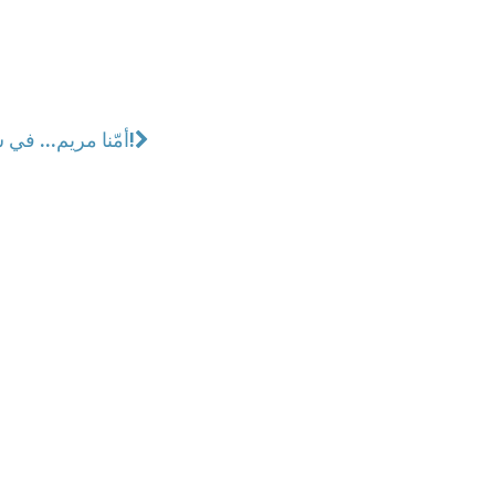
أمّنا مريم... في سلسلة!