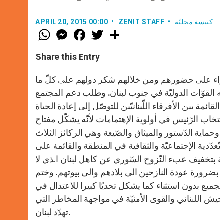
كنيسة محليّة
ZENIT STAFF
APRIL 20, 2015 00:00
W
M
F
T
S
h
e
a
w
h
a
s
c
i
a
t
s
e
t
r
Share this Entry
s
e
b
t
e
A
n
o
e
p
g
o
r
ّفراء على حضورهم ومن خلالهم شكر دولهم على كلّ ما
p
e
k
 القوّات الدوليّة في جنوب لبنان. وطلب دعم المجتمع
r
ة بين الأفرقاء اللّبنانيّين للتوصّل إلى إعادة الحياة
اب الرّئيس في أولوية الإهتمامات لأنّه يشكّل مفتاح
اية الدّستور والميثاق والصّيغة وهي الركائز الثلاث
عدّدية الإجتماعيّة والثقافية في المنطقة والقائمة على
بتخفيف عبء النّزوح السّوري عن كاهل لبنان الذي لا
 بضرورة عودة النازحين الى بلادهم والى بيوتهم. وختم
يع بدون استثناء كما يشكل تحديًا كبيرا للاعتدال في
 اللبناني والقوى الأمنيّة في مواجهة المخاطر التي
تهدّد لبنان.