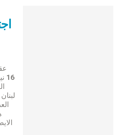
اجت
عق
ال
لبنان
الع
ه
الايط