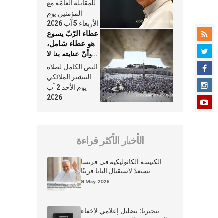
النَّفَس في حياة
للمقابلة العامّة مع
الكنيسة
المؤمنين يوم
الأربعاء 5 آب 2026
عطاء الرّبّ يسوع
هو عطاء شامل،
وأنّ عنايته بنا لا
تغيب عنّا أبدًا
النص الكامل لصلاة
التبشير الملائكي
يوم الأحد 2 آب
2026
الأخبار الأكثر قراءة
الكنيسة الكاثوليكية في فرنسا
تستعدّ لاستقبال البابا قريبًا
8 May 2026
نيجيريا: تضليل إعلامي لإخفاء