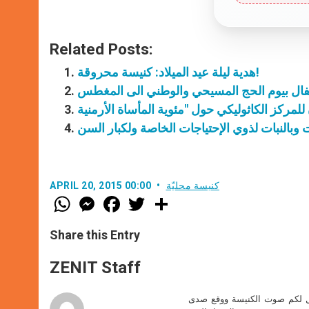
Related Posts:
هدية ليلة عيد الميلاد: كنيسة محروقة!
تفال بيوم الحج المسيحي والوطني الى المغطس
ت وبالنبات لذوي الإحتياجات الخاصة ولكبار السن
كنيسة محليّة
APRIL 20, 2015 00:00
W
M
F
T
S
h
e
a
w
h
a
s
c
i
a
t
s
e
t
r
Share this Entry
s
e
b
t
e
A
n
o
e
p
g
o
r
ZENIT Staff
p
e
k
r
صل لكم صوت الكنيسة ووقع صدى