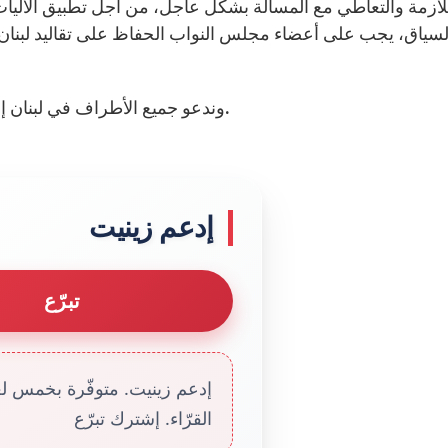
لازمة والتعاطي مع المسألة بشكل عاجل، من أجل تطبيق الآليات ا
لسياق، يجب على أعضاء مجلس النواب الحفاظ على تقاليد لبنان 
وندعو جميع الأطراف في لبنان إلى تمكين الحكومة ومجلس النواب من العمل بفاعلية.
إدعم زينيت
تبرّع
إدعم زينيت. متوفّرة بخمس لغا
القرّاء. إشترك تبرّع