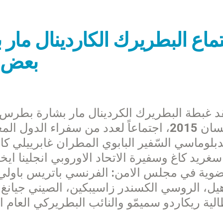
ماع البطريرك الكاردينال ما
بعض س
د غبطة البطريرك الكردينال مار بشارة بطرس
16 نيسان 2015، اجتماعاً لعدد من سفراء ا
دبلوماسي السّفير البابوي المطران غابرييلي ك
 سغريد كاغ وسفيرة الاتحاد الاوروبي انجلينا 
ضوية في مجلس الامن: الفرنسي باتريس باولي، 
يل، الروسي الكسندر زاسيبكين، الصيني جيانغ ج
الية ريكاردو سميمّو والنائب البطريركي العام