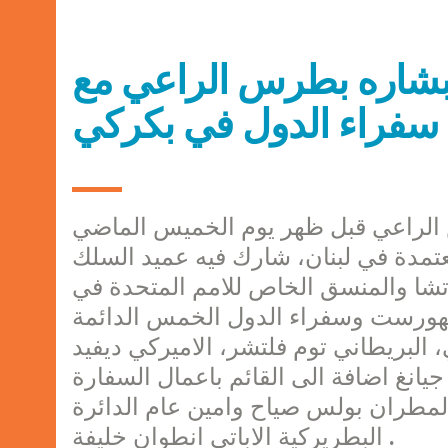
ر بشاره بطرس الراعي مع
فراء الدول في بكركي
 الراعي قبل ظهر يوم الخميس الماضي
لدول المعتمدة في لبنان، شارك فيه عميد السلك
اتشا والمنسق الخاص للامم المتحدة في
ايخهورست وسفراء الدول الخمس الدائمة
البريطاني توم فلتشر، الاميركي ديفيد
يانغ اضافة الى القائم باعمال السفارة
 المطران بولس صياح وامين عام الدائرة
البطريركية الاباتي انطوان خليفة .