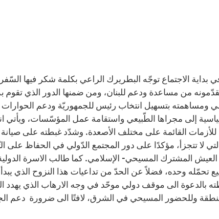
ي بداية الاجتماع توجّه البطريرك الراعي بكلمة شكر فيها الس
قدّمونه من مساعدة ودعم للبنان، ومن ضمنها الدور الذي تقوم به
لي ومساهمته بتسهيل انتخاب رئيس للجمهوريّة ودعم الحوارات القائم
اسية إلى مجراها الطّبيعي واستقامة عمل المؤسّسات، ويأتي انتخ
للأزمات القائمة على مختلف الأصعدة. وشدّد غبطته على صيانة وحم
لتي لا تتجزأ، مؤكدًا على دور المجتمع الدّولي في الحفاظ على التّ
العيش المشترك المسيحي- الإسلامي. كما طالب الاسرة الدولية 
 تحمّله وحده، فضلاً عن الحدّ من تداعيات هذا النزوح الذي يبدأ
ه بالدعوة الى موقف دولي موحّد في وجه الارهاب الذي يهدد الجم
نطقة وللحضور المسيحي في الشرق، لافتًا الى ضرورة دعم الجيش