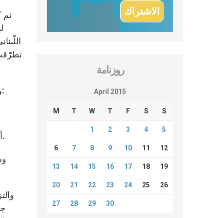
ثم 
ل
اللّبن
روزنامة
وبعد الإجتماع ألقت منسق الأمم المتحدة الخاص في لبنان ممثّلة الأمين العام سيغريد كاغ كلمة امام الاعلاميين جاء فيها:
April 2015
M
T
W
T
F
S
S
1
2
3
4
5
أعرب لنا غبطة البطريرك عن قلقه الشديد حول استمرار الفراغ في سدة الرئاسة والذي أوشك أن يبلغ مداه عاماً كاملاً.
6
7
8
9
10
11
12
وش
13
14
15
16
17
18
19
20
21
22
23
24
25
26
والتز
27
28
29
30
جم