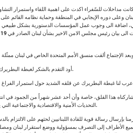
كانت مداخلات للسّفراء اكدت على اهمية اللقاء واستمرار الت
بنان وعلى دوره الإيجابي في المنطقة وحماية نظامه القائم على 
اني، اضافة الى وجوب عمل المؤسسات الدستورية بشكل طبيعي و
ت
أود التقدم بالشكر لغبطة البطريرك مار بشاره بطرس الراعي على دعوته لنا للقائه اليوم.
اركناه هذا القلق، خاصة وأن أحد عشر شهراً من الجمود في ان
التحديات الأمنية والاقتصادية والاجتماعية التي يواجهها ويضر بالسير العادي لعمل المؤسسات اللبنانية.
منا بإرسال رسالة قوية للقادة اللبنانيين لحثهم على الالتزام بال
يع الأطراف إلى التصرف بمسؤولية ووضع استقرار لبنان ومصلحته