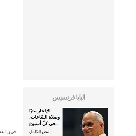
البابا فرنسيس
الإفخارستيّا
وصلاة السّاعات،
في كلّ أسبوع
وكلّ يوم، هما
النص الكامل
فريق القس