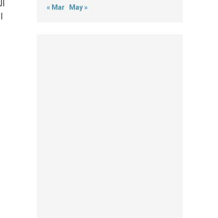
ال
« Mar
May »
ا