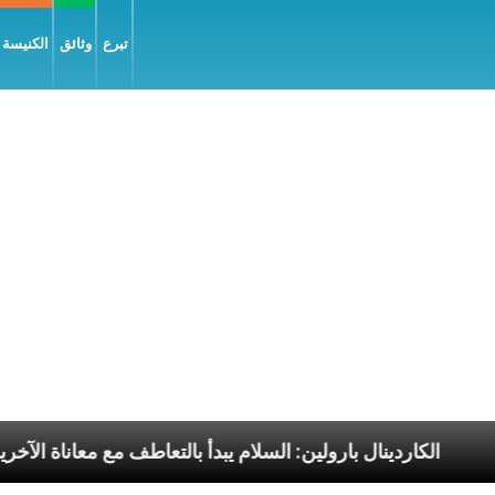
تبرع
وثائق
الكنيسة و
الرسوليّة
الكاردينال بارولين: السلام يبدأ بالتعاطف مع م