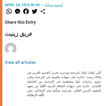
كنيسة محليّة
APRIL 24, 2015 00:00
W
M
F
T
S
h
e
a
w
h
a
s
c
i
a
t
s
e
t
r
Share this Entry
s
e
b
t
e
A
n
o
e
p
g
o
r
فريق زينيت
p
e
k
r
View all articles
ألين كنعان إيليا، مُترجمة ومديرة تحرير القسم العربي في
وكالة زينيت. حائزة على شهادة تعليمية في الترجمة وعلى
دبلوم دراسات عليا متخصّصة في الترجمة من الجامعة
اللّبنانية. حائزة على شهادة الثقافة الدينية العُليا من معهد
التثقيف الديني العالي. مُترجمة محلَّفة لدى المحاكم. تتقن
اللّغة الإيطاليّة