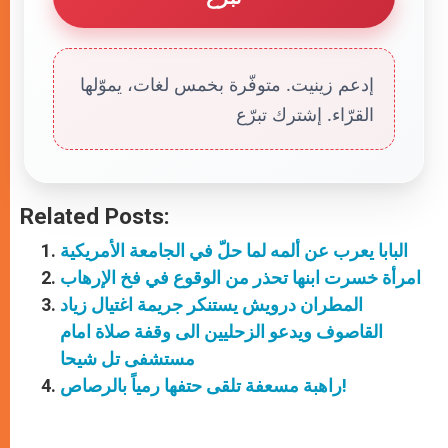
إدعم زينيت. متوفّرة بخمس لغات، يموّلها
القرّاء. إشترك تبرّع
Related Posts:
البابا يعرب عن ألمه لما حلّ في الجامعة الأمريكية
امرأة خسرت ابنها تحذر من الوقوع في فخ الإرهاب
المطران درويش يستنكر جريمة اغتيال زياد
القاصوف ويدعو الزحليين الى وقفة صلاة امام
مستشفى تل شيحا
راهبة مسعفة تلقى حتفها رمياً بالرصاص!