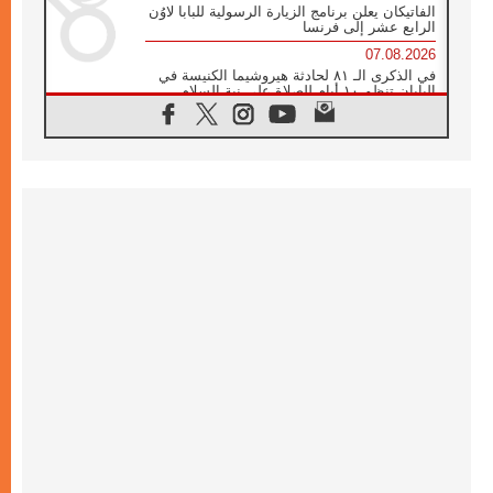
الفاتيكان يعلن برنامج الزيارة الرسولية للبابا لاوُن
الرابع عشر إلى فرنسا
07.08.2026
في الذكرى الـ ٨١ لحادثة هيروشيما الكنيسة في
اليابان تنظم ١٠ أيام للصلاة على نية السلام
07.08.2026
الكنيسة في الأوروغواي: زيارة البابا ستعزز
الإيمان والرجاء
06.08.2026
الاجتماع الشهري للمطارنة الموارنة
06.08.2026
الكاردينال روسي: زيارة البابا لاوُن إلى الأرجنتين
هي تكريم للبابا فرنسيس
06.08.2026
زيارة البابا إلى البيرو ستكون زمن نعمة ومصالحة
ورجاء
06.08.2026
الكاردينال بارولين في المكسيك: علينا أن نكون
حاضرين إلى جانب المهمشين والمهاجرين
والأجانب
06.08.2026
البابا لاوُن الرابع عشر للشباب في أسيزي:
"أوروبا والعالم يبحثان اليوم عن قديسين جُدد
فيكم"