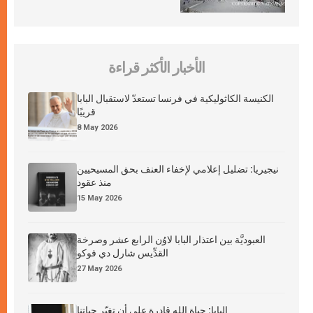
الأخبار الأكثر قراءة
الكنيسة الكاثوليكية في فرنسا تستعدّ لاستقبال البابا
قريبًا
8 May 2026
نيجيريا: تضليل إعلامي لإخفاء العنف بحق المسيحيين
منذ عقود
15 May 2026
العبوديَّة بين اعتذار البابا لاوُن الرابع عشر وصرخة
القدِّيس شارل دي فوكو
27 May 2026
البابا: حياة الله قادرة على أن تغيّر حياتنا