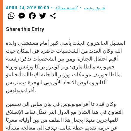
فريق زينيت
كنيسة محليّة
APRIL 24, 2015 00:00
W
M
F
T
S
h
e
a
w
h
a
s
c
i
a
t
s
e
t
r
Share this Entry
s
e
b
t
e
A
n
o
e
p
g
o
r
استقبل الحاضرون الجثث بأسى كبير أمام مستشفى والدة
p
e
k
r
الله وكان العديد من الشخصيات حاضرة في المكان حيث
أقيم احتفال الجنازة. ومن بين الشخصيات نذكر: رئيسة
جمهورية مالطا ماري-لويز كوليرو بريكا ورئيس وزراء
مالطا جوزيف موسكات ووزير الداخلية الإيطالية أنجيلينو
ألفانو ومفوض الاتحاد الأوروبي للهجرة ديميتريس
أفراموبولوس.
وكان قد دعا أفراموبولوس في بيان سابق الى تحسين
التعاون في هذا الشأن مع الدول التي تمثّل نقاط الإنطلاق
للمهاجرين متهدًا بجعل هذا الملف من بين أولياته معربًا
عن عزمه تقديم خطة شاملة تهدف الى معالجة مسألة