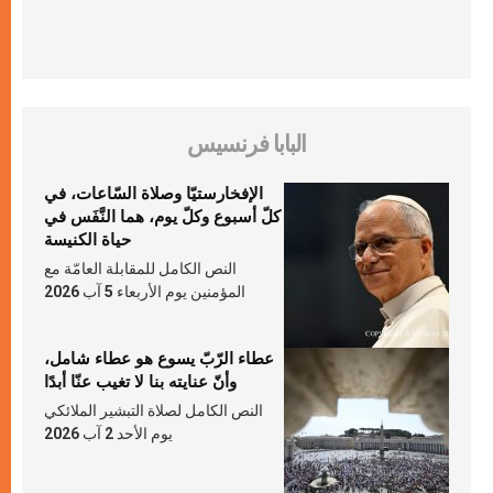
البابا فرنسيس
الإفخارستيّا وصلاة السّاعات، في
كلّ أسبوع وكلّ يوم، هما النَّفَس في
حياة الكنيسة
النص الكامل للمقابلة العامّة مع
المؤمنين يوم الأربعاء 5 آب 2026
عطاء الرّبّ يسوع هو عطاء شامل،
وأنّ عنايته بنا لا تغيب عنّا أبدًا
النص الكامل لصلاة التبشير الملائكي
يوم الأحد 2 آب 2026