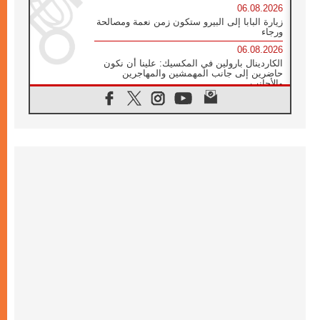
06.08.2026
زيارة البابا إلى البيرو ستكون زمن نعمة ومصالحة
ورجاء
06.08.2026
الكاردينال بارولين في المكسيك: علينا أن نكون
حاضرين إلى جانب المهمشين والمهاجرين
والأجانب
06.08.2026
البابا لاوُن الرابع عشر للشباب في أسيزي:
"أوروبا والعالم يبحثان اليوم عن قديسين جُدد
فيكم"
06.08.2026
البابا في أسيزي يتحدث إلى الشباب المشاركين
في لقاء الشباب الفرنسيسكاني
06.08.2026
البابا لاوُن الرابع عشر يبرق معزيا بوفاة
الكاردينال جوليو دوارتي لانغا
05.08.2026
في مقابلته العامة مع المؤمنين البابا لاوُن الرابع
عشر يواصل الحديث عن الدستور في الليتورجيا
المقدسة مسلطا الضوء على صلاة الكنيسة
05.08.2026
البابا لاوُن الرابع عشر يزور في تشرين الثاني
٢٠٢٦ أوروغواي والأرجنتين وبيرو