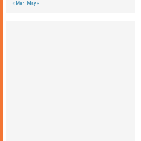
« Mar
May »