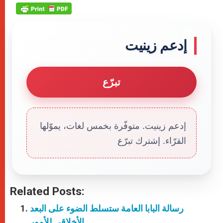
إدعم زينيت
تبرّع
إدعم زينيت. متوفّرة بخمس لغات، يموّلها
القرّاء. إشترك تبرّع
Related Posts:
رسالة البابا العامة ستسلط الضوء على البعد
الأخلاقي للأمور