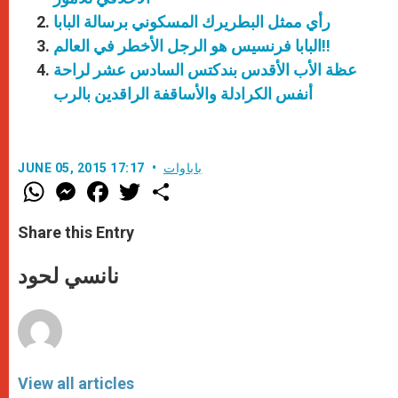
رأي ممثل البطريرك المسكوني برسالة البابا
البابا فرنسيس هو الرجل الأخطر في العالم!!
عظة الأب الأقدس بندكتس السادس عشر لراحة
أنفس الكرادلة والأساقفة الراقدين بالرب
باباوات
JUNE 05, 2015 17:17
W
M
F
T
S
h
e
a
w
h
a
s
c
i
a
t
s
e
t
r
Share this Entry
s
e
b
t
e
A
n
o
e
p
g
o
r
نانسي لحود
p
e
k
r
View all articles