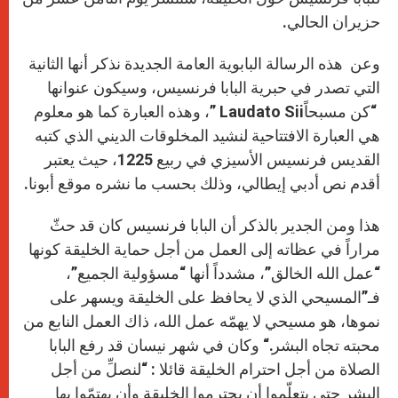
حزيران الحالي
.
وعن هذه الرسالة البابوية العامة الجديدة نذكر أنها الثانية
التي تصدر في حبرية البابا فرنسيس، وسيكون عنوانها
“كن مسبحاً
” Laudato Sii
، وهذه العبارة كما هو معلوم
هي العبارة الافتتاحية لنشيد المخلوقات الديني الذي كتبه
القديس فرنسيس الأسيزي في ربيع 1225، حيث يعتبر
أقدم نص أدبي إيطالي، وذلك بحسب ما نشره موقع أبونا.
هذا ومن الجدير بالذكر أن البابا فرنسيس كان قد حثّ
مراراً في عظاته إلى العمل من أجل حماية الخليقة كونها
“عمل الله الخالق”، مشدداً أنها “مسؤولية الجميع”،
فـ”المسيحي الذي لا يحافظ على الخليقة ويسهر على
نموها، هو مسيحي لا يهمّه عمل الله، ذاك العمل النابع من
محبته تجاه البشر
“.
وكان في شهر نيسان قد رفع البابا
الصلاة من أجل احترام الخليقة قائلا : “لنصلِّ من أجل
البشر حتى يتعلّموا أن يحترموا الخليقة وأن يهتمّوا بها