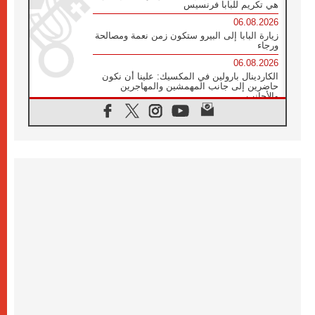
هي تكريم للبابا فرنسيس
06.08.2026
زيارة البابا إلى البيرو ستكون زمن نعمة ومصالحة
ورجاء
06.08.2026
الكاردينال بارولين في المكسيك: علينا أن نكون
حاضرين إلى جانب المهمشين والمهاجرين
والأجانب
06.08.2026
البابا لاوُن الرابع عشر للشباب في أسيزي:
"أوروبا والعالم يبحثان اليوم عن قديسين جُدد
فيكم"
06.08.2026
البابا في أسيزي يتحدث إلى الشباب المشاركين
في لقاء الشباب الفرنسيسكاني
06.08.2026
البابا لاوُن الرابع عشر يبرق معزيا بوفاة
الكاردينال جوليو دوارتي لانغا
05.08.2026
في مقابلته العامة مع المؤمنين البابا لاوُن الرابع
عشر يواصل الحديث عن الدستور في الليتورجيا
المقدسة مسلطا الضوء على صلاة الكنيسة
05.08.2026
البابا لاوُن الرابع عشر يزور في تشرين الثاني