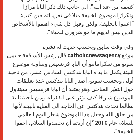
كنعمة من عند الله”. الى جانب ذلك ذكر البابا مرارًا
وتكرارًا موضوع الخليقة مثلا في تغريداته حين كتب:
“
اعتنوا بالخليقة. ولكن وقبل كل شيء اهتموا بالأشخاص
الذين ليس لديهم ما هو ضروري للحياة
.”
وفي وقت سابق وبحسب حديث له نشره
موقع
catholicnewsagency
قال رئيس الأساقفة جايمي
سوتو من سكرامانتو أن البابا فرنسيس وبتناوله موضوع
البيئة يكمل ما بدأه البابا بندكتس السادس عشر. من ناحية
أولى وبحسب سوتو، أصدر البابا بندكتس عدة تعليقات
حول التغيّر المناخي وهو يعتقد أن البابا فرنسيس سيتناول
الموضوع شارحًا كيف يؤثر على الفقراء، ومن ناحية ثانية
لطالما تحدث بندكتس عن الحاجة الى العناية بالبيئة لأنها
من خلق الله وجعل هذا الموضوع شعار اليوم العالمي
للسلام عام 2010 “إن أردتم أن تحصدوا السلام، احموا
الخليقة
.”