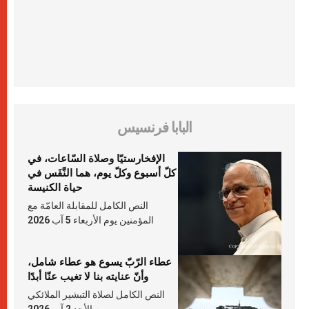
البابا فرنسيس
الإفخارستيّا وصلاة السّاعات، في
كلّ أسبوع وكلّ يوم، هما النَّفَس في
حياة الكنيسة
النص الكامل للمقابلة العامّة مع
المؤمنين يوم الأربعاء 5 آب 2026
عطاء الرّبّ يسوع هو عطاء شامل،
وأنّ عنايته بنا لا تغيب عنّا أبدًا
النص الكامل لصلاة التبشير الملائكي