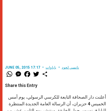
نانسي لحود
باباوات
JUNE 05, 2015 17:17
W
M
F
T
S
h
e
a
w
h
a
s
c
i
a
t
s
e
t
r
Share this Entry
s
e
b
t
e
A
n
o
e
p
g
o
r
أعلنت دار الصحافة التابعة للكرسي الرسولي، يوم أمس
p
e
k
r
الخميس 4 حزيران، أن الرسالة العامة الجديدة المنتظرة
للبابا فرنسيس حول الخليقة، ستنشر يوم الثامن عشر من