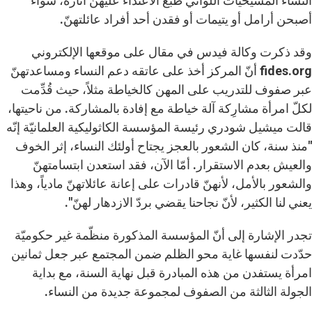
النساء المسيحيات اللواتي طبع الاعتداء عليهنّ آثاره، سواء
أصبحن أرامل أو يتيمات أو فقدن أحد أفراد عائلتهنّ.
وقد ذكرت وكالة فيدس في مقال على موقعها الإلكتروني
fides.org
أنّ المركز أخذ على عاتقه دعم النساء ومساعدتهنّ
عبر صفوف للتدريب على المهن كالخياطة مثلاً، حيث قُدِّمت
لكلّ امرأة مشارِكة آلة خياطة مع إفادة بالمشاركة. من ناحيتها،
قالت ميشيل شودري رئيسة المؤسسة الكاثوليكية العلمانيّة إنّه
"منذ سنة، كان الشعور بالعجز يجتاح أولئك النساء، إثر الخوف
والعيش بعدم الاستقرار. أمّا الآن، فقد استعدن ابتسامتهنّ
والشعور بالأمل، لأنهنّ قادرات على إعانة عائلاتهنّ مادياً، وهذا
يعني لنا الكثير، لأنّ نجاحنا يقضي بردّ الازدهار لهنّ".
تجدر الإشارة إلى أنّ المؤسسة المذكورة منظّمة غير حكوميّة
حدّدت لنفسها غاية محو الظلم ضمن المجتمع عبر جعل ثمانين
امرأة يستفدن من هذه المبادرة قبل نهاية السنة، مع بداية
الجولة الثالثة من الصفوف لمجموعة جديدة من النساء.