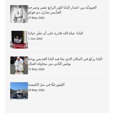
العبوديَّة بين اعتذار البابا لاوُن الرابع عشر وصرخة
القدِّيس شارل دي فوكو
27 May 2026
البابا: حياة الله قادرة على أن تغيّر حياتنا
1 Jun 2026
البابا يركع في المكان الذي نجا فيه البابا القديس يوحنا
بولس الثاني من محاولة اغتيال
13 May 2026
الليتورجيَّا في سرّ الكنيسة
20 May 2026