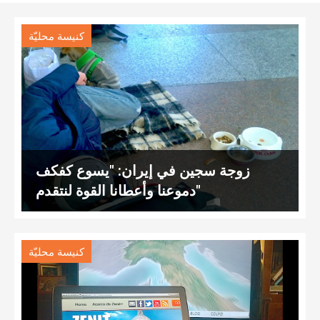
كنيسة محليّة
زوجة سجين في إيران: "يسوع كفكف
دموعنا وأعطانا القوة لنتقدم"
كنيسة محليّة