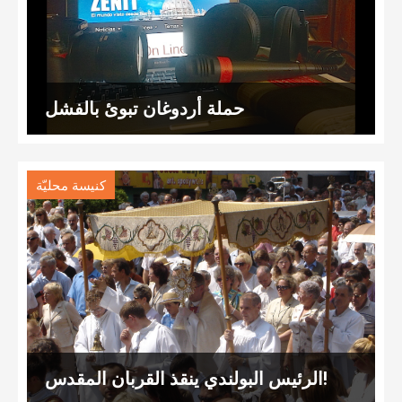
حملة أردوغان تبوئ بالفشل
كنيسة محليّة
الرئيس البولندي ينقذ القربان المقدس!