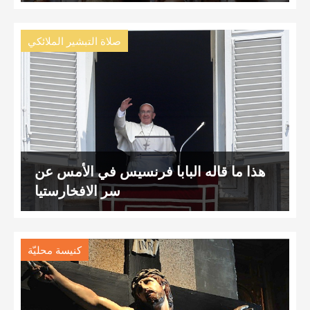
صلاة التبشير الملائكي
هذا ما قاله البابا فرنسيس في الأمس عن
سر الافخارستيا
كنيسة محليّة