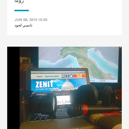
روما
JUN 08, 2015 10:03
نانسي لحود