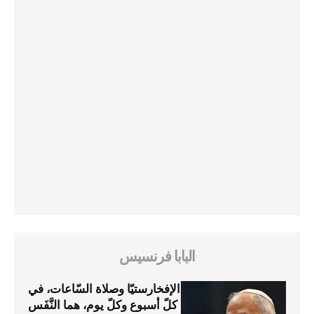
البابا فرنسيس
الإفخارستيّا وصلاة السّاعات، في
كلّ أسبوع وكلّ يوم، هما النَّفَس