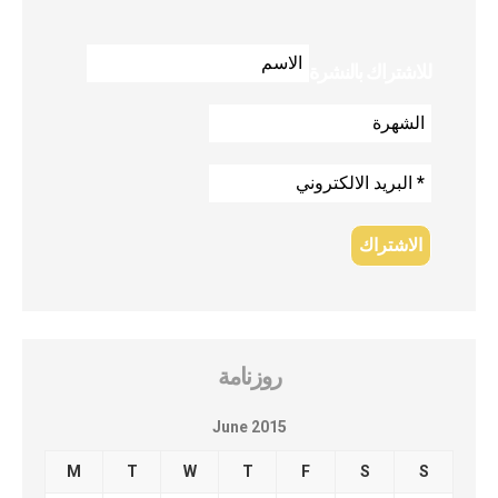
للاشتراك بالنشرة
روزنامة
June 2015
M
T
W
T
F
S
S