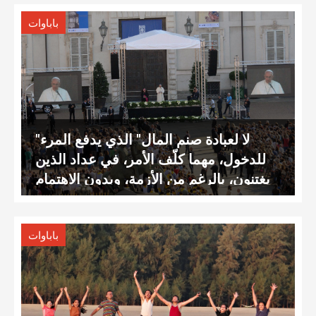
باباوات
"لا لعبادة صنم المال" الذي يدفع المرء
للدخول، مهما كلّف الأمر، في عداد الذين
يغتنون، بالرغم من الأزمة، وبدون الاهتمام
بالعديد من الذين يفتقرون
باباوات