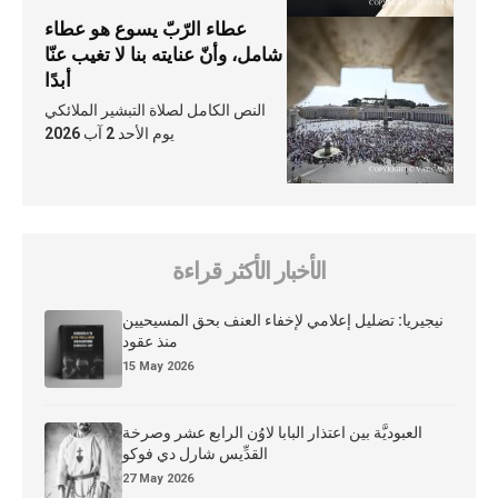
عطاء الرّبّ يسوع هو عطاء
شامل، وأنّ عنايته بنا لا تغيب عنّا
أبدًا
النص الكامل لصلاة التبشير الملائكي
يوم الأحد 2 آب 2026
الأخبار الأكثر قراءة
نيجيريا: تضليل إعلامي لإخفاء العنف بحق المسيحيين
منذ عقود
15 May 2026
العبوديَّة بين اعتذار البابا لاوُن الرابع عشر وصرخة
القدِّيس شارل دي فوكو
27 May 2026