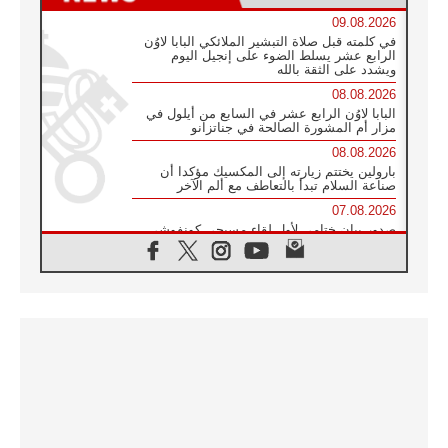
09.08.2026
في كلمته قبل صلاة التبشير الملائكي البابا لاوُن
الرابع عشر يسلط الضوء على إنجيل اليوم
ويشدد على الثقة بالله
08.08.2026
البابا لاوُن الرابع عشر في السابع من أيلول في
مزار أم المشورة الصالحة في جناتزانو
08.08.2026
بارولين يختتم زيارته إلى المكسيك مؤكدا أن
صناعة السلام تبدأ بالتعاطف مع ألم الآخر
07.08.2026
صدور بيان ختامي لأول لقاء مسيحي كونفوشي
بمشاركة الدائرة الفاتيكانية للحوار بين الأديان
07.08.2026
الكاردينال ستورلا: زيارة البابا لاوُن الرابع عشر
ستكون بشرى سارة للأوروغواي بأكملها
07.08.2026
الفاتيكان يعلن برنامج الزيارة الرسولية للبابا لاوُن
الرابع عشر إلى فرنسا
07.08.2026
في الذكرى الـ ٨١ لحادثة هيروشيما الكنيسة في
اليابان تنظم ١٠ أيام للصلاة على نية السلام
07.08.2026