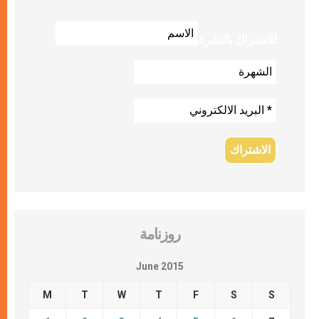
للاشتراك بالنشرة
روزنامة
June 2015
M
T
W
T
F
S
S