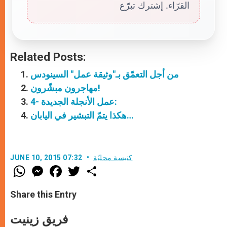
القرّاء. إشترك تبرّع
Related Posts:
من أجل التعمّق بـ"وثيقة عمل" السينودس
مهاجرون مبشّرون!
4- عمل الأنجلة الجديدة:
هكذا يتمّ التبشير في اليابان…
كنيسة محليّة
JUNE 10, 2015 07:32
W
M
F
T
S
h
e
a
w
h
a
s
c
i
a
t
s
e
t
r
Share this Entry
s
e
b
t
e
A
n
o
e
p
g
o
r
فريق زينيت
p
e
k