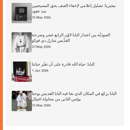
نيجيريا: تضليل إعلامي لإخفاء العنف بحق المسيحيين
منذ عقود
15 May 2026
العبوديَّة بين اعتذار البابا لاوُن الرابع عشر وصرخة
القدِّيس شارل دي فوكو
27 May 2026
البابا: حياة الله قادرة على أن تغيّر حياتنا
1 Jun 2026
البابا يركع في المكان الذي نجا فيه البابا القديس يوحنا
بولس الثاني من محاولة اغتيال
13 May 2026