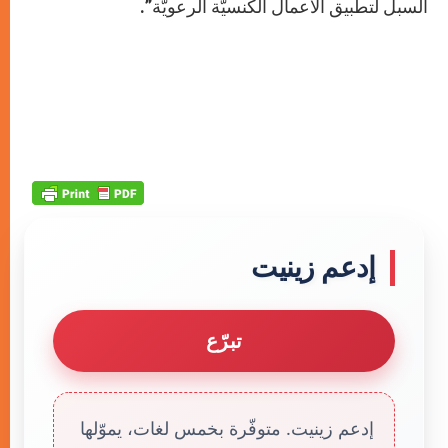
السبل لتطبيق الأعمال الكنسيّة الرعويّة”.
إدعم زينيت
تبرّع
إدعم زينيت. متوفّرة بخمس لغات، يموّلها