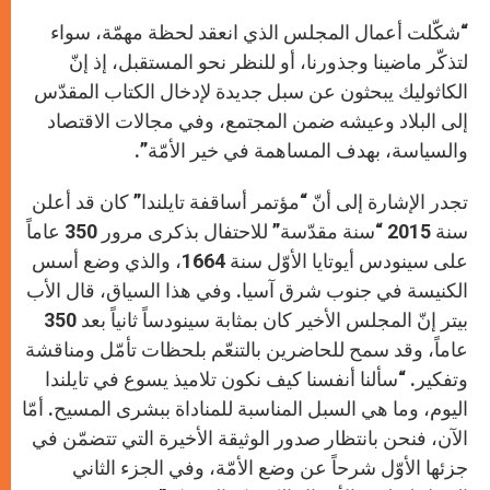
“شكّلت أعمال المجلس الذي انعقد لحظة مهمّة، سواء
لتذكّر ماضينا وجذورنا، أو للنظر نحو المستقبل، إذ إنّ
الكاثوليك يبحثون عن سبل جديدة لإدخال الكتاب المقدّس
إلى البلاد وعيشه ضمن المجتمع، وفي مجالات الاقتصاد
والسياسة، بهدف المساهمة في خير الأمّة”.
تجدر الإشارة إلى أنّ “مؤتمر أساقفة تايلندا” كان قد أعلن
سنة 2015 “سنة مقدّسة” للاحتفال بذكرى مرور 350 عاماً
على سينودس أيوتايا الأوّل سنة 1664، والذي وضع أسس
الكنيسة في جنوب شرق آسيا. وفي هذا السياق، قال الأب
بيتر إنّ المجلس الأخير كان بمثابة سينودساً ثانياً بعد 350
عاماً، وقد سمح للحاضرين بالتنعّم بلحظات تأمّل ومناقشة
وتفكير. “سألنا أنفسنا كيف نكون تلاميذ يسوع في تايلندا
اليوم، وما هي السبل المناسبة للمناداة ببشرى المسيح. أمّا
الآن، فنحن بانتظار صدور الوثيقة الأخيرة التي تتضمّن في
جزئها الأوّل شرحاً عن وضع الأمّة، وفي الجزء الثاني