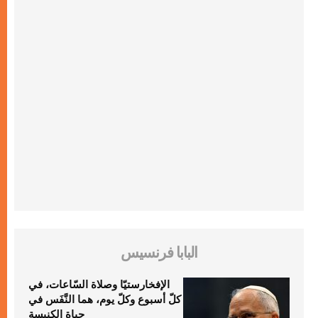
البابا فرنسيس
الإفخارستيّا وصلاة السّاعات، في
كلّ أسبوع وكلّ يوم، هما النَّفَس في
حياة الكنيسة