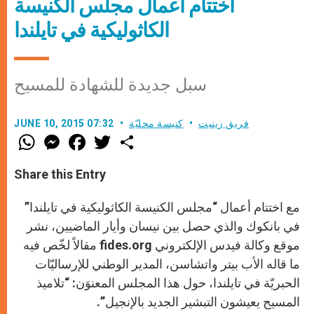
اختتام أعمال مجلس الكنيسة
الكاثوليكية في تايلندا
سبل جديدة للشهادة للمسيح
فريق زينيت
كنيسة محليّة
JUNE 10, 2015 07:32
W
M
F
T
S
h
e
a
w
h
a
s
c
i
a
t
s
e
t
r
Share this Entry
s
e
b
t
e
A
n
o
e
p
g
o
r
مع اختتام أعمال “مجلس الكنيسة الكاثوليكية في تايلندا”
p
e
k
r
في بانكوك والذي حصل بين نيسان وأيار الماضيين، نشر
موقع وكالة فيدس الإلكتروني
fides.org
مقالاً لخّص فيه
ما قاله الأب بيتر واتشاسن، المدير الوطني للإرساليّات
الحبريّة في تايلندا، حول هذا المجلس المعنوَن: “تلاميذ
المسيح يعيشون التبشير الجديد بالإنجيل”.