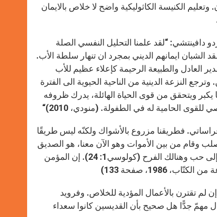
 وتعليم الكنيسة الكاثوليكية واضح لا خلاص بالايمان
دو دافينتشي:
“
لقد علمنا التحليل النفسي الصلة
فقد الشبان ايمانهم الديني بمجرد ان تنهار سلطة الأب.
لقدير العادل والطبيعة الرحيمة كإعلاء عظيم للأب
وترجع النزعة الدينية من الناحية الحيوية الى الفترة
يكبر ويتحقق من قوى الحياة الهائلة، يدرك ظروفه
ي للقوى الحامية له في الطفولة
.
(منودي، 2010)
“
فراساتي. فطريقنا مزروع بالأشواك ولكنّه ليس طريقًا
لب وقام من بين الأموات وهو الآن معنا، هو الصديق
المخلّص دائمًا عندما نشاركه آلامه نشاركه مجده به ومعه تحوّلت الآلام إلى حب وهنالك الفرح (كولوسي1: 24). إن المؤمن
 1986، صفحة 133)
إن لم تقترن بالأعمال المؤدية للخلاص. وفرويد
مهمّ جدًّا هل صحيح بأن القديسين كانوا سعداء