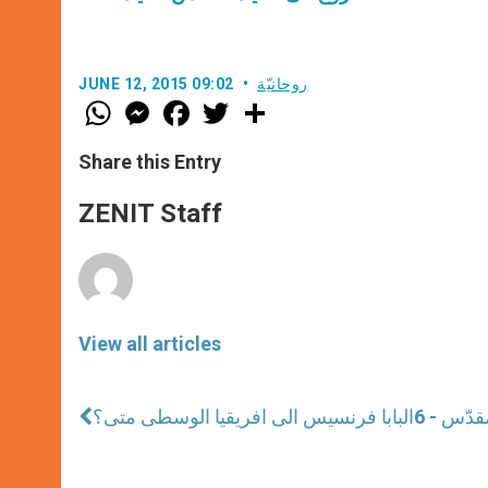
روحانيّة
JUNE 12, 2015 09:02
W
M
F
T
S
h
e
a
w
h
a
s
c
i
a
t
s
e
t
r
Share this Entry
s
e
b
t
e
A
n
o
e
p
g
o
r
ZENIT Staff
p
e
k
r
View all articles
دّس - 6
البابا فرنسيس الى افريقيا الوسطى متى؟