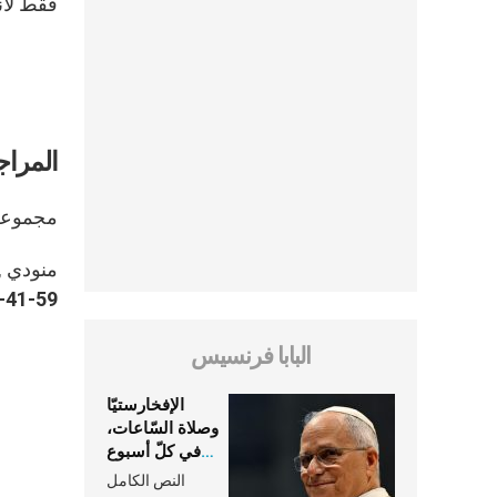
فقط لأن
المراج
مجموعة 
منودي
,
-41-59
البابا فرنسيس
الإفخارستيّا
وصلاة السّاعات،
في كلّ أسبوع
وكلّ يوم، هما
النص الكامل