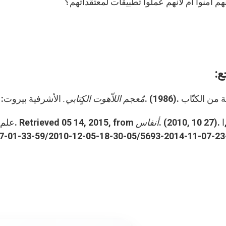
هم آمنوا أم لأنهم عملوا تطبيقات لمعتقداتهم؟
ع:
من الكتّاب
. (1986).
مُعجم اللاّهوت الكٍتابي
.
الأشرفية بيروت:
ا
. (2010, 10 27).
أنفاس
. Retrieved 05 14, 2015, from
علم 
27-01-33-59/2010-12-05-18-30-05/5693-2014-11-07-23