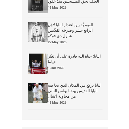
العنف بحق المسيحيين منذ عقود
15 May 2026
العبوديَّة بين اعتذار البابا لاوُن
الرابع عشر وصرخة القدِّيس
شارل دي فوكو
27 May 2026
البابا: حياة الله قادرة على أن تغيّر
حياتنا
1 Jun 2026
البابا يركع في المكان الذي نجا فيه
البابا القديس يوحنا بولس الثاني
من محاولة اغتيال
13 May 2026