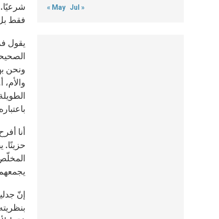
شرعيًا. 
« May
Jul »
فقط بل ب
يقول فر
الصحيحة 
ونحن بهذ
والأم، أ
الطويلة
باعتبار
أنا أفر
حزينًا.
يجمعهم يع
إنّ جدل
بنظريته