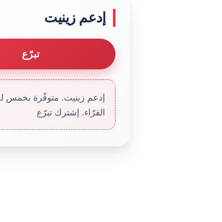
إدعم زينيت
تبرّع
إدعم زينيت. متوفّرة بخمس لغا
القرّاء. إشترك تبرّع