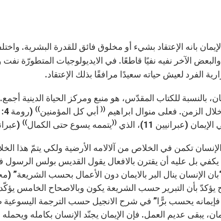
لإيمان بانه الإعتقاد بشيء أو مخلوق فائق للقدرة البشرية. واخت
والبعض الآخر نفيه نفيًا قاطعًا. في الايديولوجيات المتطورّة ن
ية الفرد لعيش حياته سعيدًا مرافقًا بذلك الإعتقاد.
مان، بالنسبة للكتاب المقدّس، هو منبع ومركز الحياة الدينية أجمع
))
((
لال الزمن. فعلى منوال ابراهيم
أبي كل المؤمنين
))
((
لإيمان (عبرانيين 11)، الذي
يتممه يسوع حتى الكمال
(عبرانين 12:2). (مجموعة من الكتّا
لإنسان تكمن في الخلاص من آلالامه الأرضية ولكي يتمّ هذا الخ
 يكفي بل عليه أن يقترن بالافعال يقول القديس بولس الرسول ف
 يؤكدّ بأن التبرير حسب الشريعة يكون وبالاصحاح الخامس يؤكّد 