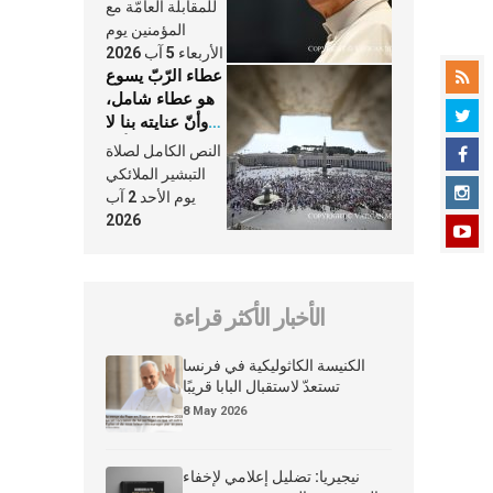
النَّفَس في حياة
للمقابلة العامّة مع
الكنيسة
المؤمنين يوم
الأربعاء 5 آب 2026
عطاء الرّبّ يسوع
هو عطاء شامل،
وأنّ عنايته بنا لا
تغيب عنّا أبدًا
النص الكامل لصلاة
التبشير الملائكي
يوم الأحد 2 آب
2026
الأخبار الأكثر قراءة
الكنيسة الكاثوليكية في فرنسا
تستعدّ لاستقبال البابا قريبًا
8 May 2026
نيجيريا: تضليل إعلامي لإخفاء