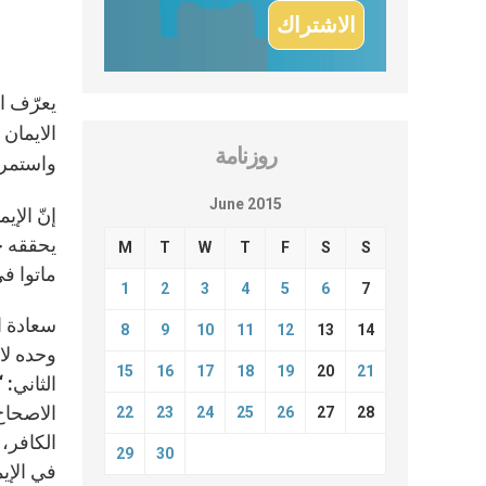
يعرّف ا
الايمان 
روزنامة
واستمرار
June 2015
إنّ الإي
يحققه خ
M
T
W
T
F
S
S
ماتوا في ا
1
2
3
4
5
6
7
سعادة ا
8
9
10
11
12
13
14
وحده لا
15
16
17
18
19
20
21
الاصحاح
22
23
24
25
26
27
28
29
30