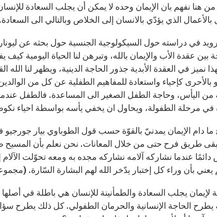
من هنا نفهم بان الإيمان وحده لا يمكن أن يجلب السعادة للإنسان.
الأعمال الذي يؤدّي بالانسان إلى الخلاص وبالتالي الى السعادة.
ويد في دراسته حول السيكولوجية الجنسية حول بحثه عن ليونار
بين عقدة الأب والإيمان بالله، وتبرهن لنا الحياة اليومية كيف ي
ا نميز في العقدة الأبدية جذور الحاجة الدينية، ويظهر لنا الله ا
و بالأحرى كإحياء واستعادة للمفاهيم الطفلية عن كل من الوالدين. 
 من اليأس، وحاجة الطفل الصغير الى المساعدة. فالطفل عندما 
ه في مرحلة الطفولة، ويحاول ان يخفي يأسه بواسطة احياء نكوص
ح ما دام الإيمان يمدنيّ بالقوّة حسب قول الطوباوي بيار جورجيو 
 يبقى طريق فرح حتى من خلال المعانات. نحن نعلم بأن المسيح ص
ني بأن وراء كل إختبار يدّخر الله لهم البشارة السّارة. (مجموعة من الكتّاب،
ية لإيمان يجلب السعادة والطمأنينة للإنسان هي باطلة في أصلها 
 يطرح الحاجة الإنسانية والحرمان الطفولي. كل ذلك يطرح سؤال 