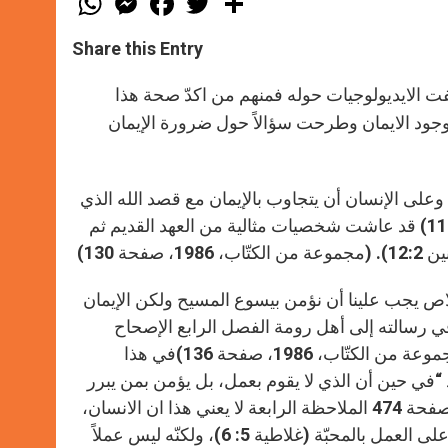
h
e
a
w
h
a
s
c
i
a
t
s
e
t
r
Share this Entry
s
e
b
t
e
A
n
o
e
p
g
o
r
لفت الايديولوجيات حوله فمنهم من اكدّ صحة هذا
p
e
k
فت وجود الايمان وطرحت سؤالاً حول ضرورة الإيمان
r
. وعلى الإنسان أن يتجاوب بالإيمان مع قصد الله الذي
(رومة 4: 11) قد عاشت شخصيات مثالية من العهد القديم ثم
ب، 1986، صفحة 130)
لاص يجب علينا أن نؤمن بيسوع المسيح ولكن الإيمان
ي رسالته إلى أهل رومة الفصل الرابع الإصحاح
الثاني: “بان الإنسان ينال البر بالايمان دون الأعمال بحسب الشريعة” (مجموعة من الكتّاب، 1986، صفحة 136)في هذا
“في حين أن الذي لا يقوم بعمل، بل يؤمن بمن يبرر
الكافر، فإيمانه يحسب برًّا” في شرح الانجيل حسب الترجمة اليسوعية صفحة 474 الملاحظة الرابعة لا يعني هذا ان الانسان،
في الإيمان، يبقى عديم العمل. فإن الإيمان يجنّد الإنسان بكامله ويحمله على العمل بالمحبّة (غلاطية 5: 6)، ولكنّه ليس عملاً