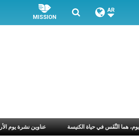
AR
MISSION
كلّ أسبوع وكلّ يوم، هما النَّفَس في حياة الكنيسة
عناوين ن