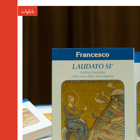
باباوات