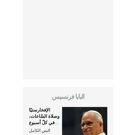
البابا فرنسيس
الإفخارستيّا
وصلاة السّاعات،
في كلّ أسبوع
وكلّ يوم، هما
النص الكامل