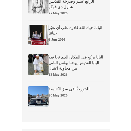
الرابع عشر وصرخة القدِّيس
شارل دي فوكو
27 May 2026
البابا: حياة الله قادرة على أن تغيّر
حياتنا
1 Jun 2026
البابا يركع في المكان الذي نجا فيه
البابا القديس يوحنا بولس الثاني
من محاولة اغتيال
13 May 2026
الليتورجيَّا في سرّ الكنيسة
20 May 2026