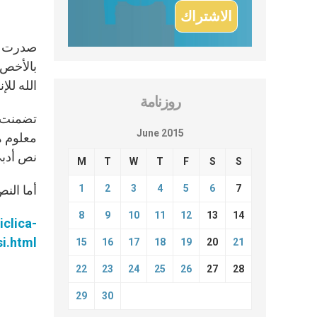
صدرت ال
بالأخص ا
الله لل
روزنامة
تضمنت ا
June 2015
نص أدبي
M
T
W
T
F
S
S
1
2
3
4
5
6
7
أما الن
8
9
10
11
12
13
14
clica-
si.html
15
16
17
18
19
20
21
22
23
24
25
26
27
28
29
30