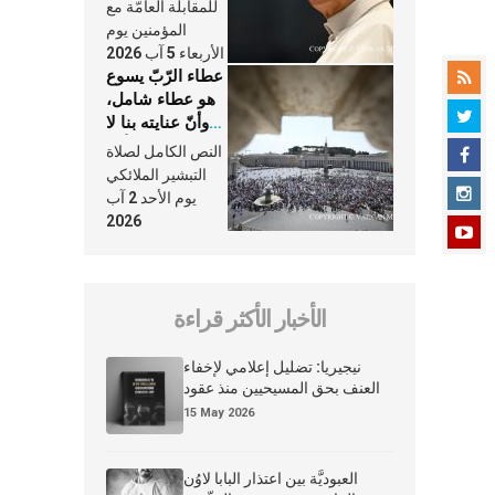
النَّفَس في حياة
للمقابلة العامّة مع
الكنيسة
المؤمنين يوم
الأربعاء 5 آب 2026
عطاء الرّبّ يسوع
هو عطاء شامل،
وأنّ عنايته بنا لا
تغيب عنّا أبدًا
النص الكامل لصلاة
التبشير الملائكي
يوم الأحد 2 آب
2026
الأخبار الأكثر قراءة
نيجيريا: تضليل إعلامي لإخفاء
العنف بحق المسيحيين منذ عقود
15 May 2026
العبوديَّة بين اعتذار البابا لاوُن