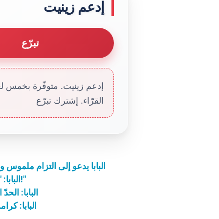
إدعم زينيت
تبرّع
إدعم زينيت. متوفّرة بخمس لغا
القرّاء. إشترك تبرّع
البابا يدعو إلى التزام ملموس 
البابا: "صلّوا! وإن بدت الأمور أكثر سوداوية فصلّوا أكثر!"
البابا: الحد
البابا: كر