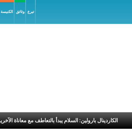
تبرع
وثائق
الكنيسة و
ا الرسوليّة
الكاردينال بارولين: السلام يبدأ بالتعاطف م