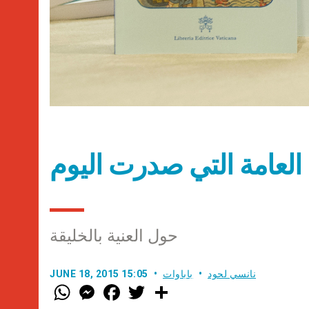
العامة التي صدرت اليوم
حول العنية بالخليقة
نانسي لحود
باباوات
JUNE 18, 2015 15:05
W
M
F
T
S
h
e
a
w
h
a
s
c
i
a