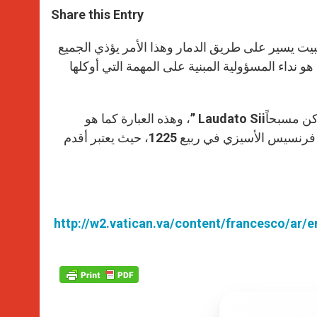
t
s
e
t
r
Share this Entry
s
e
b
t
e
A
n
o
e
p
g
o
r
لبيت يسير على طريق الدمار وهذا الأمر يؤذي الجميع
p
e
k
هو نداء المسؤولية المبنية على المهمة التي أوكلها
r
كن مسبحاً
” Laudato Sii
، وهذه العبارة كما هو
معلوم هي العبارة الافتتاحية لنشيد المخلوقات الديني الذي كتبه القديس فرنسيس الأسيزي في ربيع 1225، حيث يعتبر أقدم
http://w2.vatican.va/content/francesco/ar