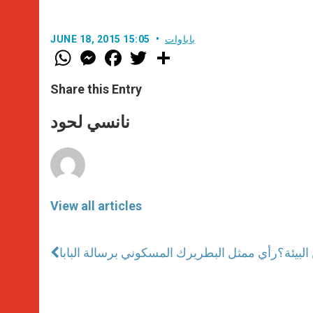
باباوات
JUNE 18, 2015 15:05
W
M
F
T
S
h
e
a
w
h
a
s
c
i
a
t
s
e
t
r
Share this Entry
s
e
b
t
e
A
n
o
e
p
g
o
r
نانسي لحود
p
e
k
r
View all articles
لبيئة؟
رأي ممثل البطريرك المسكوني برسالة البابا