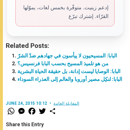
إدعم زينيت. متوفّرة بخمس لغات، يموّلها
القرّاء. إشترك تبرّع
Related Posts:
البابا: المسيحيون لا ييأسون في جهادهم ضدّ الشرّ
من هو تلميذ المسيح بحسب البابا فرنسيس؟
البابا: الوصايا ليست إدانة، بل حقيقة الحياة البشرية
البابا: لنكِل مصير أوروبا والعالم إلى العذراء السوداء
المقابلة العامة
JUNE 24, 2015 10:12
W
M
F
T
S
h
e
a
w
h
a
s
c
i
a
t
s
e
t
r
Share this Entry
s
e
b
t
e