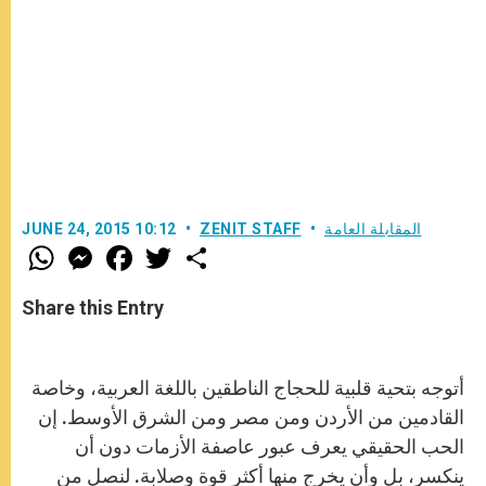
المقابلة العامة
ZENIT STAFF
JUNE 24, 2015 10:12
W
M
F
T
S
h
e
a
w
h
a
s
c
i
a
t
s
e
t
r
Share this Entry
s
e
b
t
e
A
n
o
e
p
g
o
r
p
e
k
r
أتوجه بتحية قلبية للحجاج الناطقين باللغة العربية، وخاصة
القادمين من ‏الأردن ومن مصر ومن الشرق الأوسط. إن
الحب الحقيقي يعرف عبور عاصفة ‏الأزمات دون أن
ينكسر، بل وأن يخرج منها أكثر قوة وصلابة. لنصل من