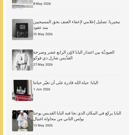
8 May 2026
نيجيريا: تضليل إعلامي لإخفاء العنف بحق المسيحيين
منذ عقود
15 May 2026
العبوديَّة بين اعتذار البابا لاوُن الرابع عشر وصرخة
القدِّيس شارل دي فوكو
27 May 2026
البابا: حياة الله قادرة على أن تغيّر حياتنا
1 Jun 2026
البابا يركع في المكان الذي نجا فيه البابا القديس يوحنا
بولس الثاني من محاولة اغتيال
13 May 2026