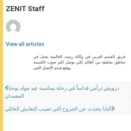
A
n
o
e
p
g
o
r
ZENIT Staff
p
e
k
r
View all articles
فريق القسم العربي في وكالة زينيت العالمية يعمل في
مناطق مختلفة من العالم لكي يوصل لكم صوت الكنيسة
ووقع صدى الإنجيل الحي.
درويش ترأس قداساً في زحلة بمناسبة عيد مولد يوحنا
المعمدان
البابا يتحدث عن الجروح التي تصيب التعايش العائلي