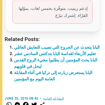
إدعم زينيت. متوفّرة بخمس لغات، يموّلها
القرّاء. إشترك تبرّع
Related Posts:
البابا يتحدث عن الجروح التي تصيب التعايش العائلي
تعليم الأربعاء لقداسة البابا بندكتس السادس عشر
البابا يحث المؤمنين أن يطلبوا مجيء الروح القدس
ليحل في قلوبهم
البابا يستعرض زيارته إلى تركيا في أثناء المقابلة
العامة اليوم مع المؤمنين
المقابلة العامة
JUNE 25, 2015 08:43
W
M
F
T
S