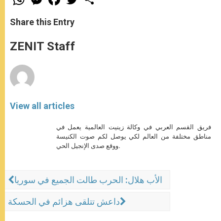
h
e
a
w
h
a
s
c
i
a
t
s
e
t
r
Share this Entry
s
e
b
t
e
A
n
o
e
p
g
o
r
ZENIT Staff
p
e
k
r
View all articles
فريق القسم العربي في وكالة زينيت العالمية يعمل في
مناطق مختلفة من العالم لكي يوصل لكم صوت الكنيسة
ووقع صدى الإنجيل الحي.
الأب هلال: الحرب طالت الجميع في سوريا
داعش تتلقى هزائم في الحسكة