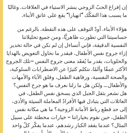
إن إفراغ الحبّ الزوجي ينشر الاستياء في العلاقات. وغالبًا
ما يسبب هذا التفكّك “انهيارا” يقع على عاتق الأبناء.
هؤلاء الأبناء. أودّ التوقف على هذه النقطة. بالرغم من
حساسيتنا التي تطورت ظاهريًّا، ومن جميع تحليلاتنا
النفسية الدقيقة، فإني أتساءل إن لم نكن في حالة تخدير
إزاء جروح نفس الأطفال. فبقدر ما نحاول التعويض بالهدايا
والحلويات، بقدر ما يُفقَد معنى جروح النفس –تلك الجروح
الأكثر عمقًا وألمًا. نتكلم كثيرًا عن الاضطرابات السلوكية،
والصحة النفسية، ورفاهية الطفل، وقلق الآباء والأمهات
والأطفال… ولكن هل ما زلنا نعرف ما هو جرح النفس؟
هل نشعر بثقل الجبل الذي يسحق نفس الطفل، في
العائلات التي يتبادل فيها الأفرادُ المعاملة السيئة والأذى،
إلى حد قطع رباط الأمانة الزوجية؟ ما هي مكانة نفس
الطفل، حين نقوم بخياراتنا – خيارات مخطئة على سبيل
المثال؟ عندما يفقد الكبار رشدهم، عندما يفكّر كلّ واحد