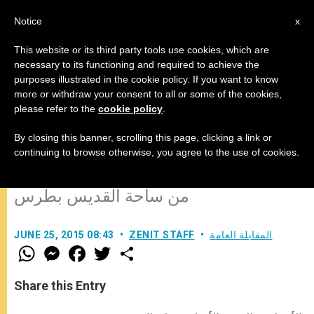
AR
Notice
x
This website or its third party tools use cookies, which are
necessary to its functioning and required to achieve the
purposes illustrated in the cookie policy. If you want to know
النص الكامل للمقابلة العامة مع
more or withdraw your consent to all or some of the cookies,
please refer to the
cookie policy
.
المؤمنين يوم الأربعاء 24 حزيران
2015
By closing this banner, scrolling this page, clicking a link or
continuing to browse otherwise, you agree to the use of cookies.
من ساحة القديس بطرس
المقابلة العامة
ZENIT STAFF
JUNE 25, 2015 08:43
W
M
F
T
S
h
e
a
w
h
a
s
c
i
a
t
s
e
t
r
Share this Entry
s
e
b
t
e
A
n
o
e