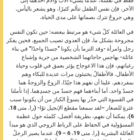
فقط في نفسه، عندما يسيء الأب والأم أحدهما إلى
الآخر، فإن نفس الطفل تتألم كثيرًا، وهو يشعر باليأس.
وهي جروحٌ تترك بصماتها على مدى الحياة.
في العائلة كلّ شيء هو مرتبط ببعضه: حين تكون النفس
مجروحة بشكل ما، فإن العدوى تصيب الجميع. فحين يفكر
رجل وامرأة -وقد التزما بأن يكونا “جسدًا واحدًا” في بناء
عائلة- بهاجس حاجاتهما الشخصية من حرية وإشباع
رغباتهم، فإن هذا الاعوجاج يؤثر بعمق في قلوب وحياة
الأطفال. فالأطفالُ يختبئون مرات عديدة للبكاء وهم
بمفردهم. علينا أن نفهم هذا جيّدًا. الزوجُ والزوجةُ هما
جسدٌ واحد. أما أبناءهما فهم جسدٌ من جسدِهما. إذا تأملنا
في القسوة التي حذّر بها يسوعُ الكبارَ من أن يكونوا سبب
عثرةٍ للصغار –لقد سمعنا مقطع الإنجيل توًا- (را. متى 18،
6)، يمكننا أن نفهم، بطريقة أفضل، كلمتَه حول عظمة
المسؤولية في الحفاظ على الرباط الزوجي الذي هو مبدأ
العائلة البشرية (را. متى 19، 6 – 9). عندما يصير الرجلُ