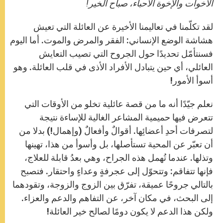
p
g
o
r
الأخوات والإخوة الأحباء، صباح الخير!
p
e
k
r
لقد تكلّمنا في تعاليمنا الأخيرة عن العائلة التي تعيش
هشاشة الوضع الإنساني: الفقر والمرض والموت. أما اليوم
فسنتأمّل تحديدًا حول الجروح التي تصيب التعايش
العائلي، أي حين يتبادل الأفراد الأذى في قلب العائلة. وهو
أسوأ الأمور!
نعلم جيّدًا أنه ما من قصة عائلية تخلو من الأوقات التي
تتعرض فيها حميمية المشاعر الغالية للإساءة نتيجة
لتصرفات أحدِ أعضائِها. أقوالٌ وأفعالٌ (وإهمال!) بدلا من
أن تعبّر عن المحية تستأصلها، بل وأسوأ من هذا، تهينها
وتذلها. عندما تُهمل هذه الجراح، وهي بعدُ قابلة للعلاج،
فإنها تتفاقم: وتتحوّل إلى عجرفةٍ وعداءٍ واحتقار. فتصبح
بالتالي جروحًا عميقة، تفرّق بين الزوج والزوجة، وتقودهما
إلى البحث، في مكان آخر، عن التفاهم والدعم والعزاء.
ولكن هذا الدعم لا يكون دومًا لصالح خير العائلة!