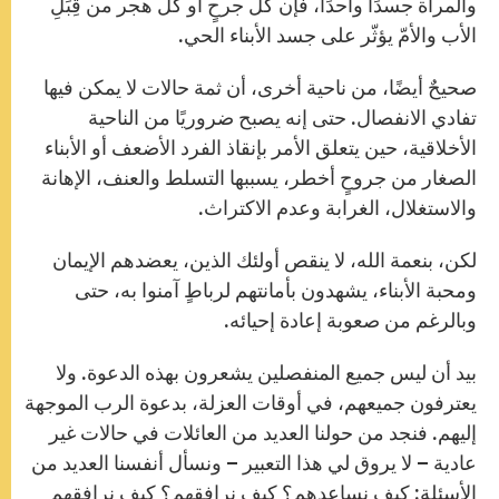
والمرأة جسدًا واحدًا، فإن كلّ جرحٍ أو كلّ هجر من قِبَلِ
الأب والأمّ يؤثّر على جسد الأبناء الحي.
صحيحٌ أيضًا، من ناحية أخرى، أن ثمة حالات لا يمكن فيها
تفادي الانفصال. حتى إنه يصبح ضروريًا من الناحية
الأخلاقية، حين يتعلق الأمر بإنقاذ الفرد الأضعف أو الأبناء
الصغار من جروحٍ أخطر، يسببها التسلط والعنف، الإهانة
والاستغلال، الغرابة وعدم الاكتراث.
لكن، بنعمة الله، لا ينقص أولئك الذين، يعضدهم الإيمان
ومحبة الأبناء، يشهدون بأمانتهم لرباطٍ آمنوا به، حتى
وبالرغم من صعوبة إعادة إحيائه.
بيد أن ليس جميع المنفصلين يشعرون بهذه الدعوة. ولا
يعترفون جميعهم، في أوقات العزلة، بدعوة الرب الموجهة
إليهم. فنجد من حولنا العديد من العائلات في حالات غير
عادية – لا يروق لي هذا التعبير – ونسأل أنفسنا العديد من
الأسئلة: كيف نساعدهم؟ كيف نرافقهم؟ كيف نرافقهم