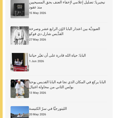
نيجيريا: تضليل إعلامي لإخفاء العنف بحق المسيحيين
منذ عقود
15 May 2026
العبوديَّة بين اعتذار البابا لاوُن الرابع عشر وصرخة
القدِّيس شارل دي فوكو
27 May 2026
البابا: حياة الله قادرة على أن تغيّر حياتنا
1 Jun 2026
البابا يركع في المكان الذي نجا فيه البابا القديس يوحنا
بولس الثاني من محاولة اغتيال
13 May 2026
الليتورجيَّا في سرّ الكنيسة
20 May 2026