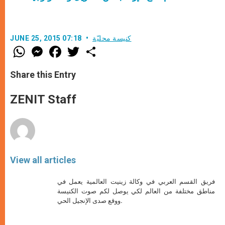
كنيسة محليّة
JUNE 25, 2015 07:18
W
M
F
T
S
h
e
a
w
h
a
s
c
i
a
t
s
e
t
r
Share this Entry
s
e
b
t
e
A
n
o
e
p
g
o
r
ZENIT Staff
p
e
k
r
View all articles
فريق القسم العربي في وكالة زينيت العالمية يعمل في
مناطق مختلفة من العالم لكي يوصل لكم صوت الكنيسة
ووقع صدى الإنجيل الحي.