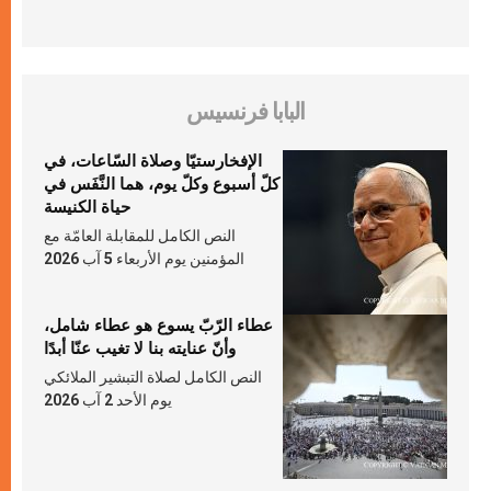
البابا فرنسيس
الإفخارستيّا وصلاة السّاعات، في
كلّ أسبوع وكلّ يوم، هما النَّفَس في
حياة الكنيسة
النص الكامل للمقابلة العامّة مع
المؤمنين يوم الأربعاء 5 آب 2026
عطاء الرّبّ يسوع هو عطاء شامل،
وأنّ عنايته بنا لا تغيب عنّا أبدًا
النص الكامل لصلاة التبشير الملائكي
يوم الأحد 2 آب 2026