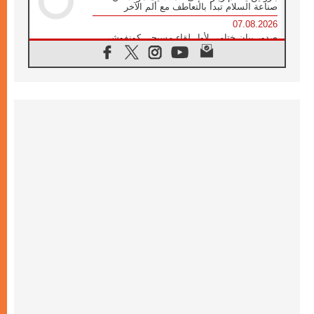
صناعة السلام تبدأ بالتعاطف مع ألم الآخر
07.08.2026
صدور بيان ختامي لأول لقاء مسيحي كونفوشي
بمشاركة الدائرة الفاتيكانية للحوار بين الأديان
07.08.2026
الكاردينال ستورلا: زيارة البابا لاوُن الرابع عشر
ستكون بشرى سارة للأوروغواي بأكملها
07.08.2026
الفاتيكان يعلن برنامج الزيارة الرسولية للبابا لاوُن
الرابع عشر إلى فرنسا
07.08.2026
في الذكرى الـ ٨١ لحادثة هيروشيما الكنيسة في
اليابان تنظم ١٠ أيام للصلاة على نية السلام
07.08.2026
الكنيسة في الأوروغواي: زيارة البابا ستعزز
الإيمان والرجاء
06.08.2026
الاجتماع الشهري للمطارنة الموارنة
06.08.2026
الكاردينال روسي: زيارة البابا لاوُن إلى الأرجنتين
هي تكريم للبابا فرنسيس