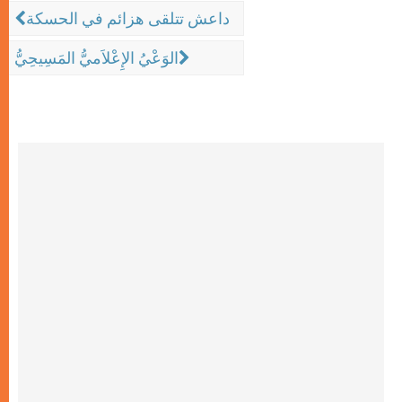
داعش تتلقى هزائم في الحسكة
الوَعْيُ الإِعْلاَميُّ المَسِيحِيُّ