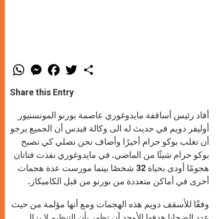
W
M
F
T
S
h
e
a
w
h
a
s
c
i
a
t
s
e
t
r
Share this Entry
s
e
b
t
e
A
n
o
e
p
g
o
r
أفاد رئيس أساقفة مايدوغوري عاصمة بورنو المونسنيور
p
e
k
r
أوليفر دويم في حديث له الى وكالة فيدس أن الجميع يرجو
أن تغلب بوكو حرام أخيرًا وأضاف نحن نصلي كي تصبح
بوكو حرام شيئًا من الماضي. في مايدوغوري نفذت فتاتان
هجومًا أودى بحياة 32 شخصًا بينما مورست عدة هجمات
أخرى في أماكن متعددة من بورنو من قبل الكاميكاز.
وفقًا للأسقف دويم هذه الهجمات ومع أنها مؤلمة من حيث
عدد الضحايا هدفها الأوحد أن تظهر بأن التنظيم لا يزال