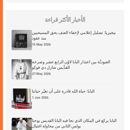
الأخبار الأكثر قراءة
نيجيريا: تضليل إعلامي لإخفاء العنف بحق المسيحيين
منذ عقود
15 May 2026
العبوديَّة بين اعتذار البابا لاوُن الرابع عشر وصرخة
القدِّيس شارل دي فوكو
27 May 2026
البابا: حياة الله قادرة على أن تغيّر حياتنا
1 Jun 2026
البابا يركع في المكان الذي نجا فيه البابا القديس يوحنا
بولس الثاني من محاولة اغتيال