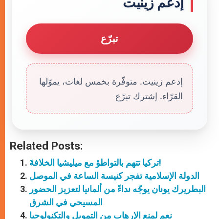
إدعم زينيت
تبرّع
إدعم زينيت. متوفّرة بخمس لغات، يموّلها
القرّاء. إشترك تبرّع
Related Posts:
تركيا تتهم بالتواطؤ مع ميليشيا الخلافةَ!
الدولة الإسلامية تفجر كنيسة الساعة في الموصل
البطريرك يونان يوجّه نداءً من ألمانيا لتعزيز الحضور
المسيحي في الشرق
نعم لمنع الإرهاب من التمويل والتكنولوجيا