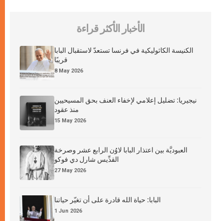
الأخبار الأكثر قراءة
الكنيسة الكاثوليكية في فرنسا تستعدّ لاستقبال البابا
قريبًا
8 May 2026
نيجيريا: تضليل إعلامي لإخفاء العنف بحق المسيحيين
منذ عقود
15 May 2026
العبوديَّة بين اعتذار البابا لاوُن الرابع عشر وصرخة
القدِّيس شارل دي فوكو
27 May 2026
البابا: حياة الله قادرة على أن تغيّر حياتنا
1 Jun 2026