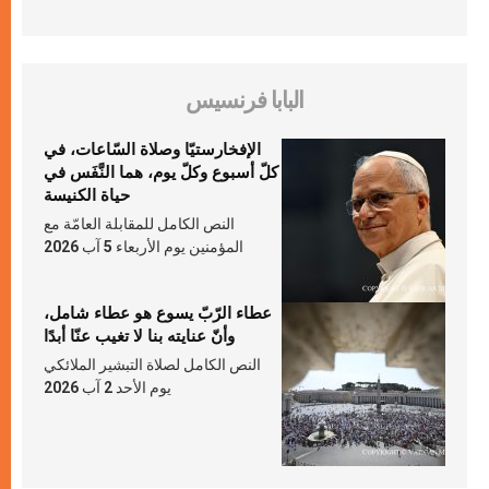
البابا فرنسيس
الإفخارستيّا وصلاة السّاعات، في
كلّ أسبوع وكلّ يوم، هما النَّفَس في
حياة الكنيسة
النص الكامل للمقابلة العامّة مع
المؤمنين يوم الأربعاء 5 آب 2026
عطاء الرّبّ يسوع هو عطاء شامل،
وأنّ عنايته بنا لا تغيب عنّا أبدًا
النص الكامل لصلاة التبشير الملائكي
يوم الأحد 2 آب 2026