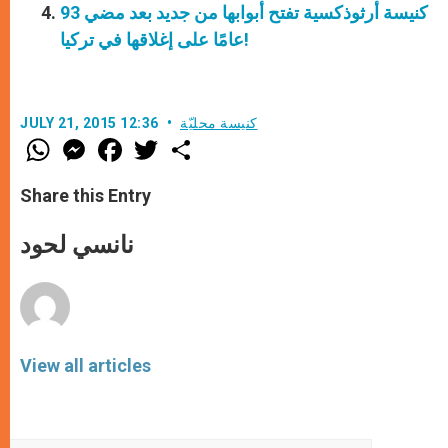
كنيسة أرثوذكسية تفتح أبوابها من جديد بعد مضي 93
عامًا على إغلاقها في تركيا!
كنيسة محليّة
JULY 21, 2015 12:36
W
M
F
T
S
h
e
a
w
h
a
s
c
i
a
t
s
e
t
r
Share this Entry
s
e
b
t
e
A
n
o
e
p
g
o
r
نانسي لحود
p
e
k
r
View all articles