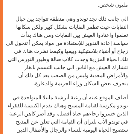
مليون شخص.
الى جانب ذلك نجد توندو وهي منطقة تتواجد بين جبال
النفايات حيت تطمر النفايات بشكل كبير ولكن سكانها
تعلموا واعتادوا العيش بين النفايات ومن هناك بدأت
سياسة إعادة التدوير للإستفادة من مواد يمكن أ تتحول الى
زجاج أو أشياء بلاستيكية وبيعها وكيفما نظرت هناك في
تلك الحياة المزرية وجدت كلاب ضالة وطيور النورس التي
تتشارك العيش مع الناس الى جانب التسمم بالغاز
والأمراض المعدية وليس من الصعب بعد كل ذلك أن
ينجرف بعض السكان وراء الجريمة والدعارة.
أضاف الموقع عينه أن رعية أبرشية مانيلا المتواجدة في
توندو مكرسة لقيامة المسيح وهناك تقدم الكنيسة للفقراء
الذين خسروا رجاءهم حياة أفضل، وقد أصر كاهن الرعية
في توندو الأب بلتران أن القيامة التي تعلن عن المذبح
ستصبح الحياة اليومية للنساء والرجال والأطفال الذين