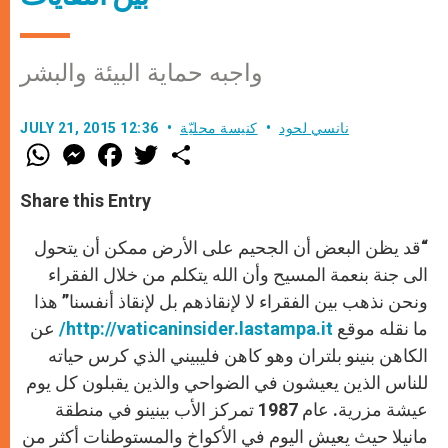
واجبه حماية البيئة والبشر
نانسي لحود
كنيسة محليّة
JULY 21, 2015 12:36
W
M
F
T
S
h
e
a
w
h
a
s
c
i
a
t
s
e
t
r
Share this Entry
s
e
b
t
e
A
n
o
e
p
g
o
r
“قد يظن البعض أن الجحيم على الأرض ممكن أن يتحول
p
e
k
r
الى جنة بنعمة المسيح وأن الله يتكلم من خلال الفقراء
ونحن نذهب بين الفقراء لا لإنقاذهم بل لإنقاذ أنفسنا” هذا
ما نقله موقع
http://vaticaninsider.lastampa.it
/
عن
الكاهن بنينو بلتران وهو كاهن فليبيني الذي كرس حياته
للناس الذين يعيشون في الضواحي والذين يقبلون كل يوم
عيشة مزرية. عام 1987 تمركز الأب بينينو في منطقة
مانيلا حيث يعيش اليوم في الأكواخ والمستوطنات أكثر من