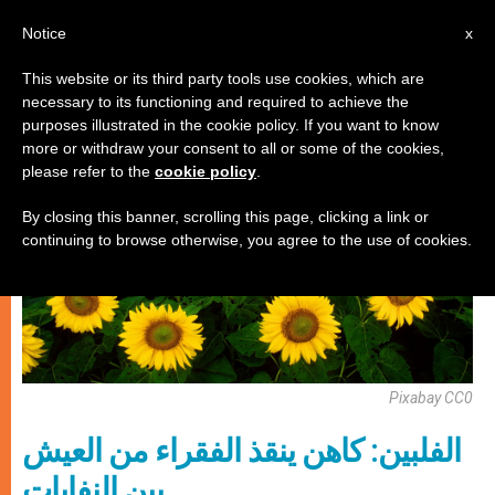
AR
Notice
x
This website or its third party tools use cookies, which are
necessary to its functioning and required to achieve the
كنيسة محليّة
purposes illustrated in the cookie policy. If you want to know
more or withdraw your consent to all or some of the cookies,
please refer to the
cookie policy
.
By closing this banner, scrolling this page, clicking a link or
continuing to browse otherwise, you agree to the use of cookies.
Pixabay CC0
الفلبين: كاهن ينقذ الفقراء من العيش
بين النفايات