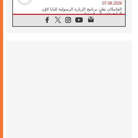
07.08.2026
الفاتيكان يعلن برنامج الزيارة الرسولية للبابا لاوُن
الرابع عشر إلى فرنسا
07.08.2026
في الذكرى الـ ٨١ لحادثة هيروشيما الكنيسة في
اليابان تنظم ١٠ أيام للصلاة على نية السلام
07.08.2026
الكنيسة في الأوروغواي: زيارة البابا ستعزز
الإيمان والرجاء
06.08.2026
الاجتماع الشهري للمطارنة الموارنة
06.08.2026
الكاردينال روسي: زيارة البابا لاوُن إلى الأرجنتين
هي تكريم للبابا فرنسيس
06.08.2026
زيارة البابا إلى البيرو ستكون زمن نعمة ومصالحة
ورجاء
06.08.2026
الكاردينال بارولين في المكسيك: علينا أن نكون
حاضرين إلى جانب المهمشين والمهاجرين
والأجانب