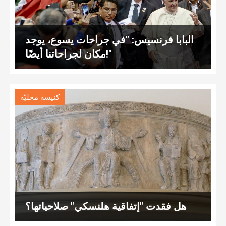
البابا فرنسيس: "في جراحات يسوع، يوجد
مكان لجراحاتنا أيضًا!"
كنيسة محليّة
هل فقدت "إتفاقية هلنسكي" صلاحياتها؟