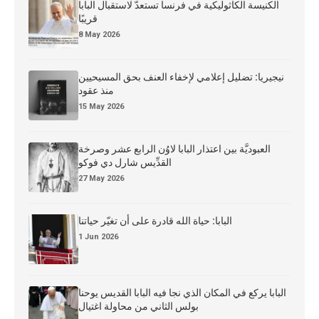
الكنيسة الكاثوليكية في فرنسا تستعدّ لاستقبال البابا
قريبًا
8 May 2026
نيجيريا: تضليل إعلامي لإخفاء العنف بحق المسيحيين
منذ عقود
15 May 2026
العبوديَّة بين اعتذار البابا لاوُن الرابع عشر وصرخة
القدِّيس شارل دي فوكو
27 May 2026
البابا: حياة الله قادرة على أن تغيّر حياتنا
1 Jun 2026
البابا يركع في المكان الذي نجا فيه البابا القديس يوحنا
بولس الثاني من محاولة اغتيال