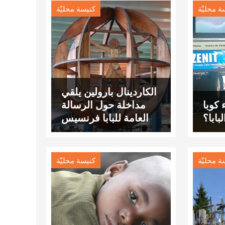
ة محليّة
كنيسة محليّة
الكاردينال بارولين يلقي
 كوبا
مداخلة حول الرسالة
لبابا؟
العامة للبابا فرنسيس
"كن مسبحا"
ة محليّة
كنيسة محليّة