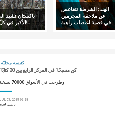
الهند: الشرطة تتقاعس
عن ملاحقة المجرمين
باكستان تشيد ال
في قضية اغتصاب راهبة
الأكبر في كلّ آسيا!
كنيسة محليّة
"كن مسبحًا" في المركز الرابع بين 20 كتابًا
وطرحت في الأسواق 70000 نسخة
JUL 03, 2015 06:28
نانسي لحود