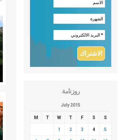
روزنامة
July 2015
M
T
W
T
F
S
S
1
2
3
4
5