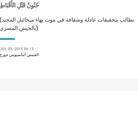
جُنُونُ قَتْلِ الأَقْبَاطِ
(نطالب بتحقيقات عادلة وشفافة في موت بهاء مي
بالجيش المصري)
JUL 03, 2015 06:13
القمص أثناسيوس جورج