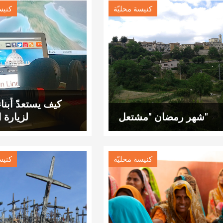
كنيسة محليّة
كنيس
كيف يستعدّ أبناء
شهر رمضان "مشتعل"
لزيارة ا
كنيسة محليّة
كنيس