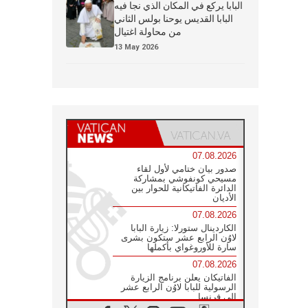
البابا يركع في المكان الذي نجا فيه
البابا القديس يوحنا بولس الثاني
من محاولة اغتيال
13 May 2026
07.08.2026
صدور بيان ختامي لأول لقاء
مسيحي كونفوشي بمشاركة
الدائرة الفاتيكانية للحوار بين
الأديان
07.08.2026
الكاردينال ستورلا: زيارة البابا
لاوُن الرابع عشر ستكون بشرى
سارة للأوروغواي بأكملها
07.08.2026
الفاتيكان يعلن برنامج الزيارة
الرسولية للبابا لاوُن الرابع عشر
إلى فرنسا