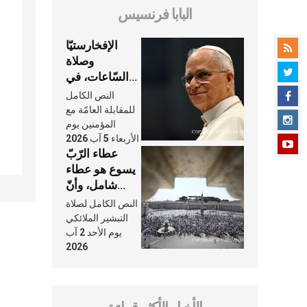
البابا فرنسيس
الإفخارستيّا
وصلاة
السّاعات، في
كلّ أسبوع وكلّ
النص الكامل
يوم، هما النَّفَس
للمقابلة العامّة مع
في حياة
المؤمنين يوم
الأربعاء 5 آب 2026
الكنيسة
عطاء الرّبّ
يسوع هو عطاء
شامل، وأنّ
عنايته بنا لا
النص الكامل لصلاة
تغيب عنّا أبدًا
التبشير الملائكي
يوم الأحد 2 آب
2026