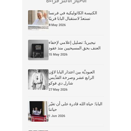
الأخبار الأكثر قراءة
الكنيسة الكاثوليكية في فرنسا
تستعدّ لاستقبال البابا قريبًا
8 May 2026
نيجيريا: تضليل إعلامي لإخفاء
العنف بحق المسيحيين منذ عقود
15 May 2026
العبوديَّة بين اعتذار البابا لاوُن
الرابع عشر وصرخة القدِّيس
شارل دي فوكو
27 May 2026
البابا: حياة الله قادرة على أن تغيّر
حياتنا
1 Jun 2026