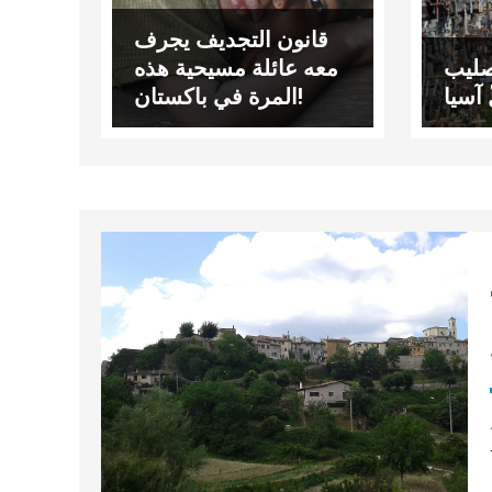
قانون التجديف يجرف
صليب
معه عائلة مسيحية هذه
المرة في باكستان!