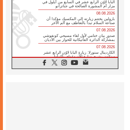
البابا لاوُن الرابع عشر في السابع من أيلول في
مزار أم المشورة الصالحة في جناتزانو
08.08.2026
بارولين يختتم زيارته إلى المكسيك مؤكدا أن
صناعة السلام تبدأ بالتعاطف مع ألم الآخر
07.08.2026
صدور بيان ختامي لأول لقاء مسيحي كونفوشي
بمشاركة الدائرة الفاتيكانية للحوار بين الأديان
07.08.2026
الكاردينال ستورلا: زيارة البابا لاوُن الرابع عشر
ستكون بشرى سارة للأوروغواي بأكملها
07.08.2026
الفاتيكان يعلن برنامج الزيارة الرسولية للبابا لاوُن
الرابع عشر إلى فرنسا
07.08.2026
في الذكرى الـ ٨١ لحادثة هيروشيما الكنيسة في
اليابان تنظم ١٠ أيام للصلاة على نية السلام
07.08.2026
الكنيسة في الأوروغواي: زيارة البابا ستعزز
الإيمان والرجاء
06.08.2026
الاجتماع الشهري للمطارنة الموارنة
06.08.2026