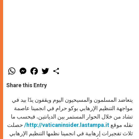
W
M
F
T
S
h
e
a
w
h
a
s
c
i
a
t
s
e
t
r
Share this Entry
s
e
b
t
e
A
n
o
e
p
g
o
r
يتعاضد المسلمون والمسيحيون اليوم ويقفون يدًا بيد في
p
e
k
r
مواجهة التنظيم الإرهابي بوكو حرام في انجمينا عاصمة
تشاد من خلال الحوار المستمر بين الديانتين. فبحسب ما
نقله موقع
http://vaticaninsider.lastampa.it
/
حصلت
ثلاث تفجيرات إرهابية في انجمينا نظمها التنظيم الإرهابي