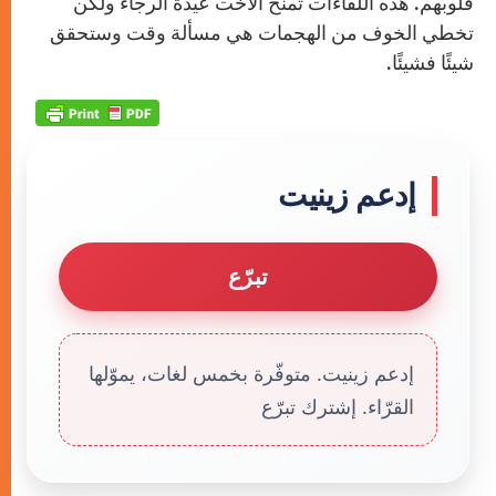
قلوبهم. هذه اللقاءات تمنح الأخت عيدة الرجاء ولكن
تخطي الخوف من الهجمات هي مسألة وقت وستحقق
شيئًا فشيئًا.
إدعم زينيت
تبرّع
إدعم زينيت. متوفّرة بخمس لغات، يموّلها
القرّاء. إشترك تبرّع