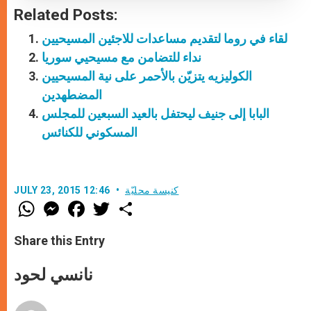
Related Posts:
لقاء في روما لتقديم مساعدات للاجئين المسيحيين
نداء للتضامن مع مسيحيي سوريا
الكوليزيه يتزيّن بالأحمر على نية المسيحيين
المضطهدين
البابا إلى جنيف ليحتفل بالعيد السبعين للمجلس
المسكوني للكنائس
كنيسة محليّة
JULY 23, 2015 12:46
W
M
F
T
S
h
e
a
w
h
a
s
c
i
a
t
s
e
t
r
Share this Entry
s
e
b
t
e
A
n
o
e
p
g
o
r
نانسي لحود
p
e
k
r