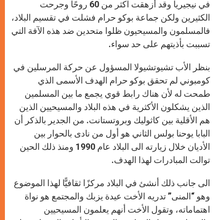
في نيجيريا وقد أزهقت اكثر من 60 روحًا وجرحت
الكثيرين ولكن جماعة بوكو حرام فشلت في تقسيم البلاد،
فالمسلمون والمسيحيون ظلوا متحدين ضد هذه الآفة التي
تسببت بأذيتهم على حد سواء.
بنظر الأب تشيوتشيولا المسؤول عن حركة المرسلين في
كومبوني لم تحقق بوكو حرام الهدف الأسمى الذي
طمحت له لأن هناك رابط قوي يجمع ما بين المسلمين
الذين يشكلون الأكثرية في هذه البلاد والمسيحيين الذين
هم الأقلية بين كاثوليك وبروتستانت. من الجدير بالذكر أن
البابا يوحنا بولس الثاني هو أول من نادى بالحوار بين
الأديان خلال زيارته الى البلاد عام 1990 ومنذ ذلك الحين
توالت المبادرات لهذا الهدف.
الى جانب ذلك أنشئ في البلاد مركزًا ثقافيًّا لهذا الموضوع
وهو “المنى” تدريه الأخت عيدة يزبك والمجتمع هو نواة
اهتماماته، وتقول الأخت أنهم يعلمون المسيحيين