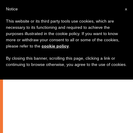
AR
Notice
x
This website or its third party tools use cookies, which are
necessary to its functioning and required to achieve the
purposes illustrated in the cookie policy. If you want to know
٣ افكار روحية حول روحانية المرسل
more or withdraw your consent to all or some of the cookies,
please refer to the
cookie policy
.
By closing this banner, scrolling this page, clicking a link or
لا يمكن لاحد ان يبشر بالمسيح، ما لم
continuing to browse otherwise, you agree to the use of cookies.
يحيَ روحانية المرسل