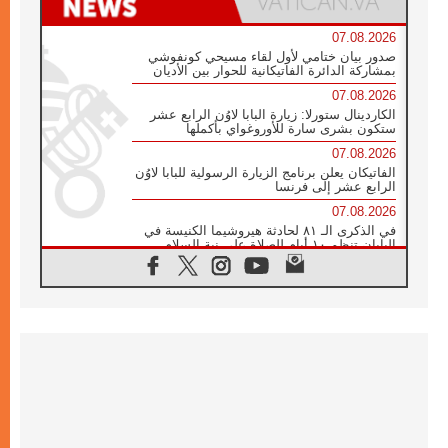
07.08.2026
صدور بيان ختامي لأول لقاء مسيحي كونفوشي
بمشاركة الدائرة الفاتيكانية للحوار بين الأديان
07.08.2026
الكاردينال ستورلا: زيارة البابا لاوُن الرابع عشر
ستكون بشرى سارة للأوروغواي بأكملها
07.08.2026
الفاتيكان يعلن برنامج الزيارة الرسولية للبابا لاوُن
الرابع عشر إلى فرنسا
07.08.2026
في الذكرى الـ ٨١ لحادثة هيروشيما الكنيسة في
اليابان تنظم ١٠ أيام للصلاة على نية السلام
07.08.2026
الكنيسة في الأوروغواي: زيارة البابا ستعزز
الإيمان والرجاء
06.08.2026
الاجتماع الشهري للمطارنة الموارنة
06.08.2026
الكاردينال روسي: زيارة البابا لاوُن إلى الأرجنتين
هي تكريم للبابا فرنسيس
06.08.2026