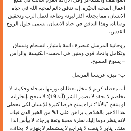
اعمال المحبة الخيّرة. إنه تدفق دائم لمحبة الله في حياة
الانسان، مما يجعله اكثر ليونة وطاعة لعمل الرب وتحقيق
وصاياه. وهذا التدفق في حياة الانسان، يسمى حلول الروح
القدس.
روحانية المرسل عنصرة دائمة بامتياز، انسجام وتنساق
وتكامل واتحاد قوي ومتين في الجسد- الكنيسة والرأس
– يسوع المسيح.
ب- ميزة عريسنا المرسل
أنه معطاء كريم لا يبخل بعطاياه يوزعها بسخاء وحكمة، لا
يخاصم لا يحقد لا يضمر الشر (آية 19)؛ لا يتبجح بإنجازاته
او ينتفخ “باﻷنا”؛ تراه يمنح فرصا كثيرة للإنسان لكي يحظى
هذا الاخير بالخلاص، يراهن على 1% من الخير الذي فيك،
لانه ينظر دوما إليك نظرة محبة وثقة ورجاء، لا ييأس ابدا
منك. يثابر لا يتعب لا يتراجع لا يستسلم لا ينهزم لا يخاف،