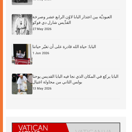
العبوديَّة بين اعتذار البابا لاوُن الرابع عشر وصرخة
القدِّيس شارل دي فوكو
27 May 2026
البابا: حياة الله قادرة على أن تغيّر حياتنا
1 Jun 2026
البابا يركع في المكان الذي نجا فيه البابا القديس يوحنا
بولس الثاني من محاولة اغتيال
13 May 2026