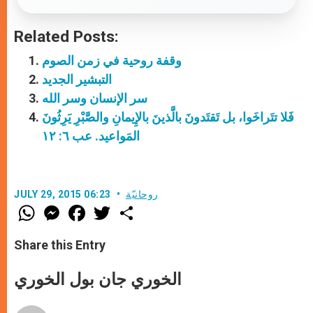
Related Posts:
وقفة روحية في زمن الصوم
التبشير الجديد
سر الإنسان وسر الله
فَلا تتَراخَوا، بل تَقتَدونَ بالَّذينَ بالإِيمانِ والصَّبْرِ يَرِثُونَ
المَواعيد. عب ٦: ١٢
روحانيّة
JULY 29, 2015 06:23
W
M
F
T
S
h
e
a
w
h
a
s
c
i
a
t
s
e
t
r
Share this Entry
s
e
b
t
e
A
n
o
e
p
g
o
r
الخوري جان بول الخوري
p
e
k
r