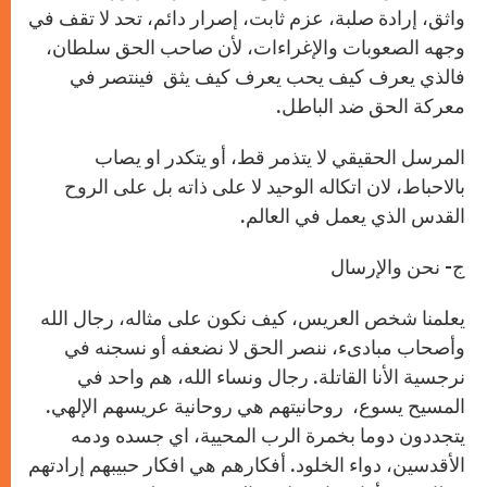
واثق، إرادة صلبة، عزم ثابت، إصرار دائم، تحد لا تقف في
وجهه الصعوبات واﻹغراءات، ﻷن صاحب الحق سلطان،
فالذي يعرف كيف يحب يعرف كيف يثق فينتصر في
معركة الحق ضد الباطل.
المرسل الحقيقي لا يتذمر قط، أو يتكدر او يصاب
بالاحباط، لان اتكاله الوحيد لا على ذاته بل على الروح
القدس الذي يعمل في العالم.
ج- نحن والإرسال
يعلمنا شخص العريس، كيف نكون على مثاله، رجال الله
وأصحاب مبادىء، ننصر الحق لا نضعفه أو نسجنه في
نرجسية اﻷنا القاتلة. رجال ونساء الله، هم واحد في
المسيح يسوع، روحانيتهم هي روحانية عريسهم اﻹلهي.
يتجددون دوما بخمرة الرب المحيية، اي جسده ودمه
الأقدسين، دواء الخلود. أفكارهم هي افكار حبيبهم إرادتهم