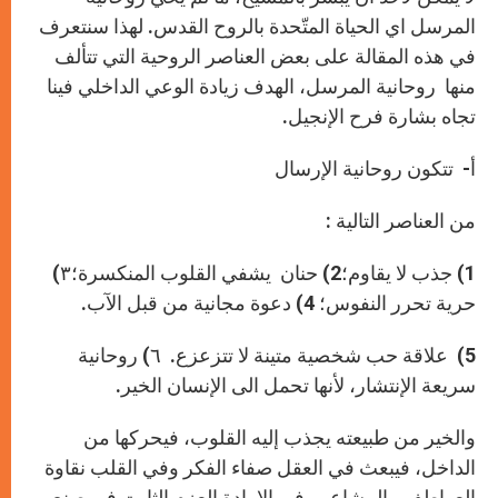
p
e
k
r
المرسل اي الحياة المتّحدة بالروح القدس. لهذا سنتعرف
في هذه المقالة على بعض العناصر الروحية التي تتألف
منها روحانية المرسل، الهدف زيادة الوعي الداخلي فينا
تجاه بشارة فرح الإنجيل.
أ- تتكون روحانية الإرسال
من العناصر التالية :
1) جذب لا يقاوم؛2) حنان يشفي القلوب المنكسرة؛٣)
حرية تحرر النفوس؛ 4) دعوة مجانية من قبل اﻵب.
5) علاقة حب شخصية متينة لا تتزعزع. ٦) روحانية
سريعة اﻹنتشار، ﻷنها تحمل الى الإنسان الخير.
والخير من طبيعته يجذب إليه القلوب، فيحركها من
الداخل، فيبعث في العقل صفاء الفكر وفي القلب نقاوة
العواطف والمشاعر وفي الارادة العزم الثابت في صنع