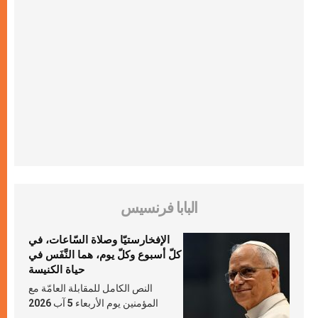
البابا فرنسيس
الإفخارستيّا وصلاة السّاعات، في
كلّ أسبوع وكلّ يوم، هما النَّفَس في
حياة الكنيسة
النص الكامل للمقابلة العامّة مع
المؤمنين يوم الأربعاء 5 آب 2026