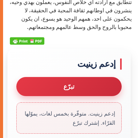
تتطابق مع أرادته اي خلاص النفوس، يعملون بهدي وحيه،
ينشرون في اوطانهم ثقافة المحبة في الحقيقة، لا
يحكمون على احد، همهم الوحيد هو يسوع، ان يكون
محبوبا بالروح والحق وسط عالمهم ومجتمعاتهم.
إدعم زينيت
تبرّع
إدعم زينيت. متوفّرة بخمس لغات، يموّلها
القرّاء. إشترك تبرّع