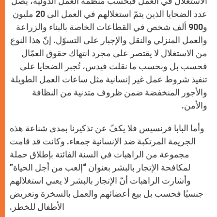
الاستغلال في العمل فبحسب منظمة العمل الدولية، يصل
عدد الضحايا الذين يتمّ استغلالهم في العمل الى 20 مليون
و900 ألف شخص في القطاعات الخاصة بالبناء والزراعة
والعمل المنزلي والنقل والإجبار على التسوّل. إنّ هذا النوع
من الاستغلال لا يقتصر على مجرد انتهاك حقوق العمّال
فحسب بل وبحسب ما نقلت فيدس، تُجبر الضحايا على
تنفيذ شروط عمل غير إنسانية مثل ساعات العمل الطويلة
والأجور المنخفضة ضمن ظروف متدنية من النظافة
والأمن.
وأما البابا فرنسيس فلا يكفّ عن تذكيرنا بمدى شناعة هذه
الجريمة المرتكبة ضد الإنسانية جمعاء. وكانت قد قامت
مجموعة من الراهبات في السنة الفائتة بإطلاق حملة
لمكافحة الإتجار بالبشر بعنوان “إلعب من أجل الحياة”
وأشارت الراهبات أنّ الإتجار بالبشر لا يعني استغلالهم
جنسيًا فحسب بل بيع أعضائهم والعمل بالسخرة وتعريض
الأطفال للخطر.