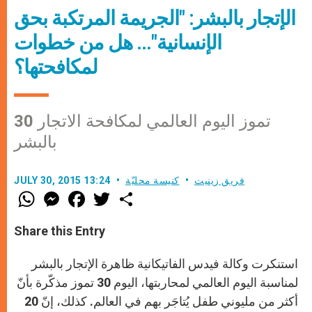
الإتجار بالبشر: "الجريمة المرتكبة بحق
الإنسانية"… هل من خطوات
لمكافحتها؟
30 تموز اليوم العالمي لمكافحة الاتجار
بالبشر
فريق زينيت
كنيسة محليّة
JULY 30, 2015 13:24
W
M
F
T
S
h
e
a
w
h
a
s
c
i
a
t
s
e
t
r
Share this Entry
s
e
b
t
e
A
n
o
e
p
g
o
r
استنكرت وكالة فيدس الفاتيكانية ظاهرة الإتجار بالبشر
p
e
k
r
لمناسبة اليوم العالمي لمحاربتها، اليوم 30 تموز مذكّرة بأنّ
أكثر من مليوني طفل يُتاجَر بهم في العالم. كذلك، إنّ 20