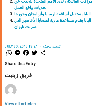
مراقب الفاتيكان لدى الأمم المتحدة يتحدث عن
تحديات واقع العمل
البابا يستقبل أساقفة ارمينيا وأزبايجان وجورجا
البابا يقدم مساعدة مادية لضحايا الأعاصير التي
ضربت تايوان
كنيسة محليّة
JULY 30, 2015 13:24
W
M
F
T
S
h
e
a
w
h
a
s
c
i
a
t
s
e
t
r
Share this Entry
s
e
b
t
e
A
n
o
e
p
g
o
r
فريق زينيت
p
e
k
r
View all articles