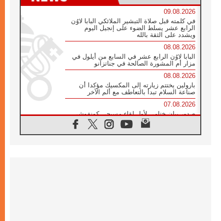
09.08.2026
في كلمته قبل صلاة التبشير الملائكي البابا لاوُن
الرابع عشر يسلط الضوء على إنجيل اليوم
ويشدد على الثقة بالله
08.08.2026
البابا لاوُن الرابع عشر في السابع من أيلول في
مزار أم المشورة الصالحة في جناتزانو
08.08.2026
بارولين يختتم زيارته إلى المكسيك مؤكدا أن
صناعة السلام تبدأ بالتعاطف مع ألم الآخر
07.08.2026
صدور بيان ختامي لأول لقاء مسيحي كونفوشي
بمشاركة الدائرة الفاتيكانية للحوار بين الأديان
07.08.2026
الكاردينال ستورلا: زيارة البابا لاوُن الرابع عشر
ستكون بشرى سارة للأوروغواي بأكملها
07.08.2026
الفاتيكان يعلن برنامج الزيارة الرسولية للبابا لاوُن
الرابع عشر إلى فرنسا
07.08.2026
في الذكرى الـ ٨١ لحادثة هيروشيما الكنيسة في
اليابان تنظم ١٠ أيام للصلاة على نية السلام
07.08.2026