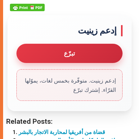
إدعم زينيت
تبرّع
إدعم زينيت. متوفّرة بخمس لغات، يموّلها
القرّاء. إشترك تبرّع
Related Posts:
قضاة من أفريقيا لمحاربة الاتجار بالبشر