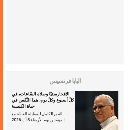
البابا فرنسيس
الإفخارستيّا وصلاة السّاعات، في
كلّ أسبوع وكلّ يوم، هما النَّفَس في
حياة الكنيسة
النص الكامل للمقابلة العامّة مع
المؤمنين يوم الأربعاء 5 آب 2026