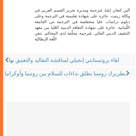
ألين كنعان إيليا، مُترجمة ومديرة تحرير القسم العربي في
وكالة زينيت. حائزة على شهادة تعليمية في الترجمة وعلى
دبلوم دراسات عليا متخصّصة في الترجمة من الجامعة
اللّبنانية. حائزة على شهادة الثقافة الدينية العُليا من معهد
التثقيف الديني العالي. مُترجمة محلَّفة لدى المحاكم. تتقن
اللّغة الإيطاليّة
لقاء بروتستانتي إنجيلي لمناقشة التقاليد والتعمق بها
بطريرك روسيا يطلق نداءات للسلام بين روسيا وأوكرانيا