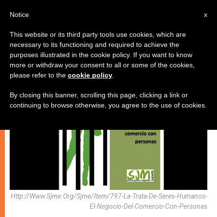
AR
Notice
x
This website or its third party tools use cookies, which are
necessary to its functioning and required to achieve the
كنيسة محليّة
purposes illustrated in the cookie policy. If you want to know
more or withdraw your consent to all or some of the cookies,
please refer to the
cookie policy
.
By closing this banner, scrolling this page, clicking a link or
continuing to browse otherwise, you agree to the use of cookies.
Http://www.sjme.org/sjme/item/797-La-Trata-De-Seres-Humanos-
El-Negocio-Del-Comercio-Con-Personas