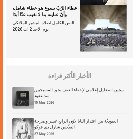
عطاء الرّبّ يسوع هو عطاء شامل،
وأنّ عنايته بنا لا تغيب عنّا أبدًا
النص الكامل لصلاة التبشير الملائكي
يوم الأحد 2 آب 2026
الأخبار الأكثر قراءة
نيجيريا: تضليل إعلامي لإخفاء العنف بحق المسيحيين
منذ عقود
15 May 2026
العبوديَّة بين اعتذار البابا لاوُن الرابع عشر وصرخة
القدِّيس شارل دي فوكو
27 May 2026