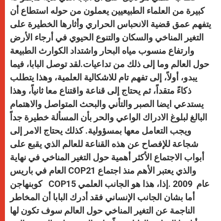
كبيرة من العلماء الطبيعيين يعملون من حوله استطاع أن
يتفهم عمق قضية الانحباس الحراري وأثارها الخطيرة على
التغير المناخي والسكان والتنوع الحيوي في أرجاء الأرض
وارتفاع منسوب مياه البحار واشتداد الكوارث الطبيعة
حول العالم وما إلى ذلك من تداعيات.لقد توصل البابا، فيما
يبدو، أولاً، إلى تفهم تام للاشكالية العلمية، وهذا يتطلب
ذكاءً متقداً، ثم يحتاج إلى قناعة واقتناع معا ثانياً، وهذا
يستدعي ايضا الصبر والتأني والبحث المتواصل والاهتمام
البالغ لبلوغ الادراك الواعي والحر بأن المسألة خطيرة جداً
ويجب التعامل معها بمسؤولية. كذلك يحتاج الامر إلى
شجاعة للإفصاح عن هذه القناعة للعالم الذي يقبع على
أبواب الاجتماع الأكثر أهمية حول التغير المناخي في نهاية
العام في باريس COP21 والذي يعتبر الأهم منذ اجتماع
كوبنهاجن COP15 عام 2009 .إذا، هذا هو الجانب العلمي
أما بشان الجانب الإنساني فقد أدرك البابا أن المخاطر
الناجمة عن التغير المناخي حول العالم سوف تكون لها