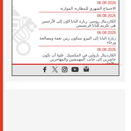
06.08.2026
الاجتماع الشهري للمطارنة الموارنة
06.08.2026
الكاردينال روسي: زيارة البابا لاوُن إلى الأرجنتين
هي تكريم للبابا فرنسيس
06.08.2026
زيارة البابا إلى البيرو ستكون زمن نعمة ومصالحة
ورجاء
06.08.2026
الكاردينال بارولين في المكسيك: علينا أن نكون
حاضرين إلى جانب المهمشين والمهاجرين
والأجانب
06.08.2026
البابا لاوُن الرابع عشر للشباب في أسيزي:
"أوروبا والعالم يبحثان اليوم عن قديسين جُدد
فيكم"
06.08.2026
البابا في أسيزي يتحدث إلى الشباب المشاركين
في لقاء الشباب الفرنسيسكاني
06.08.2026
البابا لاوُن الرابع عشر يبرق معزيا بوفاة
الكاردينال جوليو دوارتي لانغا
05.08.2026