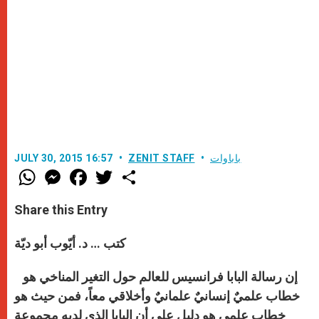
باباوات
ZENIT STAFF
JULY 30, 2015 16:57
W
M
F
T
S
h
e
a
w
h
a
s
c
i
a
t
s
e
t
r
Share this Entry
s
e
b
t
e
A
n
o
e
p
g
o
r
كتب … د. أيّوب أبو ديّة
p
e
k
r
إن رسالة البابا فرانسيس للعالم حول التغير المناخي هو
خطاب علميٌ إنسانيٌ علمانيٌ وأخلاقي معاً، فمن حيث هو
خطاب علمي هو دليل على أن البابا الذي لديه مجموعة