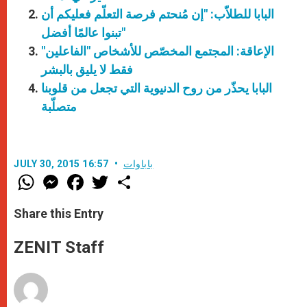
البابا للطلاّب: "إن مُنحتم فرصة التعلّم فعليكم أن
تبنوا عالمًا أفضل"
الإعاقة: المجتمع المخصّص للأشخاص "الفاعلين"
فقط لا يليق بالبشر
البابا يحذّر من روح الدنيوية التي تجعل من قلوبنا
متصلّبة
باباوات
JULY 30, 2015 16:57
W
M
F
T
S
h
e
a
w
h
a
s
c
i
a
t
s
e
t
r
Share this Entry
s
e
b
t
e
A
n
o
e
p
g
o
r
ZENIT Staff
p
e
k
r