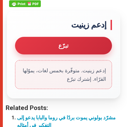
إدعم زينيت
تبرّع
إدعم زينيت. متوفّرة بخمس لغات، يموّلها
القرّاء. إشترك تبرّع
Related Posts:
مشرّد بولوني يموت بردًا في روما والبابا يدعو إلى
التفكير في أمثاله