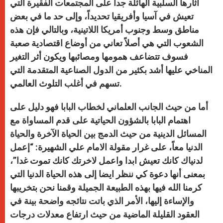
أثارها السلبية الهائلة جداً على المجتمعات الفقيرة التي
تعيش في آسيا وأفريقيا تحديداً، وإلى حد ما في بعض
مناطق وسط وجنوب أمريكا اللاتينية، وبالتالي فإن هذه
الشعوب التي هي أصلاً تعاني من أوضاع اقتصادية صعبة
فسوف تتضاعف همومها ومصائبها ويكون أثر التغير
المناخي عليها أشد بكثير من الدول الصناعية المتقدمة التي
تسهم في أغلب التلوث العالمي.
أما من حيث الجانب العلماني لخطاب البابا فهو دليل على
اهتمام البابا بالشؤون الحياتية على قدم المساواة مع
المسائل الدينية من حيث الدمج بين الحياة الآخرة والحياة
الدنيا معاً، على غرار مقولة الامام علي الشهيرة: “إعمل
لدنياك كانك تعيش ابدا واعمل لاخرتك كانك تموت غدا”،
بمعنى أنها دعوة كي ننظر ايضا إلى هذه الحياة الدنيا التي
كرمنا الله فيها بهذه الطبيعة الجميلة وقمنا نحن بتخريبها
والإساءة إليها، الأمر الذي باتت نتائجه واضحة بينة في
العقود القليلة الماضية من حيث ارتفاع معدلات درجات