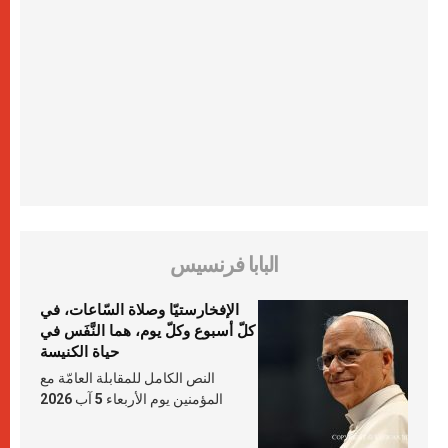
البابا فرنسيس
الإفخارستيّا وصلاة السّاعات، في
كلّ أسبوع وكلّ يوم، هما النَّفَس في
حياة الكنيسة
النص الكامل للمقابلة العامّة مع
المؤمنين يوم الأربعاء 5 آب 2026