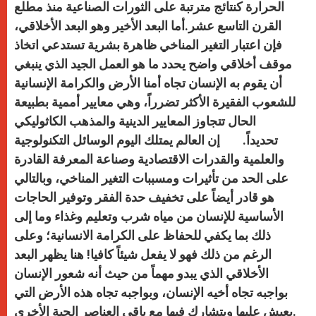
الحرارة كنتائج مترتبة على الثورات الصناعية منذ مطلع
القرن التاسع عشر.أما البعد الأخير وهو البعد الأخلاقي،
فإن اعتبار التغير المناخي ظاهرة بشرية تستدعي اتخاذ
موقف أخلاقي واضح يحدد ما هو العمل الجيد الذي ينبغي
أن يقوم به الإنسان تجاه أمنا الأرض والكرامة الإنسانية
للشعوب الفقيرة الأكثر تضرراً، وهي معايير أممية بطبيعة
الحال تتجاوز المعايير الدينية والمذهب الكاثوليكي
تحديداً. إن العالم يمتلك اليوم الوسائل التكنولوجية
والعلمية والقدرات الاقتصادية وصناعة المعرفة القادرة
على الحد من تأثيرات ومسببات التغير المناخي، وبالتالي
هو قادر أيضاً على تخفيف حدة الفقر وتوفير الحاجات
الأساسية للإنسان من مياه شرب وتعليم وغذاء وما إلى
ذلك بما يكفي للحفاظ على الكرامة الانسانية؛ وعلى
الرغم من ذلك فهو لا يفعل شيئاً كافيا! هنا يظهر البعد
الأخلاقي الذي يبدو مهماً من حيث أنه شعور الإنسان
بواجبه تجاه أخيه الإنسان، وبواجبه تجاه هذه الأرض التي
يعيش عليها ويتشارك فيها مع باقي العناصر الحية الأخرى.