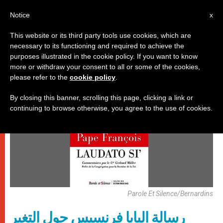
AR
Notice
x
This website or its third party tools use cookies, which are
necessary to its functioning and required to achieve the
باباوات
purposes illustrated in the cookie policy. If you want to know
more or withdraw your consent to all or some of the cookies,
please refer to the
cookie policy
.
By closing this banner, scrolling this page, clicking a link or
continuing to browse otherwise, you agree to the use of cookies.
Parole Et Silence/Bernardins
رسالة البابا فرنسيس حول التغير