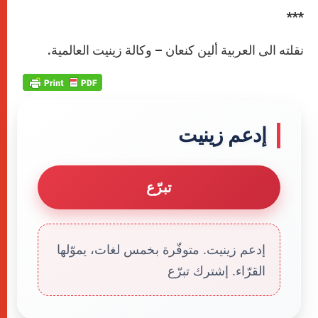
***
نقلته الى العربية ألين كنعان – وكالة زينيت العالمية.
إدعم زينيت
تبرّع
إدعم زينيت. متوفّرة بخمس لغات، يموّلها
القرّاء. إشترك تبرّع