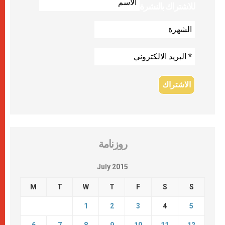
للاشتراك بالنشرة
روزنامة
July 2015
M
T
W
T
F
S
S
1
2
3
4
5
6
7
8
9
10
11
12