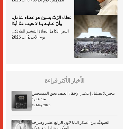
عطاء الرّبّ يسوع هو عطاء شامل،
وأنّ عنايته بنا لا تغيب عنّا أبدًا
النص الكامل لصلاة التبشير الملائكي
يوم الأحد 2 آب 2026
الأخبار الأكثر قراءة
نيجيريا: تضليل إعلامي لإخفاء العنف بحق المسيحيين
منذ عقود
15 May 2026
العبوديَّة بين اعتذار البابا لاوُن الرابع عشر وصرخة
القدِّيس شارل دي فوكو