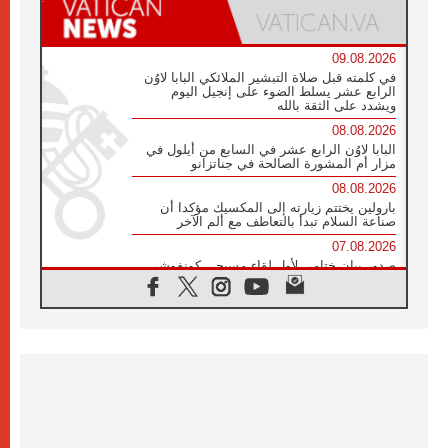
09.08.2026
في كلمته قبل صلاة التبشير الملائكي البابا لاوُن
الرابع عشر يسلط الضوء على إنجيل اليوم
ويشدد على الثقة بالله
08.08.2026
البابا لاوُن الرابع عشر في السابع من أيلول في
مزار أم المشورة الصالحة في جناتزانو
08.08.2026
بارولين يختتم زيارته إلى المكسيك مؤكدا أن
صناعة السلام تبدأ بالتعاطف مع ألم الآخر
07.08.2026
صدور بيان ختامي لأول لقاء مسيحي كونفوشي
بمشاركة الدائرة الفاتيكانية للحوار بين الأديان
07.08.2026
الكاردينال ستورلا: زيارة البابا لاوُن الرابع عشر
ستكون بشرى سارة للأوروغواي بأكملها
07.08.2026
الفاتيكان يعلن برنامج الزيارة الرسولية للبابا لاوُن
الرابع عشر إلى فرنسا
07.08.2026
في الذكرى الـ ٨١ لحادثة هيروشيما الكنيسة في