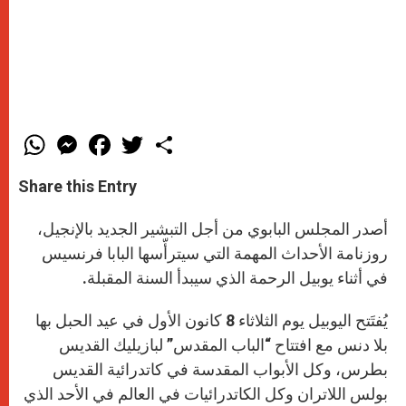
W
M
F
T
S
h
e
a
w
h
a
s
c
i
a
t
s
e
t
r
Share this Entry
s
e
b
t
e
A
n
o
e
p
g
o
r
أصدر المجلس البابوي من أجل التبشير الجديد بالإنجيل،
p
e
k
r
روزنامة الأحداث المهمة التي سيترأّسها البابا فرنسيس
في أثناء يوبيل الرحمة الذي سيبدأ السنة المقبلة.
يُفتَتح اليوبيل يوم الثلاثاء 8 كانون الأول في عيد الحبل بها
بلا دنس مع افتتاح “الباب المقدس” لبازيليك القديس
بطرس، وكل الأبواب المقدسة في كاتدرائية القديس
بولس اللاتران وكل الكاتدرائيات في العالم في الأحد الذي