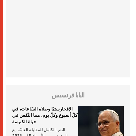
البابا فرنسيس
الإفخارستيّا وصلاة السّاعات، في
كلّ أسبوع وكلّ يوم، هما النَّفَس في
حياة الكنيسة
النص الكامل للمقابلة العامّة مع
المؤمنين يوم الأربعاء 5 آب 2026