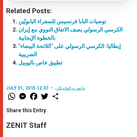
Related Posts:
توصيات البابا فرنسيس للسفراء البابويّين
الكرسي الرسولي يصف الاتفاق النووي مع إيران
بالخطوة الإيجابية
إيطاليا: الكرسي الرسولي على "اللائحة البيضاء"
الضريبية
تطبيق خاص باليوبيل
حاضرة الفاتيكان
JULY 31, 2015 12:07
W
M
F
T
S
h
e
a
w
h
a
s
c
i
a
t
s
e
t
r
Share this Entry
s
e
b
t
e
A
n
o
e
p
g
o
r
ZENIT Staff
p
e
k
r