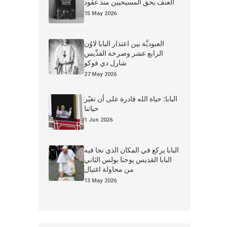
العنف بحق المسيحيين منذ عقود
15 May 2026
العبوديَّة بين اعتذار البابا لاوُن
الرابع عشر وصرخة القدِّيس
شارل دي فوكو
27 May 2026
البابا: حياة الله قادرة على أن تغيّر
حياتنا
1 Jun 2026
البابا يركع في المكان الذي نجا فيه
البابا القديس يوحنا بولس الثاني
من محاولة اغتيال
13 May 2026