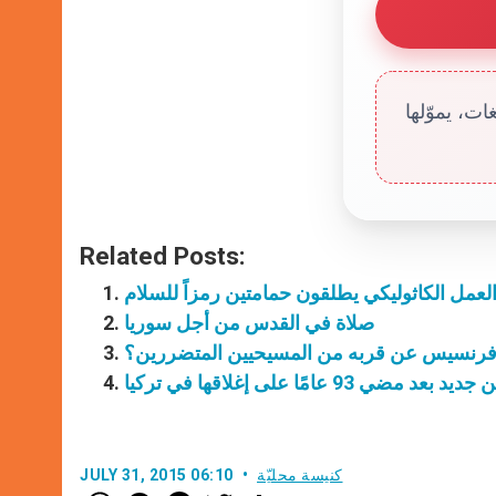
ت، يموّلها
Related Posts:
 العمل الكاثوليكي يطلقون حمامتين رمزاً للسلام
صلاة في القدس من أجل سوريا
با فرنسيس عن قربه من المسيحيين المتضررين؟
كنيسة محليّة
JULY 31, 2015 06:10
W
M
F
T
S