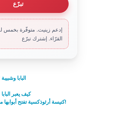
تبرّع
إدعم زينيت. متوفّرة بخمس لغا
القرّاء. إشترك تبرّع
البابا وشبيبة
كيف يعبر البا
كنيسة أرثوذكسية تفتح أبوابها من جديد بعد مضي 93 عامًا على إغلاقها في تركيا!