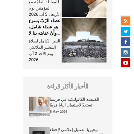
النَّفَس في حياة
للمقابلة العامّة مع
الكنيسة
المؤمنين يوم
الأربعاء 5 آب 2026
عطاء الرّبّ يسوع
هو عطاء شامل،
وأنّ عنايته بنا لا
تغيب عنّا أبدًا
النص الكامل لصلاة
التبشير الملائكي
يوم الأحد 2 آب
2026
الأخبار الأكثر قراءة
الكنيسة الكاثوليكية في فرنسا
تستعدّ لاستقبال البابا قريبًا
8 May 2026
نيجيريا: تضليل إعلامي لإخفاء