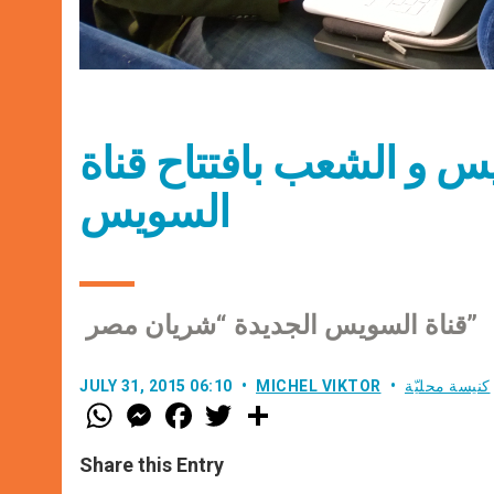
 و الشعب بافتتاح قناة
السويس
قناة السويس الجديدة “شريان مصر”
كنيسة محليّة
MICHEL VIKTOR
JULY 31, 2015 06:10
W
M
F
T
S
h
e
a
w
h
a
s
c
i
a
t
s
e
t
r
Share this Entry
s
e
b
t
e