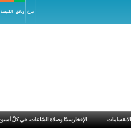
تبرع
وثائق
الكنيسة و
ء تناغم في عصر الانقسامات
الإفخارستيّا وصلاة السّاعا