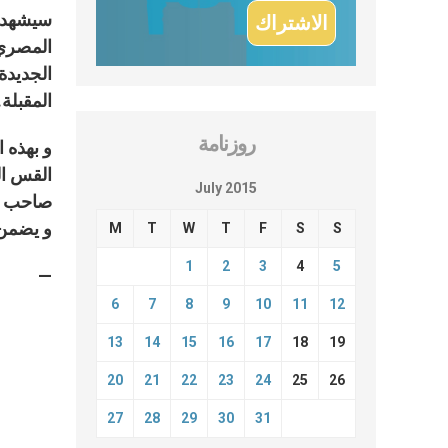
سيشهد ا
المصري ل
الجديدة
المقبلة.
روزنامة
و بهذه 
القس ال
July 2015
صاحب ال
و يضمن 
M
T
W
T
F
S
S
1
2
3
4
5
—
6
7
8
9
10
11
12
13
14
15
16
17
18
19
20
21
22
23
24
25
26
27
28
29
30
31