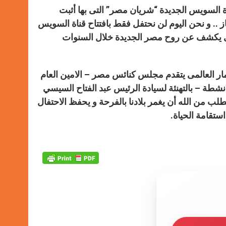
A
n
o
e
p
g
o
r
اة السويس الجديدة “شريان مصر” التى بها أثبت
p
e
k
از .. و نحن اليوم لن نحتفل فقط بافتتاح قناة السويس
r
الذى يكشف عن روح مصر الجديدة خلال السنوات
ثمار العالمى يتقدم مجلس كنائس مصر – الامين العام
انشطة – بالتهنئة لسيادة الرئيس عبد الفتاح السيسي
 من الله أن يغمر بلادنا بالفرحة و يحفظ الاحتفال
ستقامة الحياة.