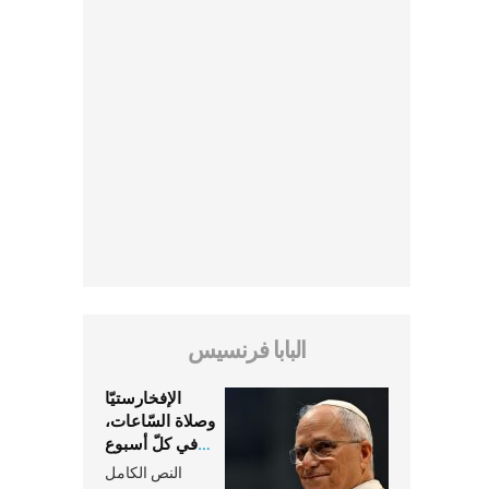
البابا فرنسيس
الإفخارستيّا
وصلاة السّاعات،
في كلّ أسبوع
وكلّ يوم، هما
النص الكامل