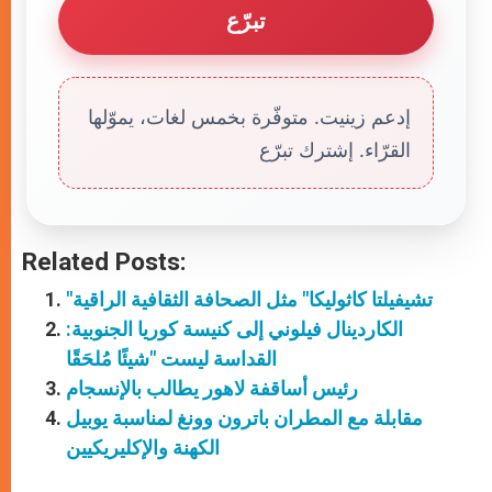
تبرّع
إدعم زينيت. متوفّرة بخمس لغات، يموّلها
القرّاء. إشترك تبرّع
Related Posts:
"تشيفيلتا كاثوليكا" مثل الصحافة الثقافية الراقية
الكاردينال فيلوني إلى كنيسة كوريا الجنوبية:
القداسة ليست "شيئًا مُلحَقًا
رئيس أساقفة لاهور يطالب بالإنسجام
مقابلة مع المطران باترون وونغ لمناسبة يوبيل
الكهنة والإكليريكيين