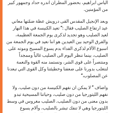
الياس ابراهيم، بحضور المطران اندره حداد وجمهور كبير
من المؤمنين.
وبعد الإنجيل المقدس القى درويش عظة ضمّنها معاني
عيد ارتفاع الصليب فقال :” تعيد الكنيسة في هذا النهار
لعيد الصليب وهو تجديد لذكرى يوم الجمعة العظيمة،
والفرق الوحيد بين العيدين هو اننا نعيد في يوم الجمعة من
اسبوع الآلام لذكرى الفداء بدم يسوع المسيح وموته على
الصليب، بينما ننظر اليوم الى الصليب غالباً وممجداً
ومنتصراً على قوى الشر، ونستمد منه القوة والنعمة
لنتغلب بدورنا على ضعفنا وخطيئتنا وكل القوى التي تبعدنا
عن المصلوب.”
واضاف ” لا يمكن ان نفهم الكنيسة من دون صليب. ولا
نفهم الليتورجيا من دون صليب، وحياتنا المسيحية تبدو
بدون معنى من دون الصليب. الصليب مغروس في وسط
الليتورجيا وهي لا تنفك تبشر بالصليب، وآلام يسوع