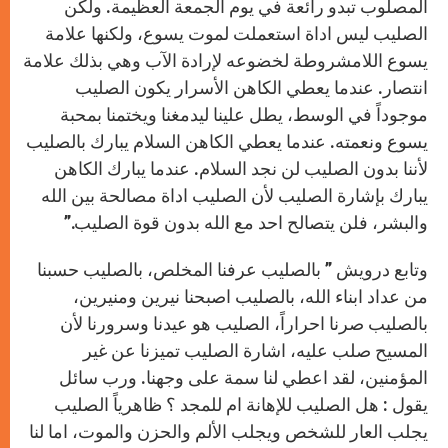
المصلوب تبدو رائعة في يوم الجمعة العظيمة. ولكن
الصليب ليس اداة استعملت لموت يسوع، ولكنها علامة
يسوع اللامشروطة لخضوعه لإرادة الآب وهي بذلك علامة
انتصار. عندما يعطي الكاهن الأسرار يكون الصليب
موجوداً في الوسط، يطل علينا ليدمغنا ويختمنا بمحبة
يسوع ونعمته. عندما يعطي الكاهن السلام يبارك بالصليب
لأننا بدون الصليب لن نجد السلام. عندما يبارك الكاهن
يبارك بإشارة الصليب لأن الصليب اداة مصالحة بين الله
والبشر، فلن يتصالح احد مع الله بدون قوة الصليب.”
وتابع درويش ” بالصليب عرفنا المخلص، بالصليب حسبنا
من عداد ابناء الله، بالصليب اصبحنا نيرين ومنيرين،
بالصليب صرنا احراراً، الصليب هو عيدنا وسرورنا لأن
المسيح صلب عليه، اشارة الصليب تميزنا عن غير
المؤمنين، لقد اعطي لنا سمة على وجهنا. ورب سائل
يقول : هل الصليب للإهانة ام للمجد ؟ ظاهرياً الصليب
يجلب العار للشخص ويجلب الألم والحزن والموت، اما لنا