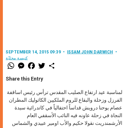
SEPTEMBER 14, 2015 09:39
ISSAM JOHN DARWICH
كنيسة محليّة
W
M
F
T
S
h
e
a
w
h
a
s
c
i
a
t
s
e
t
r
Share this Entry
s
e
b
t
e
A
n
o
e
p
g
o
r
لمناسبة عيد ارتفاع الصليب المقدس ترأس رئيس اساقفة
p
e
k
r
الفرزل وزحلة والبقاع للروم الملكيين الكاثوليك المطران
عصام يوحنا درويش قداساً احتفالياً في كاتدرائية سيدة
النجاة في زحلة عاونه فيه النائب الأسقفي العام
الأرشمندريت نقولا حكيم والأب اومير عبيدي والشماس