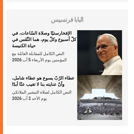
البابا فرنسيس
الإفخارستيّا وصلاة السّاعات، في
كلّ أسبوع وكلّ يوم، هما النَّفَس في
حياة الكنيسة
النص الكامل للمقابلة العامّة مع
المؤمنين يوم الأربعاء 5 آب 2026
عطاء الرّبّ يسوع هو عطاء شامل،
وأنّ عنايته بنا لا تغيب عنّا أبدًا
النص الكامل لصلاة التبشير الملائكي
يوم الأحد 2 آب 2026