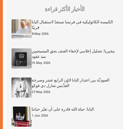
الأخبار الأكثر قراءة
الكنيسة الكاثوليكية في فرنسا تستعدّ لاستقبال البابا
قريبًا
8 May 2026
نيجيريا: تضليل إعلامي لإخفاء العنف بحق المسيحيين
منذ عقود
15 May 2026
العبوديَّة بين اعتذار البابا لاوُن الرابع عشر وصرخة
القدِّيس شارل دي فوكو
27 May 2026
البابا: حياة الله قادرة على أن تغيّر حياتنا
1 Jun 2026