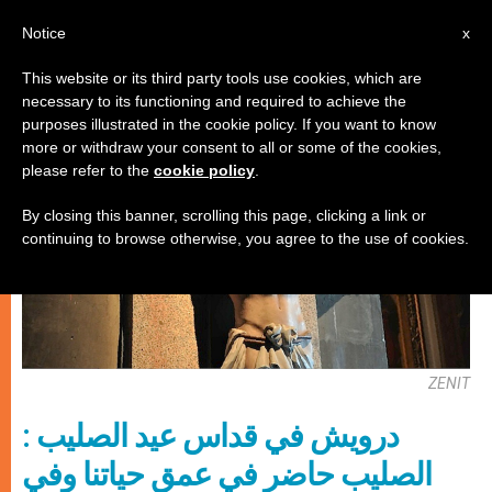
AR
Notice
x
This website or its third party tools use cookies, which are
necessary to its functioning and required to achieve the
كنيسة محليّة
purposes illustrated in the cookie policy. If you want to know
more or withdraw your consent to all or some of the cookies,
please refer to the
cookie policy
.
By closing this banner, scrolling this page, clicking a link or
continuing to browse otherwise, you agree to the use of cookies.
ZENIT
درويش في قداس عيد الصليب :
الصليب حاضر في عمق حياتنا وفي