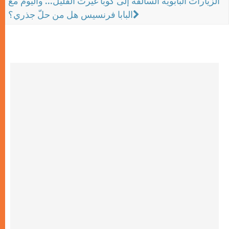
الزيارات البابوية السالفة إلى كوبا غيّرت القليل... واليوم مع
البابا فرنسيس هل من حلّ جذري؟