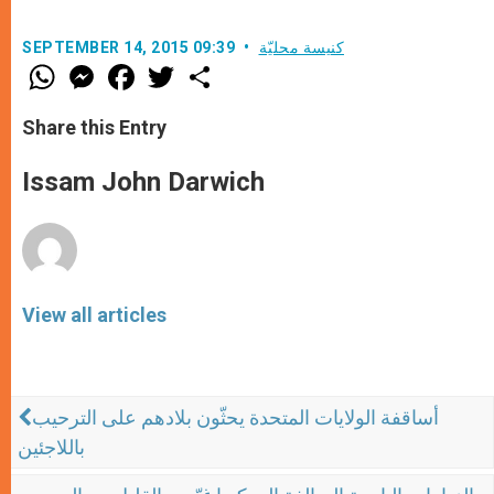
كنيسة محليّة
SEPTEMBER 14, 2015 09:39
W
M
F
T
S
h
e
a
w
h
a
s
c
i
a
t
s
e
t
r
Share this Entry
s
e
b
t
e
A
n
o
e
p
g
o
r
Issam John Darwich
p
e
k
r
View all articles
أساقفة الولايات المتحدة يحثّون بلادهم على الترحيب
باللاجئين