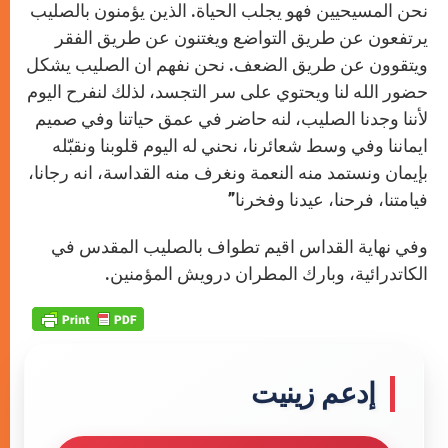
نحن المسيحيين فهو يجلب الحياة. الذين يؤمنون بالصليب
يرتفعون عن طريق التواضع ويغتنون عن طريق الفقر
ويتقوون عن طريق الضعف. نحن نفهم ان الصليب يشكل
حضور الله لنا ويحتوي على سر التجسد، لذلك لنفرح اليوم
لأننا وجدنا الصليب، لنه حاضر في عمق حياتنا وفي صميم
ايماننا وفي وسط شعائرنا، نحني له اليوم قلوبنا ونقبّله
بإيمان ونستمد منه النعمة ونغرف منه القداسة
، انه رجانا،
فيامتنا، فرحنا، عيدنا وفخرنا”
وفي نهاية القداس اقيم تطواف بالصليب المقدس في
الكاتدرائية، وبارك المطران درويش المؤمنين.
إدعم زينيت