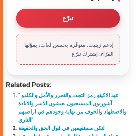
تبرّع
إدعم زينيت. متوفّرة بخمس لغات، يموّلها
القرّاء. إشترك تبرّع
Related Posts:
" عيد الاكيتو رمز التجدد والتحرر والأمل والكلدو
آشوريون المسيحيون يعيشون الاسر والابادة
والاضطهاد والخوف من نهاية وجودهم في اراضيهم
التاري"
لنكن مستقيمين في قول الحق والحقيقة