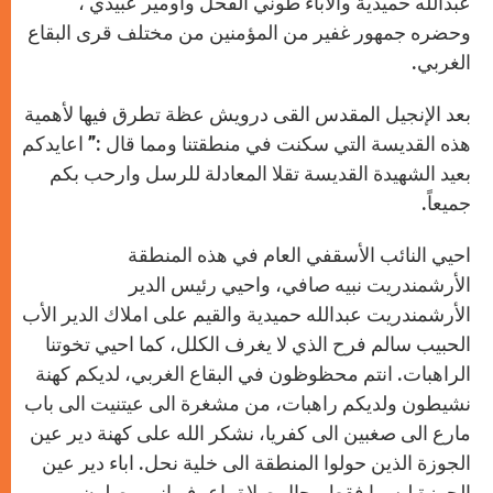
عبدالله حميدية والآباء طوني الفحل واومير عبيدي ،
وحضره جمهور غفير من المؤمنين من مختلف قرى البقاع
الغربي.
بعد الإنجيل المقدس القى درويش عظة تطرق فيها لأهمية
هذه القديسة التي سكنت في منطقتنا ومما قال :” اعايدكم
بعيد الشهيدة القديسة تقلا المعادلة للرسل وارحب بكم
جميعاً.
احيي النائب الأسقفي العام في هذه المنطقة
الأرشمندريت نبيه صافي، واحيي رئيس الدير
الأرشمندريت عبدالله حميدية والقيم على املاك الدير الأب
الحبيب سالم فرح الذي لا يغرف الكلل، كما احيي تخوتنا
الراهبات. انتم محظوظون في البقاع الغربي، لديكم كهنة
نشيطون ولديكم راهبات، من مشغرة الى عيتنيت الى باب
مارع الى صغبين الى كفريا، نشكر الله على كهنة دير عين
الجوزة الذين حولوا المنطقة الى خلية نحل. اباء دير عين
الجوزة ليسوا فقط رجال صلاة، اعرف انهم يصلون