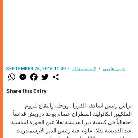
خليل عاصي
كنيسة محليّة
SEPTEMBER 25, 2015 11:49
W
M
F
T
S
h
e
a
w
h
a
s
c
i
a
t
s
e
t
r
Share this Entry
s
e
b
t
e
A
n
o
e
p
g
o
r
ترأس رئيس اساقفة الفرزل وزحلة والبقاع للروم
p
e
k
r
الملكيين الكاثوليك المطران عصام يوحنا درويش قداساً
احتفالياً في كنيسة دير القديسة تقلا عين الجوزة لمناسبة
عيد القديسة تقلا، عاونه فيه رئيس الدير الأرشمندريت