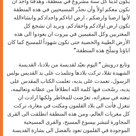
يكون لدينا كل سنة مشروع في منطقة، وهدفنا واحد أن
نكون معكم اولاً وأن نجذّر المسيحيين في هذه المنطقة
لأنها ارضنا وارضكم ، ارض اباءكم واجدادكم وانشاءالله
تكون ارض اولادكم واحفادكم، ونريد ان نشجع كل
المغتربين وكل المقيمين في بيروت ان يعودوا الى هذه
الأرض الطيبة والخصبة حتى نكون شهوداً للمسيح كما كان
اباؤنا ونملّح هذه المنطقة.”
وتابع درويش ” اليوم نعيّد لقديسة من بلادنا، القديسة
الشهيدة تقلا، تركت بلادها وتتلمذت على يد القديس بولس
الرسول، تعمدت على يديه، تعلمت الكتاب المقدس على
يديه، رسّخت فيها كلمة الله انطلاقاً من عظاته وتعاليمه،
تبعته في سفراته، تعرّضت للمخاطر ولكنها ارادت ان
تنعزل فأتت الى بلاد القلمون ومكثت في مغارة، تركت
كل مغريات العالم، ومن هذه المنطقة انطلقت الى القرى
المجاورة لتبشر بيسوع المسيح، والفرى المسيحية
الموجودة في القلمون تعود بالفضل الى بشارة القديسة