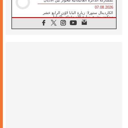
بمشاركة الدائرة الفاتيكانية للحوار بين الأديان
07.08.2026
الكاردينال ستورلا: زيارة البابا لاوُن الرابع عشر
ستكون بشرى سارة للأوروغواي بأكملها
07.08.2026
الفاتيكان يعلن برنامج الزيارة الرسولية للبابا لاوُن
الرابع عشر إلى فرنسا
07.08.2026
في الذكرى الـ ٨١ لحادثة هيروشيما الكنيسة في
اليابان تنظم ١٠ أيام للصلاة على نية السلام
07.08.2026
الكنيسة في الأوروغواي: زيارة البابا ستعزز
الإيمان والرجاء
06.08.2026
الاجتماع الشهري للمطارنة الموارنة
06.08.2026
الكاردينال روسي: زيارة البابا لاوُن إلى الأرجنتين
هي تكريم للبابا فرنسيس
06.08.2026
زيارة البابا إلى البيرو ستكون زمن نعمة ومصالحة
ورجاء