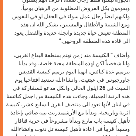
ويقومون بكل الفروض المطلوبة من الرهبان يومياً،
ولكنهم ايضاً رجال عمل سواء في الحقل او في النفوس
ومع الشبيبة والأطفال والمسنين، نشكر الله ان هذه
المنطقة تعيش حياة جديدة وانجلة جديدة والفضل يعود
الى قادة هذه المنطقة الروحيين.”
وأضاف ” الكنيسة منذ زمن تهتم بمنطقة البقاع الغربي،
وانا شخصياً اكن لهذه المنطقة محبة خاصة، وقد بدأنا
بترميم عدة كنائس. انهينا اليوم ترميم كنيسة القديس
جاورجيوس في عيتنيت، وانشاءالله سنعيد افتتاحها يوم
السبت في 26 ايلول الحالي والكل مدعو للمشاركة في
هذه الرتبة الجميلة، وجاءت هذه الكنيسة من اجمل كنائسنا
في لبنان لأنها تعود الى منتصف القرن السابع عشر، كنيسة
اثرية وتاريخية، وبدأنا مع الأرشمندريت نبيه صافي بإعادة
تأهيل كنيسة باب مارع وبدأنا مشروعاً في خربة قنافار
وسنبدأ قريباً في اعادة تأهيل كنيسة تل دنوب وانشاءالله