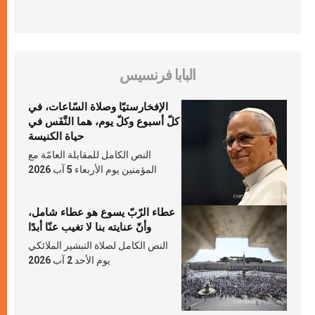
البابا فرنسيس
الإفخارستيّا وصلاة السّاعات، في
كلّ أسبوع وكلّ يوم، هما النَّفَس في
حياة الكنيسة
النص الكامل للمقابلة العامّة مع
المؤمنين يوم الأربعاء 5 آب 2026
عطاء الرّبّ يسوع هو عطاء شامل،
وأنّ عنايته بنا لا تغيب عنّا أبدًا
النص الكامل لصلاة التبشير الملائكي
يوم الأحد 2 آب 2026