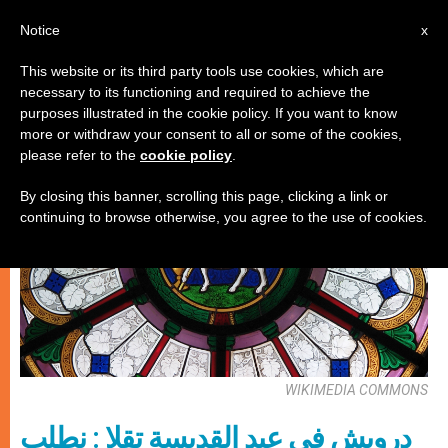
AR
Notice
x
This website or its third party tools use cookies, which are
necessary to its functioning and required to achieve the
كنيسة محليّة
purposes illustrated in the cookie policy. If you want to know
more or withdraw your consent to all or some of the cookies,
please refer to the
cookie policy
.
By closing this banner, scrolling this page, clicking a link or
continuing to browse otherwise, you agree to the use of cookies.
WIKIMEDIA COMMONS
درويش في عيد القديسة تقلا : نطلب