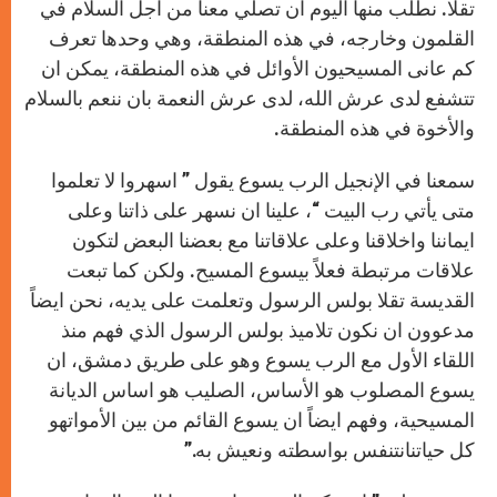
تقلا. نطلب منها اليوم ان تصلي معنا من اجل السلام في
القلمون وخارجه، في هذه المنطقة، وهي وحدها تعرف
كم عانى المسيحيون الأوائل في هذه المنطقة، يمكن ان
تتشفع لدى عرش الله، لدى عرش النعمة بان ننعم بالسلام
والأخوة في هذه المنطقة.
سمعنا في الإنجيل الرب يسوع يقول ” اسهروا لا تعلموا
متى يأتي رب البيت “، علينا ان نسهر على ذاتنا وعلى
ايماننا واخلاقنا وعلى علاقاتنا مع بعضنا البعض لتكون
علاقات مرتبطة فعلاً بيسوع المسيح. ولكن كما تبعت
القديسة تقلا بولس الرسول وتعلمت على يديه، نحن ايضاً
مدعوون ان نكون تلاميذ بولس الرسول الذي فهم منذ
اللقاء الأول مع الرب يسوع وهو على طريق دمشق، ان
يسوع المصلوب هو الأساس، الصليب هو اساس الديانة
المسيحية، وفهم ايضاً ان يسوع القائم من بين الأمواتهو
كل حياتنانتنفس بواسطته ونعيش به.”