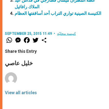
عظة المطران ميشال قصارجي في قداس عيد
الملاك رافائيل
الكنيسة الصينية تواري التراب أحد أساقفتها العظام
كنيسة محليّة
SEPTEMBER 25, 2015 11:49
W
M
F
T
S
h
e
a
w
h
a
s
c
i
a
t
s
e
t
r
Share this Entry
s
e
b
t
e
A
n
o
e
p
g
o
r
خليل عاصي
p
e
k
r
View all articles