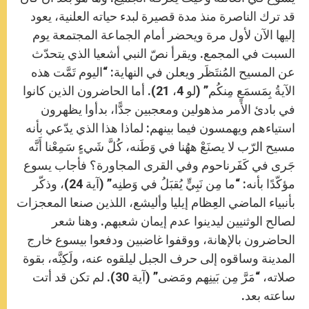
قد ترك الناصرة منذ مدة قصيرة لبدء حياته العلنية، يعود
إليها الآن لأول مرة ويحضر أمام الجماعة المجتمعة يوم
السبت في المجمع. ويقرأ نصّ النبي أشعيا الذي يتحدّث
عن المسيح المُنتَظَر ويعلن في النهاية: “اليوم تَمَّت هذه
الآيةُ بِمَسمَعٍ مِنكُم” (لو 4، 21). أما الحاضرون الذين كانوا
في بادئ الأمر مذهولين ومعجبين جدًّا، بدأوا يظهرون
استياءهم ويهمسون فيما بينهم: لماذا هذا الذي يدّعي بأنه
مسيح الرّب لا يصنَعْ ههُنا في وَطَنه، كُلَّ شَيءٍ سَمِعْنا أَنَّه
جَرى في كَفَرناحوم وفي القرى المجاورة؟ فأجاب يسوع
مؤكّدًا بأنه: “ما مِن نَبِيٍّ يُقبَلُ في وَطنِه” (آية 24)، وذكّر
بأنبياء الماضي العِظام إيليا وأليشع، اللذين صنعا المعجزات
لصالح الوثنيين ليدينوا عدم إيمان شعبهم. وهنا شعر
الحاضرون بالإهانة، ووقفوا غاضبين ودفعوا بيسوع خارج
المدينة وساقوه إلى حرف الجبل ليلقوه عنه، ولَكِنَّه، بقوة
صلاته، “مَرَّ مِن بَينِهم ومَضى” (آية 30). لم تكن قد أتت
ساعته بعد.