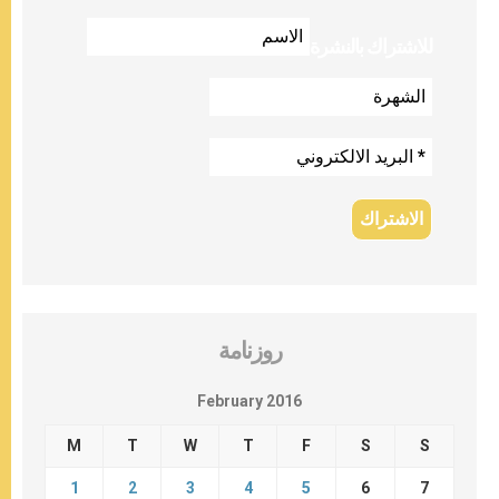
للاشتراك بالنشرة
روزنامة
February 2016
M
T
W
T
F
S
S
1
2
3
4
5
6
7