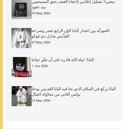
نيجيريا: تضليل إعلامي لإخفاء العنف بحق المسيحيين
منذ عقود
15 May 2026
العبوديَّة بين اعتذار البابا لاوُن الرابع عشر وصرخة
القدِّيس شارل دي فوكو
27 May 2026
البابا: حياة الله قادرة على أن تغيّر حياتنا
1 Jun 2026
البابا يركع في المكان الذي نجا فيه البابا القديس يوحنا
بولس الثاني من محاولة اغتيال
13 May 2026