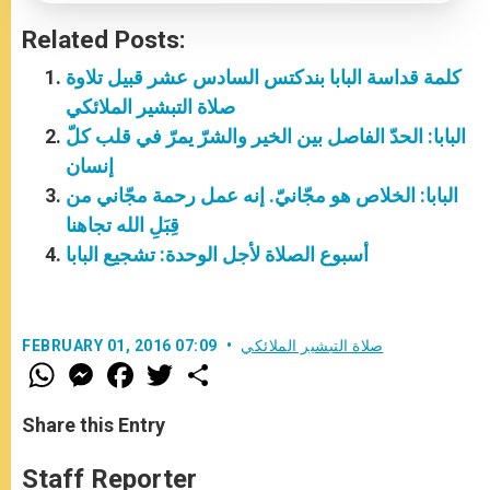
Related Posts:
كلمة قداسة البابا بندكتس السادس عشر قبيل تلاوة
صلاة التبشير الملائكي
البابا: الحدّ الفاصل بين الخير والشرّ يمرّ في قلب كلّ
إنسان
البابا: الخلاص هو مجّانيّ. إنه عمل رحمة مجّاني من
قِبَلِ الله تجاهنا
أسبوع الصلاة لأجل الوحدة: تشجيع البابا
صلاة التبشير الملائكي
FEBRUARY 01, 2016 07:09
W
M
F
T
S
h
e
a
w
h
a
s
c
i
a
t
s
e
t
r
Share this Entry
s
e
b
t
e
A
n
o
e
p
g
o
r
Staff Reporter
p
e
k