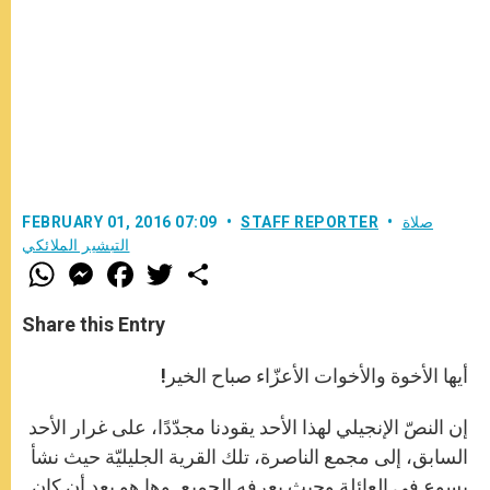
صلاة
STAFF REPORTER
FEBRUARY 01, 2016 07:09
التبشير الملائكي
W
M
F
T
S
h
e
a
w
h
a
s
c
i
a
t
s
e
t
r
Share this Entry
s
e
b
t
e
A
n
o
e
p
g
o
r
أيها الأخوة والأخوات الأعزّاء صباح الخير!
p
e
k
r
إن النصّ الإنجيلي لهذا الأحد يقودنا مجدّدًا، على غرار الأحد
السابق، إلى مجمع الناصرة، تلك القرية الجليليّة حيث نشأ
يسوع في العائلة وحيث يعرفه الجميع. وها هو بعد أن كان