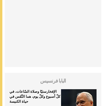
البابا فرنسيس
الإفخارستيّا وصلاة السّاعات، في
كلّ أسبوع وكلّ يوم، هما النَّفَس في
حياة الكنيسة