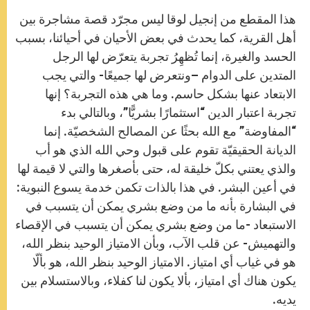
هذا المقطع من إنجيل لوقا ليس مجرّد قصة مشاجرة بين
أهل القرية، كما يحدث في بعض الأحيان في أحيائنا، بسبب
الحسد والغيرة، إنما تُظهِرُ تجربة يتعرّض لها الرجل
المتدين على الدوام –ونتعرض لها جميعًا- والتي يجب
الابتعاد عنها بشكل حاسم. وما هي هذه التجربة؟ إنها
تجربة اعتبار الدين “استثمارًا بشريًّا”، وبالتالي بدء
“المفاوضة” مع الله بحثًا عن المصالح الشخصيّة. إنما
الديانة الحقيقيّة تقوم على قبول وحي الله الذي هو أب
والذي يعتني بكلّ خليقة له، حتى بأصغرها والتي لا قيمة لها
في أعين البشر. في هذا بالذات تكمن خدمة يسوع النبوية:
في البشارة بأنه ما من وضع بشري يمكن أن يتسبب في
الاستبعاد -ما من وضع بشري يمكن أن يتسبب في الإقصاء
والتهميش- عن قلب الآب، وبأن الامتياز الوحيد بنظر الله،
هو في غياب أي امتياز. الامتياز الوحيد بنظر الله، هو بألّا
يكون هناك أي امتياز، بألا يكون لنا كفلاء، وبالاستسلام بين
يديه.