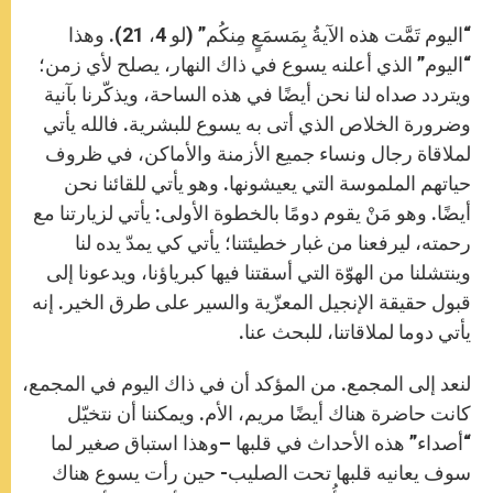
“اليوم تَمَّت هذه الآيةُ بِمَسمَعٍ مِنكُم” (لو 4، 21). وهذا
“اليوم” الذي أعلنه يسوع في ذاك النهار، يصلح لأي زمن؛
ويتردد صداه لنا نحن أيضًا في هذه الساحة، ويذكّرنا بآنية
وضرورة الخلاص الذي أتى به يسوع للبشرية. فالله يأتي
لملاقاة رجال ونساء جميع الأزمنة والأماكن، في ظروف
حياتهم الملموسة التي يعيشونها. وهو يأتي للقائنا نحن
أيضًا. وهو مَنْ يقوم دومًا بالخطوة الأولى: يأتي لزيارتنا مع
رحمته، ليرفعنا من غبار خطيئتنا؛ يأتي كي يمدّ يده لنا
وينتشلنا من الهوّة التي أسقتنا فيها كبرياؤنا، ويدعونا إلى
قبول حقيقة الإنجيل المعزّية والسير على طرق الخير. إنه
يأتي دوما لملاقاتنا، للبحث عنا.
لنعد إلى المجمع. من المؤكد أن في ذاك اليوم في المجمع،
كانت حاضرة هناك أيضًا مريم، الأم. ويمكننا أن نتخيّل
“أصداء” هذه الأحداث في قلبها –وهذا استباق صغير لما
سوف يعانيه قلبها تحت الصليب- حين رأت يسوع هناك