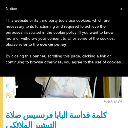
AR
Notice
x
This website or its third party tools use cookies, which are
necessary to its functioning and required to achieve the
صلاة التبشير الملائكي
purposes illustrated in the cookie policy. If you want to know
more or withdraw your consent to all or some of the cookies,
please refer to the
cookie policy
.
By closing this banner, scrolling this page, clicking a link or
continuing to browse otherwise, you agree to the use of cookies.
PHOTO.VA
كلمة قداسة البابا فرنسيس صلاة
التبشير الملائكي