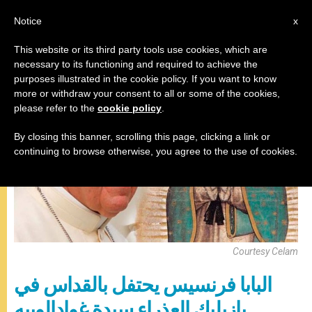
AR
Notice
x
This website or its third party tools use cookies, which are
necessary to its functioning and required to achieve the
زيارات
purposes illustrated in the cookie policy. If you want to know
more or withdraw your consent to all or some of the cookies,
please refer to the
cookie policy
.
By closing this banner, scrolling this page, clicking a link or
continuing to browse otherwise, you agree to the use of cookies.
Courtesy Celam
البابا فرنسيس يحتفل بالقداس في
بازيليك العذراء سيدة غوادالوبيه