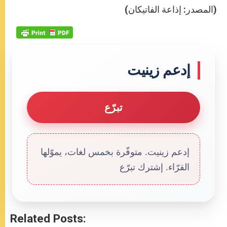
(المصدر: إذاعة الفاتيكان)
إدعم زينيت
تبرّع
إدعم زينيت. متوفّرة بخمس لغات، يموّلها
القرّاء. إشترك تبرّع
Related Posts: