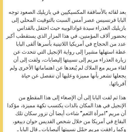
s
e
b
t
e
A
n
o
e
p
g
o
r
بعد لقائه بالأساقفة المكسيكيين في بازيليك الصعود توجه
p
e
k
r
البابا فرنسيس عصر أمس السبت بالتوقيت المحلي إلى
بازيليك العذراء سيدة غوادالوبيه حيث احتفل بالقداس
بحضور آلاف المؤمنين. في هذا المزار الذي يستقطب أكبر
عدد من الحجاج في أمريكيا اللاتينية بأسرها ألقى البابا
عظة استهلها مشيرا إلى رواية الإنجيل التي تتحدث عن
زيارة العذراء مريم إلى نسيبتها إليصابات، ولفت إلى أن
لقاء مريم مع الملاك لم يُبعدها عن اهتماماتها الأخرى ولم
يجعلها تشعر بأنها مميزة وعليها أن تنفصل عن حياة
أقربائها.
هذا ثم لفت البابا إلى أن الإصغاء إلى هذا المقطع من
الإنجيل في هذا المكان بالذات يكتسب نكهة مميزة، مؤكدا
أن مريم “امرأة النَعم” شاءت أيضا أن تزور سكان تلك
البقاع في أمريكا من خلال شخص القديس خوان دييغو،
وكما رافقت مريم حمْل نسيبتها أليصابات ـ قال البابا ـ