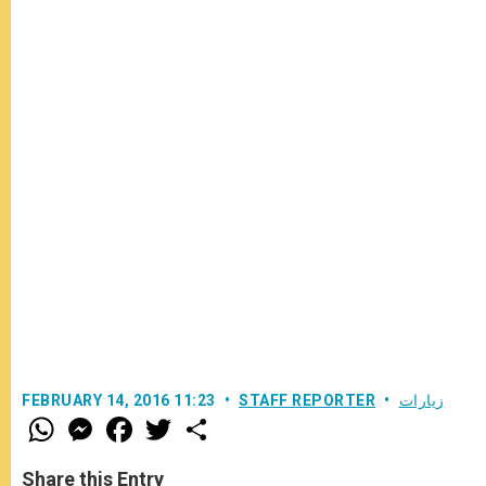
زيارات
STAFF REPORTER
FEBRUARY 14, 2016 11:23
W
M
F
T
S
h
e
a
w
h
a
s
c
i
a
t
s
e
t
r
Share this Entry