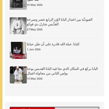
15 May 2026
العبوديَّة بين اعتذار البابا لاوُن الرابع عشر وصرخة
القدِّيس شارل دي فوكو
27 May 2026
البابا: حياة الله قادرة على أن تغيّر حياتنا
1 Jun 2026
البابا يركع في المكان الذي نجا فيه البابا القديس يوحنا
بولس الثاني من محاولة اغتيال
13 May 2026