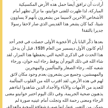
أرادت أن ترافق أيضا حمل هذه الأرض المكسيكية
المباركة. لذا ظهرت للفتى خوانيتو، ما تزال تظهر أمام
الأشخاص الآخرين لاسيما من يشعرون بأنهم لا يساوون
شيئا، كما كان يشعر هذا القديس الذي صار لاحقا رسولا
جديرا بالثقة!
بعدها ذكّر البابا بأن الأعجوبة الأولى حصلت في فجر أحد
أيام كانون الأول ديسمبر من العام 1531، قبل أن يدخل
هذا الحدث في الذكرى الحية التي يحفظها هذا المزار. لقد
شاء الله في ذلك اليوم أن يوقظ رجاء ابنه خوان، ورجاء
شعبه كله، رجاء الصغار والمتألمين والمهجرين
والمهمشين، وجميع من يشعرون بعدم وجود مكان لائق
لهم في هذه الأرض. لقد اقترب الله من القلوب المتألمة
للعديد من الأمهات والآباء والأجداد الذين شاهدوا ابناءهم
يذهبون ضحية الجريمة. وفي ذلك اليوم اختبر خوانيتو معنى
الرجاء ومعنى رحمة الله وتجلت أمام عينيه صورة لم
يتمكن من التعبير عنها، إنها صورة شفافة للمحبة والعدالة.