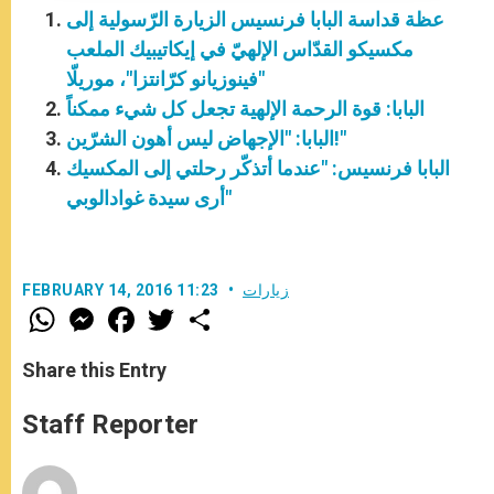
عظة قداسة البابا فرنسيس الزيارة الرّسولية إلى
مكسيكو القدّاس الإلهيّ في إيكاتيبيك الملعب
"فينوزيانو كرّانتزا"، موريلّا
البابا: قوة الرحمة الإلهية تجعل كل شيء ممكناً
البابا: "الإجهاض ليس أهون الشرّين!"
البابا فرنسيس: "عندما أتذكّر رحلتي إلى المكسيك
أرى سيدة غوادالوبي"
زيارات
FEBRUARY 14, 2016 11:23
W
M
F
T
S
h
e
a
w
h
a
s
c
i
a
t
s
e
t
r
Share this Entry
s
e
b
t
e
A
n
o
e
p
g
o
r
Staff Reporter
p
e
k
r