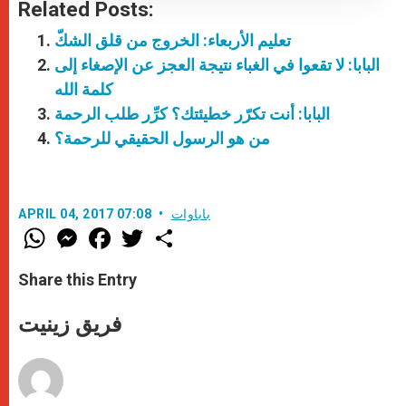
Related Posts:
تعليم الأربعاء: الخروج من قلق الشكّ
البابا: لا تقعوا في الغباء نتيجة العجز عن الإصغاء إلى
كلمة الله
البابا: أنت تكرّر خطيئتك؟ كرِّر طلب الرحمة
من هو الرسول الحقيقي للرحمة؟
باباوات
APRIL 04, 2017 07:08
W
M
F
T
S
h
e
a
w
h
a
s
c
i
a
t
s
e
t
r
Share this Entry
s
e
b
t
e
A
n
o
e
p
g
o
r
فريق زينيت
p
e
k
r