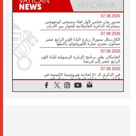
07.08.2026
صدور بيان ختامي لأول لقاء مسيحي كونفوشي
بمشاركة الدائرة الفاتيكانية للحوار بين الأديان
07.08.2026
الكاردينال ستورلا: زيارة البابا لاوُن الرابع عشر
ستكون بشرى سارة للأوروغواي بأكملها
07.08.2026
الفاتيكان يعلن برنامج الزيارة الرسولية للبابا لاوُن
الرابع عشر إلى فرنسا
07.08.2026
في الذكرى الـ ٨١ لحادثة هيروشيما الكنيسة في
اليابان تنظم ١٠ أيام للصلاة على نية السلام
07.08.2026
الكنيسة في الأوروغواي: زيارة البابا ستعزز
الإيمان والرجاء
06.08.2026
الاجتماع الشهري للمطارنة الموارنة
06.08.2026
الكاردينال روسي: زيارة البابا لاوُن إلى الأرجنتين
هي تكريم للبابا فرنسيس
06.08.2026