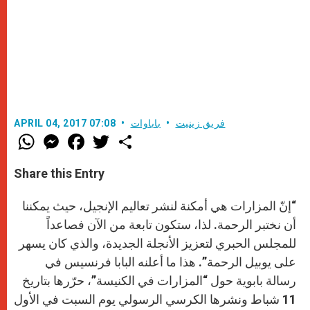
فريق زينيت
باباوات
APRIL 04, 2017 07:08
W
M
F
T
S
h
e
a
w
h
a
s
c
i
a
t
s
e
t
r
Share this Entry
s
e
b
t
e
A
n
o
e
p
g
o
r
“إنّ المزارات هي أمكنة لنشر تعاليم الإنجيل، حيث يمكننا
p
e
k
r
أن نختبر الرحمة. لذا، ستكون تابعة من الآن فصاعداً
للمجلس الحبري لتعزيز الأنجلة الجديدة، والذي كان يسهر
على يوبيل الرحمة”. هذا ما أعلنه البابا فرنسيس في
رسالة بابوية حول “المزارات في الكنيسة”، حرّرها بتاريخ
11 شباط ونشرها الكرسي الرسولي يوم السبت في الأول