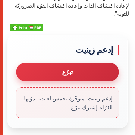
لإعادة اكتشاف الذات وإعادة اكتشاف القوّة الضروريّة
للتوبة”.
إدعم زينيت
تبرّع
إدعم زينيت. متوفّرة بخمس لغات، يموّلها
القرّاء. إشترك تبرّع