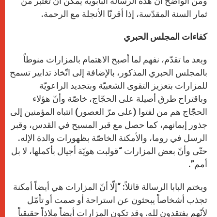
ومن الواضح أنّ هذه الرسالة البابوية يمكن أن تُعتبر من
ثمار السنة المقدّسة، إذا أقرنّا الأنجلة مع الرحمة.
كفاءات المجلس الحبري
وبعد ما تقدّم، نفهم لما أصبح الاهتمام بالمزارات منوطاً
بالمجلس الحبري المذكور، بالإضافة إلى اتّخاذ تدابير تسمح
للمزارات بتعزيز التقوى الشعبيّة وبتجديد الراعويّة
وباقتراح طرق أصيلة على الحجّاج، خاصّة وأنّ هؤلاء
الحجّاج هم من لفتوا (على مرّ العصور) انتباه المؤمنين إلى
جذور إيمانهم، كما حصل مع قبر المسيح في القدس، وقبر
الرسل في روما، والأمكنة الخاصّة بظهورات والدة الإله.
حتّى وأنّ بعض المزارات “قولبت هويّة أجيال بأكملها، لا بل
أمم”.
ويختم البابا الرسالة قائلاً: “إلّا أنّ المزارات هي أيضاً أمكنة
تجذب أشخاصاً يبحثون عن استراحة أو صمت أو تأمّل
لأنّهم يفتقدون لله. وقد تكون المزارات أيضاً ملاذاً حقيقياً