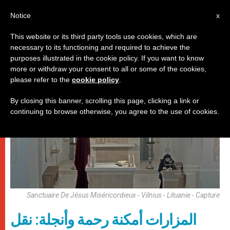
AR
Notice
x
This website or its third party tools use cookies, which are
necessary to its functioning and required to achieve the
باباوات
purposes illustrated in the cookie policy. If you want to know
more or withdraw your consent to all or some of the cookies,
please refer to the
cookie policy
.
By closing this banner, scrolling this page, clicking a link or
continuing to browse otherwise, you agree to the use of cookies.
Sanctuaire De Jésus Miséricordieux - Vilnius - Lituanie - Capture
المزارات أمكنة رحمة وأنجلة: نقل