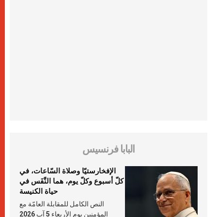
البابا فرنسيس
الإفخارستيّا وصلاة السّاعات، في
كلّ أسبوع وكلّ يوم، هما النَّفَس في
حياة الكنيسة
النص الكامل للمقابلة العامّة مع
المؤمنين يوم الأربعاء 5 آب 2026