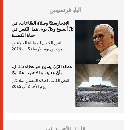
البابا فرنسيس
الإفخارستيّا وصلاة السّاعات، في
كلّ أسبوع وكلّ يوم، هما النَّفَس في
حياة الكنيسة
النص الكامل للمقابلة العامّة مع
المؤمنين يوم الأربعاء 5 آب 2026
عطاء الرّبّ يسوع هو عطاء شامل،
وأنّ عنايته بنا لا تغيب عنّا أبدًا
النص الكامل لصلاة التبشير الملائكي
يوم الأحد 2 آب 2026