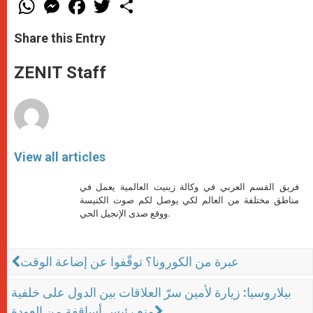
W
M
F
T
S
h
e
a
w
h
a
s
c
i
a
t
s
e
t
r
Share this Entry
s
e
b
t
e
A
n
o
e
p
g
o
r
ZENIT Staff
p
e
k
r
View all articles
فريق القسم العربي في وكالة زينيت العالمية يعمل في
مناطق مختلفة من العالم لكي يوصل لكم صوت الكنيسة
ووقع صدى الإنجيل الحي.
عبرة من الكورونا؟ توقّفوا عن إضاعة الوقت
بيلاروسيا: زيارة لأمين سرّ العلاقات بين الدول على خلفية
منع رئيس أساقفة من العودة