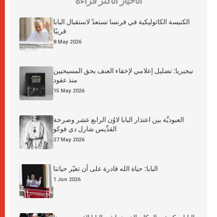
الأخبار الأكثر قراءة
الكنيسة الكاثوليكية في فرنسا تستعدّ لاستقبال البابا
قريبًا
8 May 2026
نيجيريا: تضليل إعلامي لإخفاء العنف بحق المسيحيين
منذ عقود
15 May 2026
العبوديَّة بين اعتذار البابا لاوُن الرابع عشر وصرخة
القدِّيس شارل دي فوكو
27 May 2026
البابا: حياة الله قادرة على أن تغيّر حياتنا
1 Jun 2026