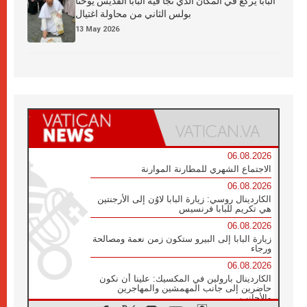
البابا يركع في المكان الذي نجا فيه البابا القديس يوحنا
بولس الثاني من محاولة اغتيال
13 May 2026
06.08.2026
الاجتماع الشهري للمطارنة الموارنة
06.08.2026
الكاردينال روسي: زيارة البابا لاوُن إلى الأرجنتين
هي تكريم للبابا فرنسيس
06.08.2026
زيارة البابا إلى البيرو ستكون زمن نعمة ومصالحة
ورجاء
06.08.2026
الكاردينال بارولين في المكسيك: علينا أن نكون
حاضرين إلى جانب المهمشين والمهاجرين
والأجانب