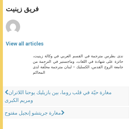
A
n
o
e
p
g
o
r
فريق زينيت
p
e
k
r
View all articles
ندى بطرس مترجمة في القسم العربي في وكالة زينيت،
حائزة على شهادة في اللغات، وماجستير في الترجمة من
جامعة الروح القدس، الكسليك - لبنان مترجمة محلّفة لدى
المحاكم
مغارة حيّة في قلب روما، بين بازيليك يوحنا اللاتران
ومريم الكبرى
مغارة جريتشو إنجيل مفتوح