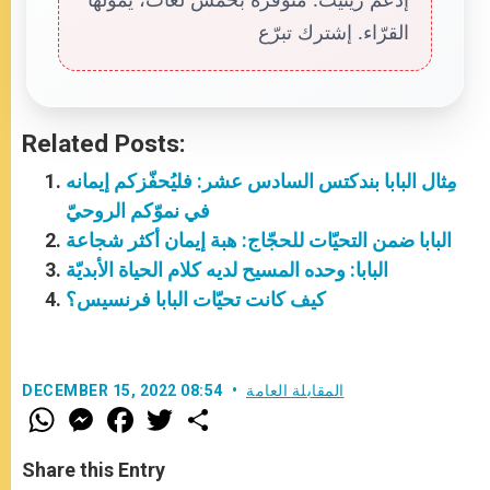
القرّاء. إشترك تبرّع
Related Posts:
مِثال البابا بندكتس السادس عشر: فليُحفّزكم إيمانه
في نموّكم الروحيّ
البابا ضمن التحيّات للحجّاج: هبة إيمان أكثر شجاعة
البابا: وحده المسيح لديه كلام الحياة الأبديّة
كيف كانت تحيّات البابا فرنسيس؟
المقابلة العامة
DECEMBER 15, 2022 08:54
W
M
F
T
S
h
e
a
w
h
a
s
c
i
a
t
s
e
t
r
Share this Entry
s
e
b
t
e