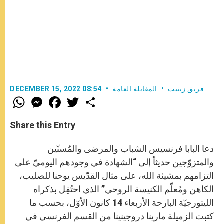
فريق زينيت
المقابلة العامة
DECEMBER 15, 2022 08:54
W
M
F
T
S
h
e
a
w
h
a
s
c
i
a
t
s
e
t
r
Share this Entry
s
e
b
t
e
A
n
o
e
p
g
o
r
دعا البابا فرنسيس الشباب والمرضى والمُسنّين
p
e
k
r
والمتزوّجين حديثاً إلى “الشهادة في وجودهم اليوميّ على
التزامهم بمشيئة الله، على مثال القدّيس يوحنا للصليب،
الكاهن ومُعلّم الكنيسة الروحي” الذي احتُفِل بذكراه
الليتورجيّة البارحة الأربعاء 14 كانون الأوّل، بحسب ما
كتبت الزميلة مارينا دروجينينا من القسم الفرنسي في