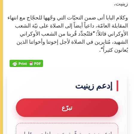
زينيت.
وكلام البابا أتى ضمن التحيّات التي وجّهها للحجّاج مع انتهاء
المقابلة العامّة، داعياً أيضاً إلى الصلاة على نيّة الشعب
الأوكراني قائلاً: “فلنُجدِّد قُربنا من الشعب الأوكراني
الشهيد، مُثابِرين في الصلاة لأجل إخوتنا وأخواتنا الذين
يُعانون كثيراً”.
إدعم زينيت
تبرّع
إدعم زينيت. متوفّرة بخمس لغات، يموّلها