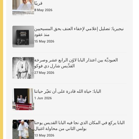
قريبًا
8 May 2026
نيجيريا: تضليل إعلامي لإخفاء العنف بحق المسيحيين
منذ عقود
15 May 2026
العبوديَّة بين اعتذار البابا لاوُن الرابع عشر وصرخة
القدِّيس شارل دي فوكو
27 May 2026
البابا: حياة الله قادرة على أن تغيّر حياتنا
1 Jun 2026
البابا يركع في المكان الذي نجا فيه البابا القديس يوحنا
بولس الثاني من محاولة اغتيال
13 May 2026